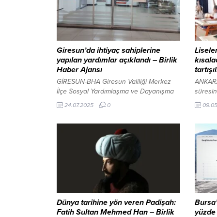
Giresun’da ihtiyaç sahiplerine
Lisele
yapılan yardımlar açıklandı – Birlik
kısala
Haber Ajansı
tartış
GİRESUN-BHA Giresun Valiliği Merkez
ANKARA
İlçe Sosyal Yardımlaşma ve Dayanışma
süresin
Vakfı (SYDV), Haziran 2025 döneminde
tartışm
24.07.2025
0
09.0
gerçekleştirdiği sosyal yardımlarla
Eğitim 
ihtiyaç sahibi vatandaşların yanında
verdiği
olmaya devam etti. Vakıf, yalnızca
sektörü
Haziran ayında toplamda 12 milyon TL’yi
doğrult
aşkın nakdi destek sağladı. Giresun
değerlen
Kayadibi Mahallesi’nin en büyük sorunu
“Kamuoy
tarih oldu İçeriği Görüntüle Vakfın
modelle
faaliyet raporuna göre;...
Uzlaşı 
gündemi
kulland
Dünya tarihine yön veren Padişah:
Bursa’
Fatih Sultan Mehmed Han – Birlik
yüzde 