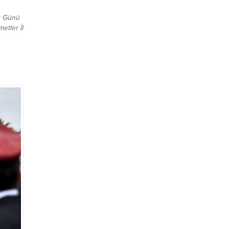
r Günü
etler İl
 Müdür
ikte
ki
a
ağlayan
ki’yi
ü
eri