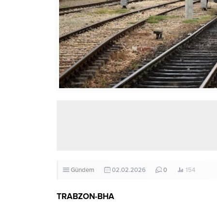
Gündem
02.02.2026
0
154
TRABZON-BHA