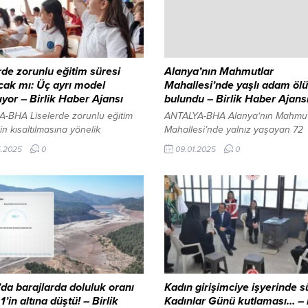
rde zorunlu eğitim süresi
Alanya’nın Mahmutlar
cak mı: Üç ayrı model
Mahallesi’nde yaşlı adam ölü
ılıyor – Birlik Haber Ajansı
bulundu – Birlik Haber Ajans
-BHA Liselerde zorunlu eğitim
ANTALYA-BHA Alanya‘nın Mahmut
in kısaltılmasına yönelik
Mahallesi’nde yalnız yaşayan 72
alar yeniden gündemde. Milli
yaşındaki Süleyman Şahin, komşu
5.2025
0
09.01.2025
0
Bakanı Yusuf Tekin, bir kanala
ihbarı üzerine evinde ölü bulundu
 özel röportajda, sanayi ve ticaret
komşularının uzun süredir kendi
nden gelen talepler
haber alamamaları nedeniyle şüp
usunda farklı modellerin
durumu yetkililere bildirmesiyle o
dirildiğini açıkladı. Tekin,
çıktı. Sağlık ekipleri, evin kapısını ç
unda dile getirilen eğitim
yardımıyla açtıktan sonra, Şahin’i
rini dikkatle takip ediyoruz.
cansız bedenine ulaştı. Yapılan ilk
sağlanan başlıklar olursa Kabine
kontrolde Şahin’in hayatını kaybet
ne taşıyabiliriz” ifadelerini
belirlendi. Olayın...
ı. Henüz...
da barajlarda doluluk oranı
Kadın girişimciye işyerinde s
1’in altına düştü! – Birlik
Kadınlar Günü kutlaması… – B