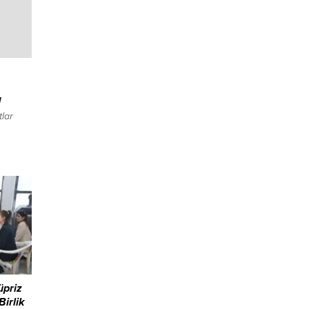
ı
lar
larının
. Olay,
sinden
helenip
rtaya
ilingir
n
tiği
üpriz
irlik