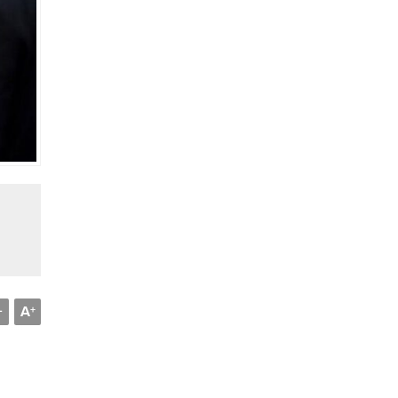
A
-
+