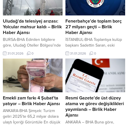
yer yer gök gürültülü sağanak
bekleniyor. Doğu Anadolu,
Güneydoğu Anadolu’nun
kuzeydoğusu ile Sivas,
Uludağ’da telesiyej arızası:
Fenerbahçe’de toplam borç
Gümüşhane ve Bayburt
Yolcular mahsur kaldı – Birlik
27 milyarı geçti – Birlik
çevrelerinde ise yağışların karla
Haber Ajansı
Haber Ajansı
karışık yağmur ve...
BURSA-BHA Edinilen bilgilere
İSTANBUL-BHA Toplantıya kulüp
göre, Uludağ Oteller Bölgesi’nde
başkanı Sadettin Saran, eski
hizmet veren telesiyej, henüz
başkan Ali Koç, eski divan
31.01.2026
0
31.01.2026
0
belirlenemeyen bir nedenle
başkanları Vefa Küçük ve Uğur
durdu. Telesiyejde bulunan çok
Dündar ile yönetim kurulu ve
sayıda vatandaş havada mahsur
yüksek divan kurulu üyeleri
kaldı. Durumun 112 Acil Çağrı
katıldı. Toplam yükümlülük 27
Merkezi’ne bildirilmesi üzerine
milyar 635 milyon TL Kulüp
bölgeye jandarma, sağlık, itfaiye
tarafından açıklanan mali tabloya
ekipleri ile İl Afet ve Acil Durum
göre, 30 Kasım 2025 itibarıyla
Müdürlüğü (AFAD) ekipleri sevk
Fenerbahçe’nin toplam borç ve
Emekli zam farkı 4 Şubat’ta
Resmi Gazete’de üst düzey
edildi. Bursa’da “Ulusal Beste
yükümlülükleri 27...
yatıyor – Birlik Haber Ajansı
atama ve görev değişiklikleri
Yarışması”...
yayımlandı – Birlik Haber
ANKARA-BHA Şimşek: Turizm
Ajansı
geliri 2025’te 65,2 milyar dolara
ulaştı İçeriği Görüntüle En düşük
ANKARA – BHA Buna göre,
SSK ve Bağ-Kur emekli maaşının
Cumhurbaşkanlığı