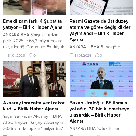
Merkezi’ne bildirilmesi üzerine
milyar 635 milyon TL Kulüp
bölgeye jandarma, sağlık, itfaiye
tarafından açıklanan mali tabloya
ekipleri ile İl Afet ve Acil Durum
göre, 30 Kasım 2025 itibarıyla
Müdürlüğü (AFAD) ekipleri sevk
Fenerbahçe’nin toplam borç ve
Emekli zam farkı 4 Şubat’ta
Resmi Gazete’de üst düzey
edildi. Bursa’da “Ulusal Beste
yükümlülükleri 27...
yatıyor – Birlik Haber Ajansı
atama ve görev değişiklikleri
Yarışması”...
yayımlandı – Birlik Haber
ANKARA-BHA Şimşek: Turizm
Ajansı
geliri 2025’te 65,2 milyar dolara
ulaştı İçeriği Görüntüle En düşük
ANKARA – BHA Buna göre,
SSK ve Bağ-Kur emekli maaşının
Cumhurbaşkanlığı
31.01.2026
0
31.01.2026
0
20 bin TL’ye yükseltilmesi sonrası
Başdanışmanlığına Hasan Suver
oluşan aylık fark ödemelerine
atanırken, Suver aynı zamanda
ilişkin Sosyal Güvenlik
Çevre, Şehircilik ve İklim
Kurumu’ndan (SGK) açıklama
Değişikliği Bakanlığı Bakan
geldi. Yapılan düzenleme
Yardımcılığı görevine de getirildi.
kapsamında emeklilerin alacağı
Dış temsilciliklere yönelik
fark tutarları belirlendi. Fark
atamalar kapsamında, Malta
tutarları 4 Şubat’ta ödenecek SGK
Cumhuriyeti Nezdinde Türkiye
Aksaray ihracatta yeni rekor
Bakan Uraloğlu: Bölünmüş
tarafından yapılan...
Cumhuriyeti Büyükelçiliğine,
kırdı – Birlik Haber Ajansı
yol ağını 30 bin kilometreye
Protokol Genel Müdür Yardımcısı
ulaştırdık – Birlik Haber
Yaşar Sarıkaya / Aksaray – BHA
Barkın Kayaoğlu atanırken, Papua
Ajansı
ATSO Başkanı Koçaş, Aksaray’ın
Yeni Gine Bağımsız Devleti
2025 yılında toplam 1 milyar 657
ANKARA-BHA “Otuz Bininci
Nezdinde Türkiye Cumhuriyeti...
milyon 805 bin dolar ihracat
Kilometre Bölünmüş Yol Hizmete