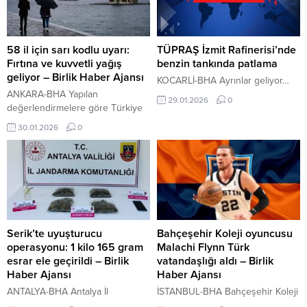
çekti. Tecrübeli teknik adam,
zincirleme trafik kazasının
özellikle savaşta ebeveynlerini
meydana geldiği bildirildi.
kaybeden çocuklar için duygusal
Kağıthane’de cezaevi nakil aracı
bir konuşma yaptı. “Acaba o
devrildi: 19 yaralı İçeriği Görüntüle
58 il için sarı kodlu uyarı:
TÜPRAŞ İzmit Rafinerisi’nde
çocuk ne düşünüyor?”
1’i ağır 10 yaralı Açıklamada,
Fırtına ve kuvvetli yağış
benzin tankında patlama
Konuşmasına selamlayarak
kazada ilk belirlemelere...
geliyor – Birlik Haber Ajansı
KOCARLİ-BHA Ayrınlar geliyor…
başlayan Guardiola, son iki...
ANKARA-BHA Yapılan
29.01.2026
0
değerlendirmelere göre Türkiye
genelinin çok bulutlu ve aralıklı
30.01.2026
0
yağışlı geçeceği tahmin ediliyor.
Yağışların büyük bölümünde
yağmur ve sağanak öne çıkarken,
Kıyı Ege ile Akdeniz kıyılarında
yer yer gök gürültülü sağanak
bekleniyor. Doğu Anadolu,
Güneydoğu Anadolu’nun
kuzeydoğusu ile Sivas,
Serik’te uyuşturucu
Bahçeşehir Koleji oyuncusu
Gümüşhane ve Bayburt
operasyonu: 1 kilo 165 gram
Malachi Flynn Türk
çevrelerinde ise yağışların karla
esrar ele geçirildi – Birlik
vatandaşlığı aldı – Birlik
karışık yağmur ve...
Haber Ajansı
Haber Ajansı
ANTALYA-BHA Antalya İl
İSTANBUL-BHA Bahçeşehir Koleji
Jandarma Komutanlığı ekipleri,
Basketbol Takımı’nda oyun