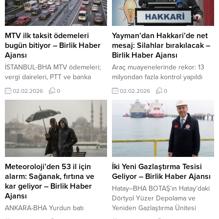
MTV ilk taksit ödemeleri
Yayman’dan Hakkari’de net
bugün bitiyor – Birlik Haber
mesaj: Silahlar bırakılacak –
Ajansı
Birlik Haber Ajansı
İSTANBUL-BHA MTV ödemeleri;
Araç muayenelerinde rekor: 13
vergi daireleri, PTT ve banka
milyondan fazla kontrol yapıldı
şubelerinin yanı sıra bankaların
İçeriği Görüntüle HAKKARİ-BHA
02.02.2026
0
02.02.2026
0
internet siteleri ve mobil
Sümbül Mahallesi Mücahit Tunç
uygulamaları üzerinden
Konferans Salonu’nda
gerçekleştirilebiliyor. Ayrıca Dijital
düzenlenen toplantıda konuşan
Vergi Dairesi sistemi üzerinden
Yayman, Cumhurbaşkanı Recep
de ödeme yapılabiliyor. Bu işlem
Tayyip Erdoğan’ın selamlarını
için plaka, T.C. kimlik numarası ve
Hakkarililere iletti. Hakkari’den
araç tescil tarihi bilgilerinin
yükselecek mesajın tüm
girilmesi gerekiyor. Sistem, 00.10
Türkiye’ye yayılacağını
Meteoroloji’den 53 il için
İki Yeni Gazlaştırma Tesisi
ile 23.50 saatleri arasında hizmet
vurgulayan Yayman, kentin
alarm: Sağanak, fırtına ve
Geliyor – Birlik Haber Ajansı
veriyor....
geçmişte şiddet ve terörle
kar geliyor – Birlik Haber
Hatay–BHA BOTAŞ’ın Hatay’daki
anıldığını, bugün ise bambaşka bir
Ajansı
Dörtyol Yüzer Depolama ve
noktaya geldiğini söyledi.
ANKARA-BHA Yurdun batı
Yeniden Gazlaştırma Ünitesi
“Paradigma...
kesimlerinde yağışla birlikte
(FSRU) Tesisindeki kapasiteyi