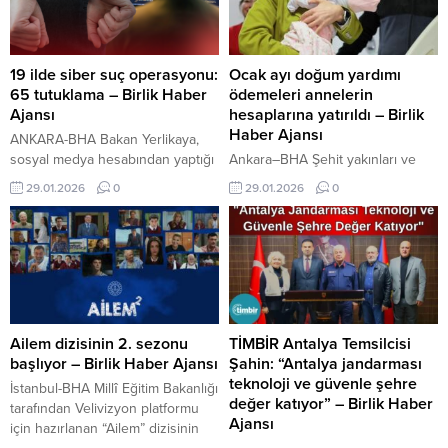
Sarıkamış’ta kullanılmak üzere
çalışmaları anlattı. Ankara RİDEF’in
teslim alındı. Yeni snowtrak ile
resmi sosyal medya hesabından
birlikte Sarıkamış Kayak
yapılan açıklamada, “Türk Silahlı
Merkezi’nde pistlerin bakım ve
Kuvvetlerini Güçlendirme Vakfı
19 ilde siber suç operasyonu:
Ocak ayı doğum yardımı
düzenleme çalışmaları daha
Genel Müdürü Sayın Bilal
65 tutuklama – Birlik Haber
ödemeleri annelerin
modern ve etkin...
Topçu’yu ziyaret ederek,
Ajansı
hesaplarına yatırıldı – Birlik
ülkemizin gururu olan...
Haber Ajansı
ANKARA-BHA Bakan Yerlikaya,
sosyal medya hesabından yaptığı
Ankara–BHA Şehit yakınları ve
paylaşımda, emniyet güçlerince
gazilere doğal gazda indirim
29.01.2026
0
29.01.2026
0
son 5 gün içinde yürütülen
müjdesi İçeriği Görüntüle Bakan
operasyonlarda 200 şüphelinin
Göktaş, geçtiğimiz yıl
gözaltına alındığını belirtti.
Cumhurbaşkanı Recep Tayyip
Şüphelilerden 65’i tutuklanırken,
Erdoğan’ın tensipleriyle ilan
48’i hakkında adli kontrol
edilen Aile Yılı kapsamında
hükümleri uygulandı. Diğer
doğum yardımı miktarının
şüphelilerle ilgili işlemlerin ise
güncellendiğini hatırlatarak, bu
sürdüğü bildirildi. Dolandırıcılık,
kapsamda 1 Ocak 2025 itibarıyla
Ailem dizisinin 2. sezonu
TİMBİR Antalya Temsilcisi
yasa dışı bahis ve çocuk istismarı
doğan ilk çocuğa 5 bin liralık tek
başlıyor – Birlik Haber Ajansı
Şahin: “Antalya jandarması
Operasyonların; nitelikli
seferlik, ikinci çocuğa aylık 1500
teknoloji ve güvenle şehre
İstanbul-BHA Millî Eğitim Bakanlığı
dolandırıcılık, çevrim içi çocuk...
lira, üç...
değer katıyor” – Birlik Haber
tarafından Velivizyon platformu
Ajansı
için hazırlanan “Ailem” dizisinin