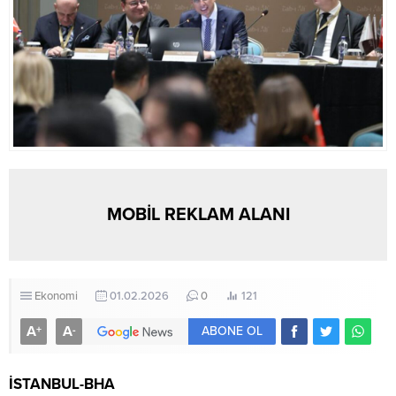
MOBİL REKLAM ALANI
Ekonomi
01.02.2026
0
121
A
A
+
-
ABONE OL
İSTANBUL-BHA