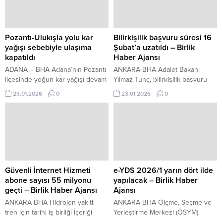
Yangın, gece saat 00.15
katılan Bakan Yerlikaya, Milli
sıralarında Sarıçam ilçesi Acıdere
Mücadele’nin simge şehirlerinden
Mahallesi Organize Sanayi
Samsun’da bulunmaktan duyduğu
Bölgesi’nde faaliyet gösteren bir
memnuniyeti dile getirdi. “AK
Pozantı-Ulukışla yolu kar
Bilirkişilik başvuru süresi 16
fabrikada çıktı. Fabrikada görevli
Parti, milletin yeniden dirilişinin
yağışı sebebiyle ulaşıma
Şubat’a uzatıldı – Birlik
bekçi, içeriden...
başlangıcıdır” Samsun’un “ilk
kapatıldı
Haber Ajansı
adımın ve başlangıçların şehri”
ADANA – BHA Adana’nın Pozantı
ANKARA-BHA Adalet Bakanı
olduğuna dikkat çeken
ilçesinde yoğun kar yağışı devam
Yılmaz Tunç, bilirkişilik başvuru
Yerlikaya,...
ediyor. Yoğun kar yağışı
süresine ilişkin sosyal medya
23.01.2026
0
23.01.2026
0
sebebiyle Pozantı-Ulukışla
hesabından açıklamada bulundu.
karayolu trafiğe kapatıldı. Trafik
Tunç, bilirkişiliğin, yargılamalarda
ekipleri ulaşımı Pozantı ilçesinden
özel veya teknik bilgi gerektiren
Niğde-Ankara Otoyoluna
konularda hakim ve savcılara
yönlendirmeye başladı.
tarafsız ve bilimsel görüş sunan
önemli bir müessese olduğunu
belirtti. Bilirkişilik sistemi yeniden
yapılandırıldı Bakan Tunç,
Güvenli İnternet Hizmeti
e-YDS 2026/1 yarın dört ilde
bilirkişilik kurumunun liyakat,
abone sayısı 55 milyonu
yapılacak – Birlik Haber
eğitim ve etik ilkeler temelinde...
geçti – Birlik Haber Ajansı
Ajansı
ANKARA-BHA Hidrojen yakıtlı
ANKARA-BHA Ölçme, Seçme ve
tren için tarihi iş birliği İçeriği
Yerleştirme Merkezi (ÖSYM)