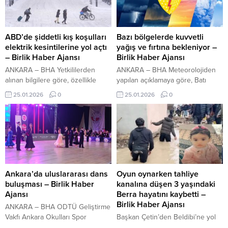
yükselen proje üretim, depolama
bugüne kadar rastlanmadığı ifade
ve lojistik gibi çeşitli alanlarda iş
edildi. Kadın Hakemlerimizden
yapmak isteyenlere önemli
Tarihi Başarı! İçeriği Görüntüle
fırsatlar sunuyor. TRinvest kalitesi
Maçın 66. dakikasında Çaykur
ABD’de şiddetli kış koşulları
Bazı bölgelerde kuvvetli
ile yükselmeye devam eden proje
Rizespor’un attığı golün ardından
elektrik kesintilerine yol açtı
yağış ve fırtına bekleniyor –
yatırımcılarına 214 bağımsız bölüm
VAR...
– Birlik Haber Ajansı
Birlik Haber Ajansı
ve 40 bin metrekare...
ANKARA – BHA Yetkililerden
ANKARA – BHA Meteorolojiden
alınan bilgilere göre, özellikle
yapılan açıklamaya göre, Batı
güney eyaletlerinde 200 binin
Akdeniz’de yarın öğle
25.01.2026
0
25.01.2026
0
üzerinde haneye elektrik
saatlerinden sonra Burdur’un
verilemiyor. ABD Başkanı Donald
doğu ilçeleri ile Antalya merkez
Trump, yaklaşan fırtınayı “tarihi”
ve batı kesimlerinde yerel olarak
olarak nitelendirirken, İç Güvenlik
çok kuvvetli, yer yer şiddetli
Bakanlığı tarafından 17 eyalet ile
sağanak ve gök gürültülü
başkent Washington’da acil
sağanak bekleniyor. Gece
durum ilan edildiği duyuruldu.
saatlerinden itibaren ise
İran Haber Ajansı yetkilisi BHA’ya
Antalya’nın doğu kesimlerinde
Ankara’da uluslararası dans
Oyun oynarken tahliye
konuştu: İran’a karşı birçok yalan
yağışların etkisini artıracağı
buluşması – Birlik Haber
kanalına düşen 3 yaşındaki
üretilmektedir...
tahmin ediliyor. Yüksek
Ajansı
Berra hayatını kaybetti –
kesimlerde yağışların...
Birlik Haber Ajansı
ANKARA – BHA ODTÜ Geliştirme
Vakfı Ankara Okulları Spor
Başkan Çetin’den Beldibi’ne yol
Salonu’nda düzenlenecek
müjdesi İçeriği Görüntüle