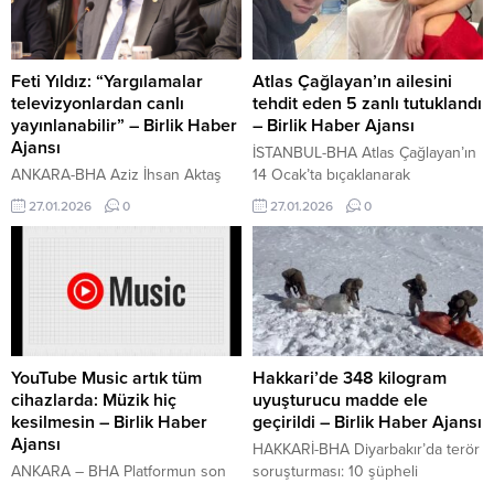
335 maçta yer aldı. Bu kapsamda
Giresun Belediyesi’nin
takımın kupalardaki performansı
çalışmasıyla çözüme kavuşuyor.
şöyle: Galatasaray, Fatih
Hastane yönetiminin çevre
Karagümrük deplasmanında
düzenlemesi ve otopark
Feti Yıldız: “Yargılamalar
Atlas Çağlayan’ın ailesini
İçeriği Görüntüle 119 galibiyet 126
ihtiyacına yönelik talebi üzerine
televizyonlardan canlı
tehdit eden 5 zanlı tutuklandı
mağlubiyet...
bir süre önce bölgeyi ziyaret
yayınlanabilir” – Birlik Haber
– Birlik Haber Ajansı
eden Giresun Belediye Başkanı
Ajansı
İSTANBUL-BHA Atlas Çağlayan’ın
Fuat Köse, Giresun...
ANKARA-BHA Aziz İhsan Aktaş
14 Ocak’ta bıçaklanarak
suç örgütü soruşturması
öldürülmesine ilişkin yürütülen
27.01.2026
0
27.01.2026
0
kapsamında 200 sanığın
soruşturma devam ederken, aile
yargılandığı davada ilk duruşma
bireylerinin tehdit edilmesi ve
görülürken, MHP Genel Başkan
sosyal medya üzerinden yapılan
Yardımcısı Feti Yıldız,
provokatif paylaşımlara yönelik
duruşmaların canlı yayınlanmasına
ayrı bir soruşturma başlatıldı.
ilişkin açıklamada bulundu. Haber
Bakırköy Cumhuriyet
Metni: Aziz İhsan Aktaş suç
Başsavcılığı’ndan yapılan
örgütü soruşturması kapsamında,
açıklamada, olay sonrası aile
YouTube Music artık tüm
Hakkari’de 348 kilogram
aralarında 6’sı görevinden
bireylerine telefon mesajlarıyla
cihazlarda: Müzik hiç
uyuşturucu madde ele
uzaklaştırılan 7 CHP’li belediye
tehditte bulunduğu belirlenen 5
kesilmesin – Birlik Haber
geçirildi – Birlik Haber Ajansı
başkanının da bulunduğu 200
şüphelinin tutuklandığı, 1 kişi
Ajansı
HAKKARİ-BHA Diyarbakır’da terör
sanık, ilk kez...
hakkında ise adli...
ANKARA – BHA Platformun son
soruşturması: 10 şüpheli
güncellemesiyle birlikte,
gözaltında İçeriği Görüntüle