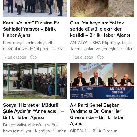
duruşmaların canlı yayınlanmasına
ayrı bir soruşturma başlatıldı.
ilişkin açıklamada bulundu. Haber
Bakırköy Cumhuriyet
Metni: Aziz İhsan Aktaş suç
Başsavcılığı’ndan yapılan
örgütü soruşturması kapsamında,
açıklamada, olay sonrası aile
Kars “Veliaht” Dizisine Ev
Çıralı’da heyelan: Yol tek
aralarında 6’sı görevinden
bireylerine telefon mesajlarıyla
Sahipliği Yapıyor – Birlik
şeride düştü, elektrikler
uzaklaştırılan 7 CHP’li belediye
tehditte bulunduğu belirlenen 5
Haber Ajansı
kesildi – Birlik Haber Ajansı
başkanının da bulunduğu 200
şüphelinin tutuklandığı, 1 kişi
Kars’ın eşsiz mimarisi, tarihi
ANTALYA – BHA Köprüçayı taştı:
sanık, ilk kez...
hakkında ise adli...
mekânları ve doğal güzellikleriyle
Tarım alanları ve yerleşimler sular
zenginlik katan çekimlerin, hem
altında kaldı İçeriği Görüntüle
29.01.2026
0
28.01.2026
0
diziye görsel anlamda güçlü bir
Antalya’nın Kemer ilçesine bağlı
atmosfer kazandırması hem de
Çıralı Mahallesi’nde, etkili olan
kentin tanıtımına katkı sağlaması
aşırı yağışların ardından heyelan
bekleniyor. TTK, yaklaşık 50 bin
meydana geldi. D-400
elektronik kitabı ücretsiz erişime
Karayolu’ndan Çıralı’ya ulaşımı
açacak İçeriği Görüntüle Dizi ekibi
sağlayan yolun ilk virajında
ve oyuncuların kentteki farklı
yaşanan toprak kayması, bölgede
noktalarda gerçekleştireceği
kısa süreli paniğe neden oldu.
Sosyal Hizmetler Müdürü
AK Parti Genel Başkan
çekimlerin belirli bir süre devam...
Heyelan nedeniyle yol güvenlik
Şule Aydın’ın “Anne acısı” –
Yardımcısı Dr. Ömer İleri
gerekçesiyle...
Birlik Haber Ajansı
Giresun’da – Birlik Haber
Ajansı
Düzce Valisi Makas’tan soğuk
hava için duyarlılık çağrısı: “Lütfen
GİRESUN – BHA Giresun