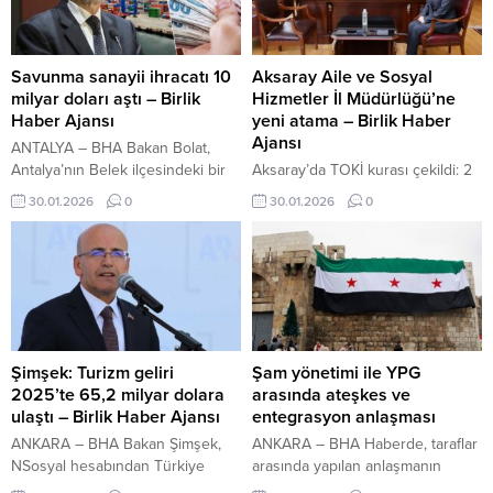
Fikri Ataoğlu, başkentin tarihi ve
emniyet görevlileri dahil olmak
turistik ilesi Beypazarı’nda,
üzere toplam 208 personel görev
Belediye tarafından Kıbrıs evi
alacak. İki oturum ve dört
olarak düzenlenmesi yönünde
bölümden (okuma, dinleme,
Savunma sanayii ihracatı 10
Aksaray Aile ve Sosyal
tahsis ettiği konakta
konuşma ve yazma) oluşan e-TEP,
milyar doları aştı – Birlik
Hizmetler İl Müdürlüğü’ne
incelemelerde bulundu. Kuzey
saat...
Haber Ajansı
yeni atama – Birlik Haber
Kıbrıs Türk Cumhuriyeti
Ajansı
ANTALYA – BHA Bakan Bolat,
Hükümeti’nin Başbakan
Antalya’nın Belek ilçesindeki bir
Aksaray’da TOKİ kurası çekildi: 2
yardımcısı, Turizm, Gençlik ve
otelde düzenlenen “5. Savunma
bin 353 aile ev hayaline kavuştu
30.01.2026
0
30.01.2026
0
Çevre Bakanı Fikri Ataoğlu,
ve Havacılık Sanayiinde Küresel
İçeriği Görüntüle YAŞAR
Beypazarı ziyaretinde...
Stratejiler Konferansı”nda yaptığı
SARIKAYA / AKSARAY – BHA
konuşmada, Türkiye’nin küresel
Ziyarette, il genelinde yürütülen
ölçekte birçok sektörde kalite ve
sosyal hizmet çalışmaları ve yeni
rekabetçiliğin sembolü haline
dönemde hayata geçirilmesi
geldiğini söyledi. Türkiye’nin tarım
planlanan projeler hakkında
ürünlerinin lezzetiyle öne
değerlendirmelerde bulunuldu.
çıktığını, hizmet sektöründe ise
Vali Murat Duru, Aile ve Sosyal
Şimşek: Turizm geliri
Şam yönetimi ile YPG
özellikle Antalya başta olmak
Hizmetler İl Müdürü olarak atanan
2025’te 65,2 milyar dolara
arasında ateşkes ve
üzere pek çok destinasyonun...
Sezgi Arpacı Elaldı’ya...
ulaştı – Birlik Haber Ajansı
entegrasyon anlaşması
ANKARA – BHA Bakan Şimşek,
ANKARA – BHA Haberde, taraflar
NSosyal hesabından Türkiye
arasında yapılan anlaşmanın
İstatistik Kurumu tarafından
sahadaki çatışmaların