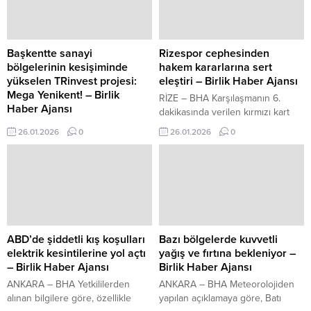
yönlendirmeye başladı.
tarafsız ve bilimsel görüş sunan
önemli bir müessese olduğunu
belirtti. Bilirkişilik sistemi yeniden
yapılandırıldı Bakan Tunç,
Başkentte sanayi
Rizespor cephesinden
bilirkişilik kurumunun liyakat,
bölgelerinin kesişiminde
hakem kararlarına sert
eğitim ve etik ilkeler temelinde...
yükselen TRinvest projesi:
eleştiri – Birlik Haber Ajansı
Mega Yenikent! – Birlik
RİZE – BHA Karşılaşmanın 6.
Haber Ajansı
dakikasında verilen kırmızı kart
Ankara’nın batı bölgesinde
kararına tepki gösteren Bakoğlu,
26.01.2026
0
26.01.2026
0
yükselen ve yatırımcıların dikkatini
maçın ilk faulünde bu denli ağır
çekmeye devam eden Mega
bir karar çıkmasının şaşkınlık
Yenikent Projesi’nde yok yok! 34
yarattığını belirtti. Açıklamada, söz
bin 298 metrekarelik alanda
konusu kararın benzerine
yükselen proje üretim, depolama
bugüne kadar rastlanmadığı ifade
ve lojistik gibi çeşitli alanlarda iş
edildi. Kadın Hakemlerimizden
yapmak isteyenlere önemli
Tarihi Başarı! İçeriği Görüntüle
fırsatlar sunuyor. TRinvest kalitesi
Maçın 66. dakikasında Çaykur
ABD’de şiddetli kış koşulları
Bazı bölgelerde kuvvetli
ile yükselmeye devam eden proje
Rizespor’un attığı golün ardından
elektrik kesintilerine yol açtı
yağış ve fırtına bekleniyor –
yatırımcılarına 214 bağımsız bölüm
VAR...
– Birlik Haber Ajansı
Birlik Haber Ajansı
ve 40 bin metrekare...
ANKARA – BHA Yetkililerden
ANKARA – BHA Meteorolojiden
alınan bilgilere göre, özellikle
yapılan açıklamaya göre, Batı