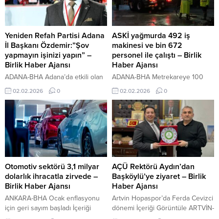
Yeniden Refah Partisi Adana
ASKİ yağmurda 492 iş
İl Başkanı Özdemir:”Şov
makinesi ve bin 672
yapmayın işinizi yapın” –
personel ile çalıştı – Birlik
Birlik Haber Ajansı
Haber Ajansı
ADANA-BHA Adana’da etkili olan
ADANA-BHA Metrekareye 100
sağanak yağışlar, kent
kilogramın üzerindeki yağış
02.02.2026
0
02.02.2026
0
merkezinden Yüreğir, Seyhan ve
miktarı doğal afet olarak
Sarıçam’a kadar birçok noktada
nitelendirilirken, metrekareye
yolları göle çevirdi; evler, iş
düşen 138 kilogram yağış,
yerleri, alt geçitler hatta
taşkınlara neden olmuştur.
mezarlıklar bile su altında kaldı,
Yaşanan su baskınları ve taşkınlar;
araçlar mahsur kaldı, hayat felç
yalnızca anlık yağışlarla sınırlı
oldu. Meteoroloji’nin bölge için
olmayıp, 50 yılın birikimi olan
günler öncesinden yaptığı
plansız kentleşme, dere
Otomotiv sektörü 3,1 milyar
AÇÜ Rektörü Aydın’dan
kuvvetli yağış uyarılarına
yataklarının zaman içerisinde
dolarlık ihracatla zirvede –
Başköylü’ye ziyaret – Birlik
sorumluların kulak tıkadığını ifade
doldurulması, daraltılması ve
Birlik Haber Ajansı
Haber Ajansı
eden Yeniden...
imara açılması gibi yapısal
ANKARA-BHA Ocak enflasyonu
Artvin Hopaspor’da Ferda Cevizci
sorunların sonucu olarak ortaya...
için geri sayım başladı İçeriği
dönemi İçeriği Görüntüle ARTVİN-
Görüntüle Oran olarak en fazla
BHA Ziyaretten duyduğu