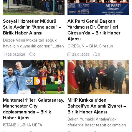
elektronik kitabı ücretsiz erişime
Karayolu’ndan Çıralı’ya ulaşımı
açacak İçeriği Görüntüle Dizi ekibi
sağlayan yolun ilk virajında
ve oyuncuların kentteki farklı
yaşanan toprak kayması, bölgede
noktalarda gerçekleştireceği
kısa süreli paniğe neden oldu.
Sosyal Hizmetler Müdürü
AK Parti Genel Başkan
çekimlerin belirli bir süre devam...
Heyelan nedeniyle yol güvenlik
Şule Aydın’ın “Anne acısı” –
Yardımcısı Dr. Ömer İleri
gerekçesiyle...
Birlik Haber Ajansı
Giresun’da – Birlik Haber
Ajansı
Düzce Valisi Makas’tan soğuk
hava için duyarlılık çağrısı: “Lütfen
GİRESUN – BHA Giresun
bizi haberdar edin” İçeriği
Belediyesi’nden kanalizasyon
28.01.2026
0
28.01.2026
0
Görüntüle EROL TAYHAN /
sorununa çözüm İçeriği
DÜZCE – BHA Düzce Belediyesi
Görüntüle AK Parti Genel Başkan
Sosyal Hizmetler Müdürü Şule
Yardımcısı Dr. Ömer İleri
Aydın’ın annesi, Düzce Belediyesi
Giresun’da Konuştu: Terörsüz
İmar ve Şehircilik Müdürü
Türkiye ve Yeni Teknoloji Atılımları
Kalender Aydın’ın kayınvalidesi
aralıksız devam ediyor. AK Parti
Nimet Akkurt hayatını kaybetti.
Genel Başkan Yardımcısı Dr.
Duraklar(Tahirağa) köyünden
Ömer İleri, “Bundan çok kısa bir
Muhtemel 11’ler: Galatasaray,
MHP Kırıkkale’den
marangoz ve mobilya ustası
süre sonra bu memleket sadece
Manchester City
Bahçeli’ye Anlamlı Ziyaret –
merhum Burhan Akkurt’un...
ve sadece hayata geçirdiği...
deplasmanında – Birlik
Birlik Haber Ajansı
Haber Ajansı
Bakan Yumaklı: Antalya’daki
İSTANBUL-BHA UEFA
afetlerde hasar tespit çalışmaları
Şampiyonlar Ligi’nde geride kalan
sürüyor İçeriği Görüntüle