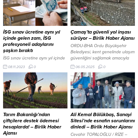
İSG sınav ücretine aynı yıl
Çamaş’ta güvenli yol inşası
içinde gelen zam, İSG
sürüyor – Birlik Haber Ajansı
profesyoneli adaylarını
ORDU-BHA Ordu Büyükşehir
şaşkın bıraktı
Belediyesi, kent genelinde ulaşım
İSG sınav ücretine aynı yıl içinde
güvenliğini sağlamak amacıyla
gelen zam, İSG profesyoneli
sürdürdüğü altyapı çalışmalarına
08.11.2023
0
06.05.2025
0
adaylarını şaşkın bıraktı
aralıksız devam ediyor. Bu
Öğrencilerin merakla beklediği İş
kapsamda, Çamaş ilçesi
Sağlığı ve Güvenliği (İSG) sınav
Kemalpaşa Mahallesi’nde aşırı
ücretleri belli oldu. ÖSYM, 2023
yağışlar nedeniyle asfalt yol
yılı için İSG sınav ücretlerini
üzerinde sık sık heyelanlara
duyurdu ve bu duyuruyla
neden olan ve ulaşımı tehlikeye
beraber büyük bir sürpriz de
düşüren noktada taş duvar inşa
yaşandı. Gerçekleştirilen Mayıs
edildi. Dragon bot yarışları 2’inci
Tarım Bakanlığı’ndan
Ali Kemal Bölükbaş, Sanayi
ayındaki sınav için 370 TL
kez Ordu’da Gürgentepe ile...
çiftçilere destek ödemesi
Sitesi’nde esnafın sorunlarını
olarak...
hesaplarda! – Birlik Haber
dinledi – Birlik Haber Ajansı
Ajansı
Cevahir TOPALOĞLU / RİZE –