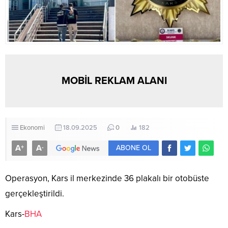
MOBİL REKLAM ALANI
Ekonomi
18.09.2025
0
182
A
A
+
-
ABONE OL
Operasyon, Kars il merkezinde 36 plakalı bir otobüste
gerçekleştirildi.
Kars-
BHA