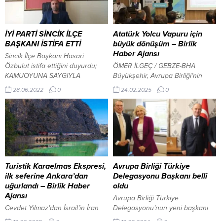
İYİ PARTİ SİNCİK İLÇE
Atatürk Yolcu Vapuru için
BAŞKANI İSTİFA ETTİ
büyük dönüşüm – Birlik
Haber Ajansı
Sincik İlçe Başkanı Hasari
Özbulut istifa ettiğini duyurdu;
ÖMER İLGEÇ / GEBZE-BHA
KAMUOYUNA SAYGIYLA
Büyükşehir, Avrupa Birliği’nin
DUYURULUR : Kurucusu
Horizon Programı kapsamında
28.06.2022
0
24.02.2025
0
olduğum İYİ Parti’nin Sincik ilçe
dizel yakıtla çalışan Atatürk Yolcu
başkanlığını 2018’den beri
Vapuru’nu elektrikli batarya
yürütmekteyim.Parti teşkilatını
tahrik sistemiyle dönüştürmeye
kurmak, tüm ülkede olduğu gibi
hazırlanıyor. Proje ile hem yüzde
Sincik ilçemizde de çok kolay
70 oranında enerji tasarrufu
olmadı. Çünkü ; İYİ parti , iktidar
sağlanacak hem de karbon
ve medya tarafından Fetö’cülükle
salınımı azaltılarak çevreye
ve devlet hainliğiyle
büyük katkı sunulacak.
Turistik Karaelmas Ekspresi,
Avrupa Birliği Türkiye
suçlanılıyordu ve bu...
Büyükşehir’den çevreye katkı
ilk seferine Ankara’dan
Delegasyonu Başkanı belli
Kocaeli Büyükşehir Belediyesi
uğurlandı – Birlik Haber
oldu
hayata geçirdiği çevre
Ajansı
Avrupa Birliği Türkiye
yatırımlarıyla...
Cevdet Yılmaz’dan İsrail’in İran
Delegasyonu’nun yeni başkanı
saldırısına: Barbar bir tutumdur
olarak Büyükelçi Thomas Hans