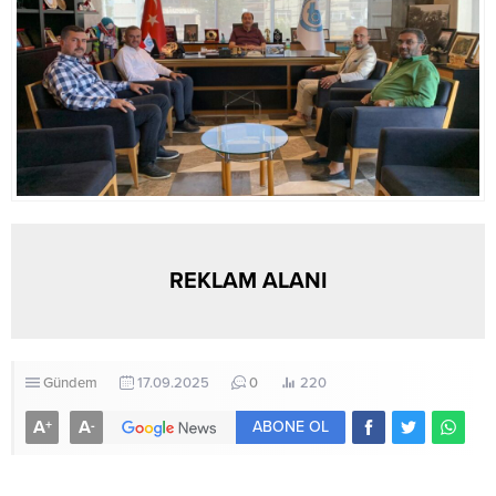
yetkilileri, Ankara, İstanbul ve
İzmir’deki iş insanlarıyla bir
araya...
REKLAM ALANI
Gündem
17.09.2025
0
220
A
A
+
-
ABONE OL