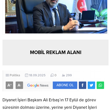
MOBİL REKLAM ALANI
Politika
18.09.2025
0
299
A
A
+
-
ABONE OL
Diyanet İşleri Başkanı Ali Erbaş’ın 17 Eylül de görev
süresinin dolması üzerine, yerine yeni Diyanet İşleri