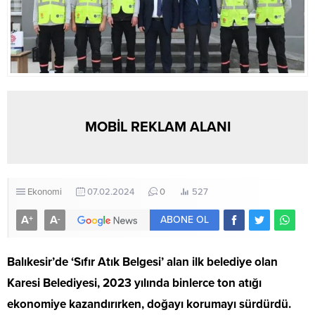
MOBİL REKLAM ALANI
Ekonomi
07.02.2024
0
527
A
A
+
-
ABONE OL
Balıkesir’de ‘Sıfır Atık Belgesi’ alan ilk belediye olan
Karesi Belediyesi, 2023 yılında binlerce ton atığı
ekonomiye kazandırırken, doğayı korumayı sürdürdü.