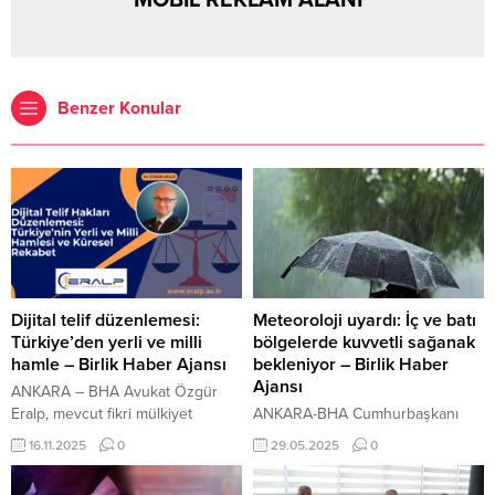
MOBİL REKLAM ALANI
Benzer Konular
Dijital telif düzenlemesi:
Meteoroloji uyardı: İç ve batı
Türkiye’den yerli ve milli
bölgelerde kuvvetli sağanak
hamle – Birlik Haber Ajansı
bekleniyor – Birlik Haber
Ajansı
ANKARA – BHA Avukat Özgür
Eralp, mevcut fikri mülkiyet
ANKARA-BHA Cumhurbaşkanı
mevzuatının dijital platformların
Erdoğan, HSK’ye 4 yeni üye atadı
16.11.2025
0
29.05.2025
0
devasa ekonomik gücü karşısında
Meteoroloji Genel Müdürlüğü,
yetersiz kaldığını belirterek,
yarın için iç ve batı bölgelerde