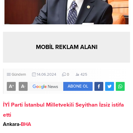
MOBİL REKLAM ALANI
Gündem
14.06.2024
0
425
A
A
+
-
ABONE OL
İYİ Parti İstanbul Milletvekili Seyithan İzsiz istifa
etti
Ankara-
BHA