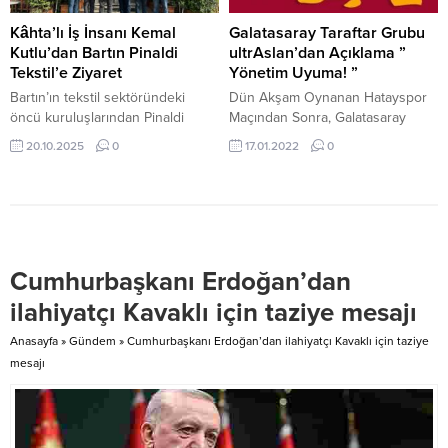
Anahtar Teslim Törenine katıldı.
ASO 1. OSB Yönetim Kurulu
Törende İçişleri Bakanı Ali
Üyesi Serdar Tütek, sanayiciler
Kâhta’lı İş İnsanı Kemal
Galatasaray Taraftar Grubu
Yerlikaya ile birlikte Çevre,
ve programa katılan firmaların
Kutlu’dan Bartın Pinaldi
ultrAslan’dan Açıklama ”
Şehircilik ve İklim Değişikliği
temsilcileri katıldı. ASO Başkan...
Tekstil’e Ziyaret
Yönetim Uyuma! ”
Bakanı Sayın...
Bartın’ın tekstil sektöründeki
Dün Akşam Oynanan Hatayspor
öncü kuruluşlarından Pinaldi
Maçından Sonra, Galatasaray
Tekstil’e anlamlı bir ziyaret
Taraftar Grubu ultrAslan’dan
20.10.2025
0
17.01.2022
0
gerçekleştirildi. Ziyarete
Açıklama Yaptı: YÖNETİM UYUMA!
Adıyaman-Kâhta’lı iş insanı Kemal
Bu taraftar artık YETER demekten
Kutlu da katılarak firma
bıktı. Bir maç değil, iki maç değil.
yöneticileriyle bir araya geldi.
Federasyonun güdümlü
düdükleri ligin kaderini, maçların
kaderini, oyuncuların kaderini
Cumhurbaşkanı Erdoğan’dan
tayin etmeye devam ediyor!
Standart dışı sayısız karar,
ilahiyatçı Kavaklı için taziye mesajı
elimizden alınan sayısız maç, ve
bu akşam...
Anasayfa
»
Gündem
»
Cumhurbaşkanı Erdoğan’dan ilahiyatçı Kavaklı için taziye
mesajı