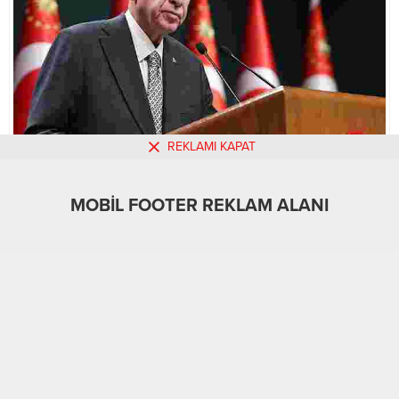
REKLAMI KAPAT
MOBİL FOOTER REKLAM ALANI
MOBİL REKLAM ALANI
Gündem
14.06.2024
0
524
A
A
+
-
ABONE OL