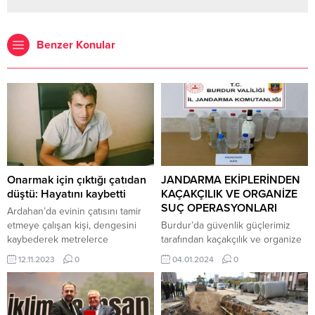
Benzer Konular
Onarmak için çıktığı çatıdan
JANDARMA EKİPLERİNDEN
düştü: Hayatını kaybetti
KAÇAKÇILIK VE ORGANİZE
SUÇ OPERASYONLARI
Ardahan’da evinin çatısını tamir
etmeye çalışan kişi, dengesini
Burdur’da güvenlik güçlerimiz
kaybederek metrelerce
tarafından kaçakçılık ve organize
yükseklikten düştü. Sağlık
suçlarla mücadele kapsamında
12.11.2023
0
04.01.2024
0
ekiplerince hastaneye kaldırılan
yapılan çalışmalar kararlılıkla
kişi, tüm müdahalelere rağmen
devam etmektedir. Bu kapsamda
kurtarılamadı. 12 Kasım 2023,
İl Jandarma Komutanlığı ekipleri
10:04 yayınlandı Onarmak için
tarafından 01.12.2023-31.12.2023