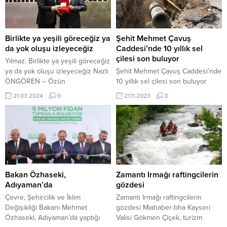
çıktığı çatıdan düştü: Hayatını
tarihleri arasında Cumhuriyet
kaybetti Özkan KARAKAYA /
Başsavcılıkları ile koordineli olarak
ARDAHAN – BHA Ardahan
yapılan planlı çalışmalar
merkeze bağlı Çamlıcatak
neticesinde; İcra edilen (28)
Birlikte ya yeşili göreceğiz ya
Şehit Mehmet Çavuş
köyünde yaşayan Erkan Bilgili (45)
faaliyette yakalanarak hakkında
da yok oluşu izleyeceğiz
Caddesi’nde 10 yıllık sel
isimli vatandaş...
adli/idari işlem yapılan (33)
çilesi son buluyor
Yılmaz: Birlikte ya yeşili göreceğiz
şüpheliden (3)‘ ü tutuklanmış, (4)’ü
ya da yok oluşu izleyeceğiz Nazlı
Şehit Mehmet Çavuş Caddesi’nde
Adli...
ÖNGÖREN – Özün
10 yıllık sel çilesi son buluyor
YENİAY/ANKARA-BHA Ankara
Başkent, Ankara Büyükşehir
21.03.2024
0
21.11.2023
0
Ticaret Odası’nda (ATO) İklim ve
Belediye Başkanı Mansur Yavaş’ın
İnsan Zirvesi Programı
yönetiminde adeta bir yatırım
düzenlendi. İklim ve İnsan Zirvesi
atağına şahit oluyor. ASKİ Genel
Programına Katılan Ankara Kent
Müdürlüğü de, Ankara’nın yıllardır
Konseyi Başkanı (AKK), Ankara
ihmal edilen sorunlarını program
Ticaret Odası Başkan (ATO)
dâhilinde tek tek gündemine
Yardımcısı Halil İbrahim Yılmaz,
alarak çözüm üretiyor. Başkentte
İklim Elçisi Ödülünü aldı.
hiçbir ayrım yapmadan tüm
Bakan Özhaseki,
Zamantı Irmağı raftingcilerin
Deneyimin...
ilçelerin altyapısını güçlendirmek
Adıyaman’da
gözdesi
ve...
Çevre, Şehircilik ve İklim
Zamantı Irmağı raftingcilerin
Değişikliği Bakanı Mehmet
gözdesi Miahaber-bha Kayseri
Özhaseki, Adıyaman’da yaptığı
Valisi Gökmen Çiçek, turizm