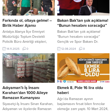
2023, 09:38 yayınlandı Buğday
Adıyaman’da ilk olarak seçim
Tanesi adlı film izleyicilerle
karargahını ziyaret eden 25 ve 26
buluşuyor ANKARA- BHA
dönem AK Parti Adıyaman
Senaryo danışmanlığını Serkan
Milletvekili Adnan Boynukara,
Farkında ol, oltaya gelme! –
Bakan Bak’tan şok açıklama!
Bayram’ın yaptığı, Volkan Kapkın
burada partililer ile bir süre
Birlik Haber Ajansı
“Bunun hesabını soracağız”
tarafından kaleme...
sohbet...
Antalya Alanya İlçe Emniyet
Bakan Bak’tan şok açıklama!
Müdürlüğü Toplum Destekli
“Bunun hesabını soracağız”
Polislik Büro Amirliği ekipleri,
Gençlik ve Spor Bakanı Dr.
dolandırıcılık olaylarına karşı
Osman Aşkın Bak, Fransa’nın
14.11.2025
0
12.08.2024
0
farkındalığı artırmak amacıyla
gerçekleştirilen 2024 Olimpiyat
bilgilendirme çalışmaları yürüttü.
Oyunları’nın ardından olimpiyatları
Şehir eşkıyalarına geçit yok İçeriği
takip eden basın mensuplarıyla
Görüntüle “Farkında Ol, Oltaya
Paris’te bir araya geldi. Olimpiyat
Gelme!” projesi kapsamında
Oyunlarının ilk gününden itibaren
Rıhtım Caddesi’nde bulunan
milli sporcuların yanında olan
Alanya Belediyesi Aile Çay
Bakan Bak, Paris 2024’te
Bahçesi’nde yapılan etkinlikte,
mücadele eden tüm sporculara
Adıyaman’lı İş İnsanı
Ekmek 8, Pide 16 lira oldu
polis ekipleri sıkça karşılaşılan
teşekkür etti. Bütün...
Karahan’dan 1000 Aileye
haberi
dolandırıcılık yöntemleri hakkında
Ramazan Kumanyası
Ağrı’da Ramazan ayının
vatandaşları...
Siyasetçi-İş İnsanı Sinan Karahan,
başlamasını fırsat bilen fırıncılar
Adıyaman ve ilçelerde Ramazan
ekmeğe zam yaptı. 10 Mart 2024,