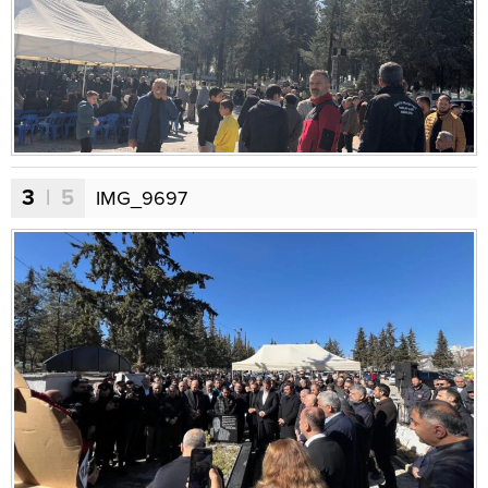
3
| 5
IMG_9697