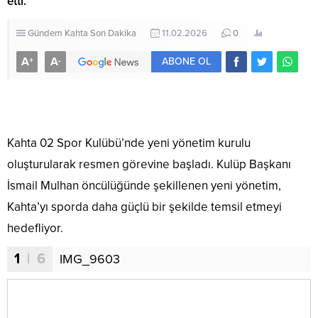
etti.
Gündem
Kahta
Son Dakika
11.02.2026
0
130
A
A
+
-
ABONE OL
Kahta 02 Spor Kulübü’nde yeni yönetim kurulu
oluşturularak resmen görevine başladı. Kulüp Başkanı
İsmail Mulhan öncülüğünde şekillenen yeni yönetim,
Kahta’yı sporda daha güçlü bir şekilde temsil etmeyi
hedefliyor.
1
| 6
IMG_9603