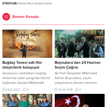
ETİKETLER:
Kahtalı Mıçe dualarla anıldı
Benzer Konular
Buğday Tanesi adlı film
Boynukara’dan 24 Haziran
izleyicilerle buluşuyor
Seçim Çağrısı
Senaryosu, bebekken buğday
Ak Parti Adıyaman Milletvekili
tarlasında çıkan yangında ellerini
Adnan Boynukara, seçim
kaybeden Avukat Milletvekili
çalışanlarına devam ederken,
Serkan Bayram’ın hayatından
vatandaşlara 24 Haziran için
04.12.2023
0
30.05.2018
0
esinlenilerek yazılan “Buğday
çağrıda bulundu. 24 Haziran’da
Tanesi” adlı film, 3 Aralık Dünya
yapılacak olan Cumhurbaşkanlığı
Engelliler Günü nedeniyle EBA’da
ve Milletvekilliği seçimleri
izleyicilerle buluşuyor. 4 Aralık
çalışması kapsamında memleketi