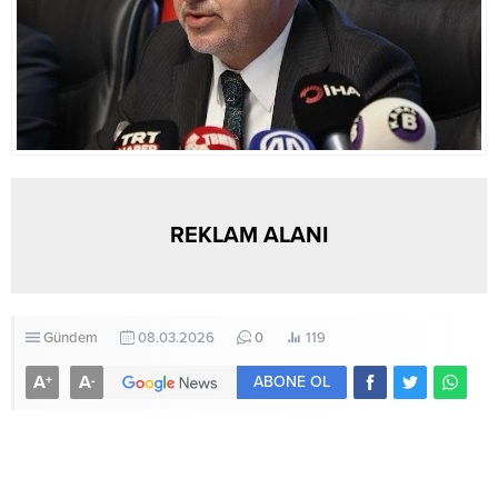
REKLAM ALANI
Gündem
08.03.2026
0
119
A
A
+
-
ABONE OL