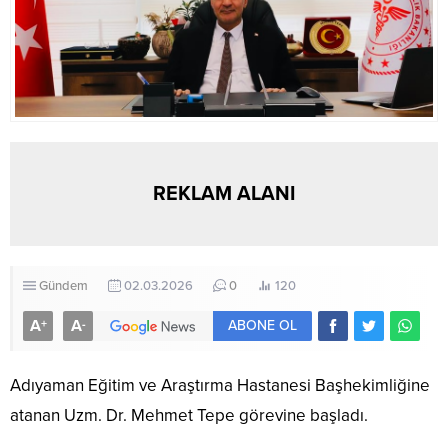
REKLAM ALANI
Gündem
02.03.2026
0
120
A
A
+
-
ABONE OL
Adıyaman Eğitim ve Araştırma Hastanesi Başhekimliğine
atanan Uzm. Dr. Mehmet Tepe görevine başladı.