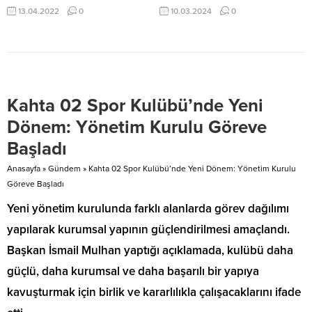
nedeniyle bin aileye gıda
14:22 yayınlandı Ağrı’da ekmeğe
13.04.2022
0
10.03.2024
0
yardımında bulundu. Adıyamanlı
Ramazan’da zam tarifesi: Ekmek
Siyasetçi-İş İnsanı Sinan Karahan,
8, Pide 16 lira oldu İftar
sürdürdüğü yardım çalışmalarında
sofralarının vazgeçilmezi
Ramazan ayı nedeniyle Adıyaman
Ramazan Pidesi fırından çıkmadan
ve ilçelerde tespit ettiği ihtiyaç
zamlandı. Ağrı’nın Patnos
sahibi bin aileye Ramazan
ilçesinde 6 liraya satılan 200
Kahta 02 Spor Kulübü’nde Yeni
kumanyası dağıttı. Siyasetçi-İş
gram ekmek 2 lira zamlanarak 8
İnsanı Karahan, tarafından ilçede
liraya çıktı. Ramazan...
Dönem: Yönetim Kurulu Göreve
maddi durumu iyi olmayan aileler
Başladı
tespit edilerek hazırlanan...
Anasayfa
»
Gündem
»
Kahta 02 Spor Kulübü’nde Yeni Dönem: Yönetim Kurulu
Göreve Başladı
Yeni yönetim kurulunda farklı alanlarda görev dağılımı
yapılarak kurumsal yapının güçlendirilmesi amaçlandı.
Başkan İsmail Mulhan yaptığı açıklamada, kulübü daha
güçlü, daha kurumsal ve daha başarılı bir yapıya
kavuşturmak için birlik ve kararlılıkla çalışacaklarını ifade