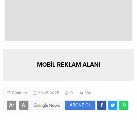
MOBİL REKLAM ALANI
Gündem
20.05.2025
0
360
A
A
+
-
ABONE OL