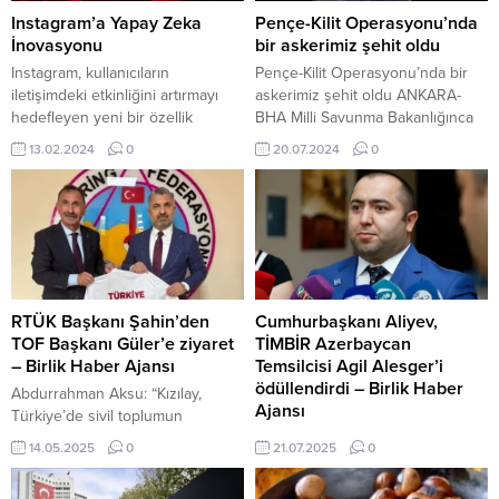
Instagram’a Yapay Zeka
Pençe-Kilit Operasyonu’nda
İnovasyonu
bir askerimiz şehit oldu
Instagram, kullanıcıların
Pençe-Kilit Operasyonu’nda bir
iletişimdeki etkinliğini artırmayı
askerimiz şehit oldu ANKARA-
hedefleyen yeni bir özellik
BHA Milli Savunma Bakanlığınca
üzerinde çalışıyor: yapay zeka
Pençe Kilit Operasyonu
13.02.2024
0
20.07.2024
0
destekli otomatik yanıtlar.
Bölgesi’nde Piyade Yarbay
Platform, gelen mesajlara
Abdullah Cem Demirkan’ın şehit
otomatik olarak yanıt verebilecek
olduğunu açıklandı. Açıklamada
bir yapay zeka botu geliştiriyor.
şu ifadelere yer verildi: “Bizleri
Bu sayede kullanıcılar, belirli
derin bir acı ve üzüntüye boğan
anahtar kelimelere bağlı olarak
bu olayda hayatını kaybeden aziz
önceden belirlenmiş yanıtlar
şehidimize Allah’tan rahmet,
oluşturabilecekler. Yapay zeka,
kederli ailesine, Türk Silahlı
RTÜK Başkanı Şahin’den
Cumhurbaşkanı Aliyev,
gelen mesajları analiz ederek en
Kuvvetleri ile asil milletimize...
TOF Başkanı Güler’e ziyaret
TİMBİR Azerbaycan
uygun yanıtı seçmeyi...
– Birlik Haber Ajansı
Temsilcisi Agil Alesger’i
ödüllendirdi – Birlik Haber
Abdurrahman Aksu: “Kızılay,
Ajansı
Türkiye’de sivil toplumun
vicdanıdır” ANKARA-BHA Radyo
AZERBAYCAN-BHA Azerbaycan
14.05.2025
0
21.07.2025
0
ve Televizyon Üst Kurulu (RTÜK)
Cumhurbaşkanı İlham Aliyev, ülke
Başkanı Ebubekir Şahin, Türkiye
basınının 150. kuruluş yılı