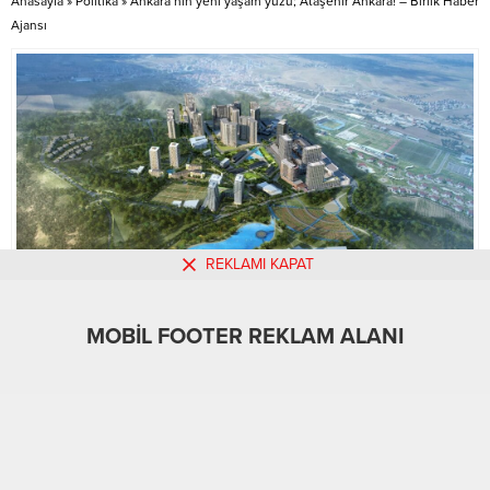
Anasayfa
»
Politika
»
Ankara’nın yeni yaşam yüzü; Ataşehir Ankara! – Birlik Haber
Ajansı
REKLAMI KAPAT
MOBİL FOOTER REKLAM ALANI
MOBİL REKLAM ALANI