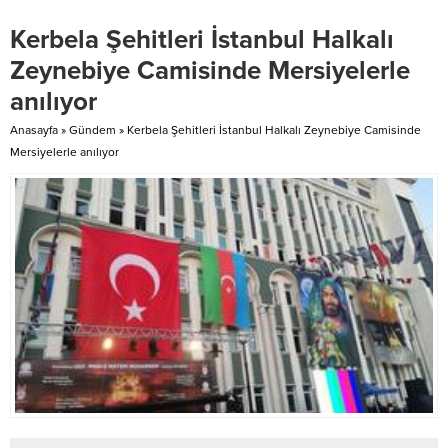
hamleleri azim ve cesaretle
Kerbela Şehitleri İstanbul Halkalı
hayata geçiriyoruz” dedi.
Cumhurbaşkanı ve AK Parti Genel
Zeynebiye Camisinde Mersiyelerle
Başkanı Recep Tayyip Erdoğan,
anılıyor
Madenci Anıtı’nda düzenlenen
Zonguldak mitingine katılarak bir
Anasayfa
»
Gündem
»
Kerbela Şehitleri İstanbul Halkalı Zeynebiye Camisinde
konuşma yaptı. Cumhurbaşkanı
Mersiyelerle anılıyor
Erdoğan, yerel seçim öncesi
partisinin...