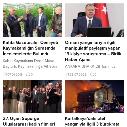
Kahta Gazeteciler Cemiyeti
Orman yangınlarıyla ilgili
Kaymakamlığın Serasında
manipülatif paylaşım yapan
İncelemelerde Bulundu
13 kişiye soruşturma – Birlik
Haber Ajansı
Kahta Kaymakamı Dede Musa
Baştürk, Kaymakamlığa Ait Sera
ANKARA-BHA 01-28 Temmuz
hakkında bilgi vermek için Kahta
2025 tarihleri arasında ülke
07.01.2015
0
28.07.2025
0
Gazeteciler Cemiyetini ve
genelinde meydana gelen orman
Kahta’daki Basın mensuplarını
yangınlarına ilişkin sosyal medya
davet etti. Kaymakam Baştürk
platformlarında, yangın söndürme
gazetecilere yaptığı açıklamada,
çalışmalarını itibarsızlaştırmaya
bölgede alternatif kaynaklı sera
yönelik ve kamu kurumlarını
oluşturulduğunu ifade etti.
hedef alan manipülatif içeriklerin
Seranın, TPAO’ya ait petrol
paylaşıldığı tespit edildi. Emniyet
kuyularından çıkan suyla ısıtıldığı
Genel Müdürlüğü Siber Suçlarla
27. Uçan Süpürge
Kartalkaya’daki otel
belirten Baştürk, şunları kaydetti:
Mücadele Daire Başkanlığı
Uluslararası kadın filmleri
yangınıyla ilgili 3 bürokrata