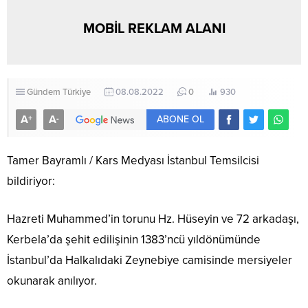
MOBİL REKLAM ALANI
Gündem
Türkiye
08.08.2022
0
930
A
A
+
-
ABONE OL
Tamer Bayramlı / Kars Medyası İstanbul Temsilcisi
bildiriyor:
Hazreti Muhammed’in torunu Hz. Hüseyin ve 72 arkadaşı,
Kerbela’da şehit edilişinin 1383’ncü yıldönümünde
İstanbul’da Halkalıdaki Zeynebiye camisinde mersiyeler
okunarak anılıyor.