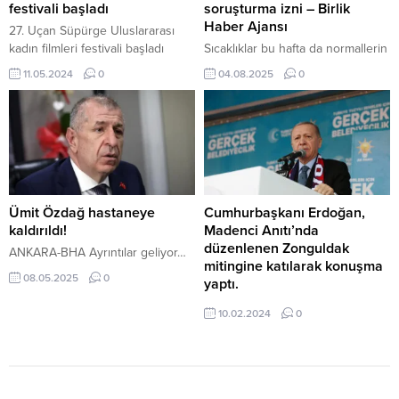
“Kuyulardan petrolle çıkan sıcak
tarafından yürütülen çalışmalar
festivali başladı
soruşturma izni – Birlik
suyu...
sonucunda, orman yangınlarına
Haber Ajansı
27. Uçan Süpürge Uluslararası
ilişkin provokatif paylaşımlar
kadın filmleri festivali başladı
Sıcaklıklar bu hafta da normallerin
yaptığı belirlenen...
Başkan Güner: “Cumhuriyet’in ilk
üzerinde seyredecek İçeriği
11.05.2024
0
04.08.2025
0
yüzyılını ikiye ayırırsam önce
Görüntüle ANKARA – BHA Olayın
kadınlar bu Cumhuriyet’in
meydana geldiği dönemde
kurulması için çaba gösterdi,
Kontrolörler Kurulu Başkanvekili
sonra da bu Cumhuriyet kadınlara
olarak görev yapan Levent Kırcan
güç verdi, destek verdi. Şimdi
ile otelin son denetimini
Cumhuriyetimizin ikinci yüzyılında
gerçekleştiren kontrolörler Barış
da hem kadınları hem de
Başayvaz ve Abdülkadir Eren’in
Cumhuriyetimizi güçlendirme
soruşturulmasına karar verildi.
Ümit Özdağ hastaneye
Cumhurbaşkanı Erdoğan,
vaktidir.” Çankaya Belediyesinin
Karar metninde, olay sonrası iki
kaldırıldı!
Madenci Anıtı’nda
destekçisi olduğu 27. Uçan...
ayrı ön inceleme yapıldığı ve her
düzenlenen Zonguldak
ANKARA-BHA Ayrıntılar geliyor…
iki...
mitingine katılarak konuşma
08.05.2025
0
yaptı.
Cumhurbaşkanı Erdoğan,
10.02.2024
0
Zonguldak mitinginde yaptığı
konuşmada, “Enerjide tam
bağımsızlığı yakalamak en önemli
hedefimizdir. Türkiye’nin enerji
güvenliğini garanti edecek