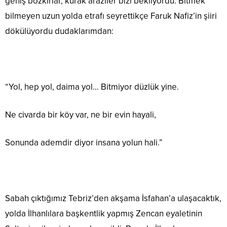
geniş bozkırlar, kurak araziler bizi bekliyordu. Bitmek
bilmeyen uzun yolda etrafı seyrettikçe Faruk Nafiz’in şiiri
dökülüyordu dudaklarımdan:
“Yol, hep yol, daima yol… Bitmiyor düzlük yine.
Ne civarda bir köy var, ne bir evin hayali,
Sonunda ademdir diyor insana yolun hali.”
Sabah çıktığımız Tebriz’den akşama İsfahan’a ulaşacaktık,
yolda İlhanlılara başkentlik yapmış Zencan eyaletinin