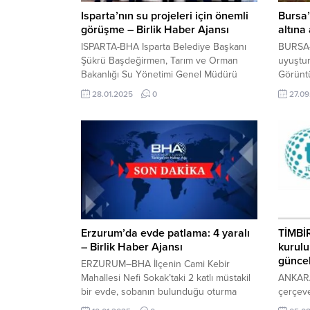
Isparta’nın su projeleri için önemli
Bursa’
görüşme – Birlik Haber Ajansı
altına
ISPARTA-BHA Isparta Belediye Başkanı
BURSA-
Şükrü Başdeğirmen, Tarım ve Orman
uyuştur
Bakanlığı Su Yönetimi Genel Müdürü
Görünt
Sayın Afire Sever ile görüştü. Isparta
belirle
28.01.2025
0
27.09
Belediye Başkanı Şükrü Başdeğirmen,
hızla ya
ziyaret sırasında şehrin altyapı
üzerine
sorunlarına yönelik önemli görüşmelerde
Müdürlü
bulundu. Özellikle atık su arıtma tesisi ve
edildi.
içme suyu projeleri üzerine yapılan
persone
istişarelerde, belediyenin mevcut
söndür
çalışmaları ve gelecekteki...
Müdürl
hesabın
Erzurum’da evde patlama: 4 yaralı
TİMBİR
– Birlik Haber Ajansı
kurulu
güncel
ERZURUM–BHA İlçenin Cami Kebir
Mahallesi Nefi Sokak’taki 2 katlı müstakil
ANKARA
bir evde, sobanın bulunduğu oturma
çerçeve
odasında patlama meydana geldi.
sorumlu