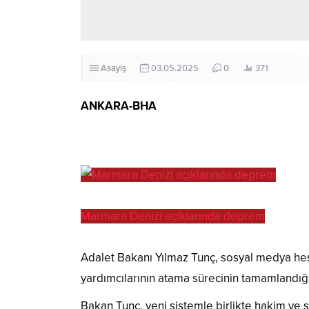
Asayiş
03.05.2025
0
371
ANKARA-BHA
Marmara Denizi açıklarında deprem
Adalet Bakanı Yılmaz Tunç, sosyal medya hes
yardımcılarının atama sürecinin tamamlandığ
Bakan Tunç, yeni sistemle birlikte hakim ve s