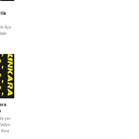
lik
ik İlçe
daki
olarak
ulu ilk
e
Hareket
uz ile
ara
ı
da yer
 Radyo
. Kısa
ndemine