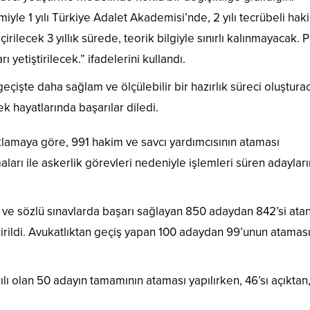
miyle 1 yılı Türkiye Adalet Akademisi’nde, 2 yılı tecrübeli hak
çirilecek 3 yıllık sürede, teorik bilgiyle sınırlı kalınmayacak. P
 yetiştirilecek.” ifadelerini kullandı.
eçişte daha sağlam ve ölçülebilir bir hazırlık süreci oluştura
k hayatlarında başarılar diledi.
ıklamaya göre, 991 hakim ve savcı yardımcısının ataması
maları ile askerlik görevleri nedeniyle işlemleri süren adayları
lı ve sözlü sınavlarda başarı sağlayan 850 adaydan 842’si ata
dirildi. Avukatlıktan geçiş yapan 100 adaydan 99’unun atamas
ılı olan 50 adayın tamamının ataması yapılırken, 46’sı açıktan,