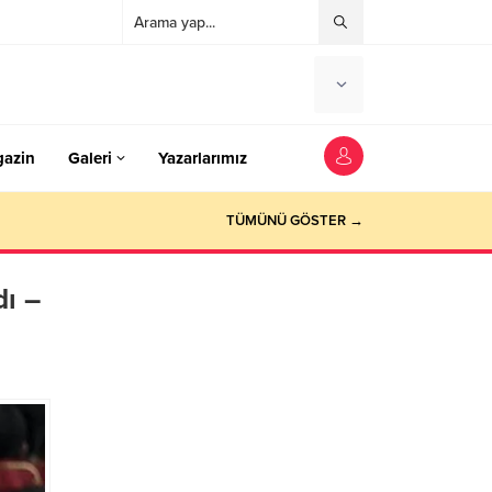
azin
Galeri
Yazarlarımız
TÜMÜNÜ GÖSTER →
dı –