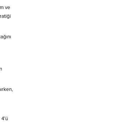
im ve
ratiği
cağını
n
nırken,
ı
 4’ü