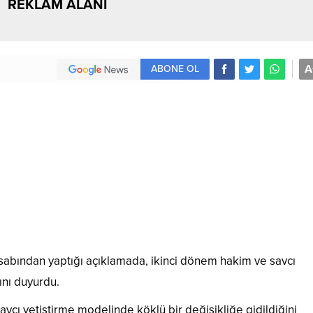
REKLAM ALANI
A
ABONE OL
abından yaptığı açıklamada, ikinci dönem hakim ve savcı
ını duyurdu.
avcı yetiştirme modelinde köklü bir değişikliğe gidildiğini