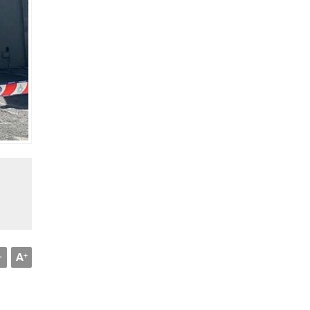
A
-
+