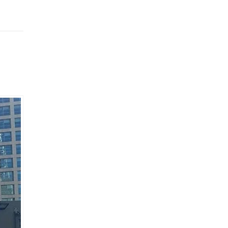
enli
yor. AKK
rısı
ının
fik...