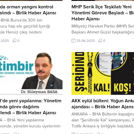
da orman yangını kontrol
MHP Serik İlçe Teşkilatı Yeni
 alındı – Birlik Haber Ajansı
Yönetimi Göreve Başladı – Bir
Haber Ajansı
BHA Bursa’da 300 bin
ucu hap ele geçirildi İçeriği
Milliyetçi Hareket Partisi (MHP) Ser
üle Henüz çıkış nedeni
Başkanı Ahmet Güzel başkanlığın
nemeyen yangın, rüzgarın etkisiyle
yeni ilçe yönetimi, MHP Genel
.2025
0
25.06.2025
0
yıldı. Bölge sakinlerinin ihbarı
Merkezi’nin onay sürecinin
 itfaiye ve Orman Bölge
tamamlanmasının ardından resmi 
ğü ekipleri olay yerine sevk
görevine başladı. Yeni yönetim kur
 67 arazöz, 8 iş makinesi ve 351
toplantısını gerçekleştirdi. Toplantı
lin müdahalesiyle yangın
sonrası açıklamalarda bulunan İlç
üldü. Orman Genel
Başkanı Ahmet Güzel, “Milliyetçi 
üğü’nün sosyal medya
Partisi Serik İlçe Yönetim Kurulum
dan...
ilgili Genel Merkez onay...
’de yeni yapılanma: Yönetim
AKK eylül bülteni: Yoğun Ank
nda görev dağılımı
ajandası – Birlik Haber Ajans
lendi – Birlik Haber Ajansı
ANKARA – BHA Bültenin kapağın
 – BHA Yeni yapılanma
alan “Şeridinde Kal” kampanyası,
sinde, yönetim kurulu üyelerinin
Trafik Ankara iş birliğiyle başlatıldı
luk alanları daha net hale getirildi.
sürede sosyal medyada ülke gü