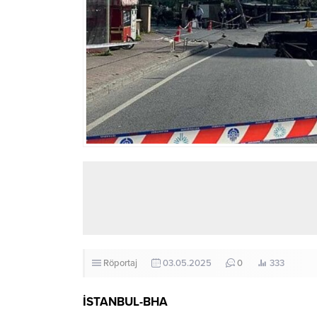
Röportaj
03.05.2025
0
333
İSTANBUL-BHA