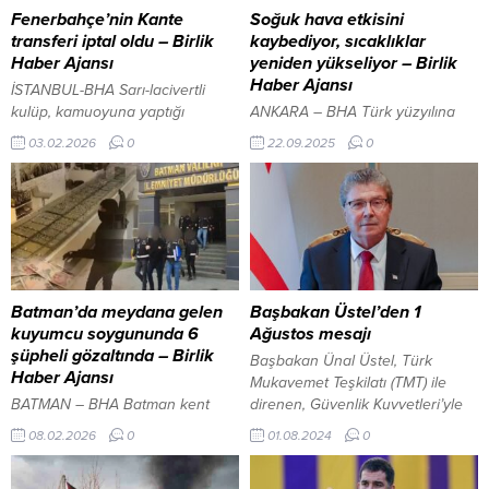
Fenerbahçe’nin Kante
Soğuk hava etkisini
transferi iptal oldu – Birlik
kaybediyor, sıcaklıklar
Haber Ajansı
yeniden yükseliyor – Birlik
Haber Ajansı
İSTANBUL-BHA Sarı-lacivertli
kulüp, kamuoyuna yaptığı
ANKARA – BHA Türk yüzyılına
açıklamada transfer sürecinin
adım adım: Kürşad Zorlu’nun
03.02.2026
0
22.09.2025
0
planlandığı şekilde ve titizlikle
Türk dünyası diplomasisi İçeriği
yürütüldüğünü belirtti. “Tüm
Görüntüle Meteoroloji Genel
yükümlülükler yerine getirildi”
Müdürlüğü’nün tahminlerine
Kulüpten yapılan bilgilendirmede,
göre, yurt genelinde yağış
teknik heyetin talebi
beklenmiyor. Kuzey ve doğu
doğrultusunda oyuncularla
kesimlerin parçalı, yer yer çok
anlaşma sağlandığı, sağlık
bulutlu; diğer bölgelerin ise az
kontrollerinin tamamlandığı ve
bulutlu ve açık geçmesi
Batman’da meydana gelen
Başbakan Üstel’den 1
gerekli onayların alındığı ifade
öngörülüyor. Karadeniz’in iç
kuyumcu soygununda 6
Ağustos mesajı
edildi. Açıklamada, transfer
kesimlerinde sıcaklıkların 3 ila 5
şüpheli gözaltında – Birlik
Başbakan Ünal Üstel, Türk
tesciline ilişkin evrakların
derece artacağı,...
Haber Ajansı
Mukavemet Teşkilatı (TMT) ile
belirlenen süre içerisinde...
BATMAN – BHA Batman kent
direnen, Güvenlik Kuvvetleri’yle
merkezinde, Turgut Özal Bulvarı
güçlenen Kıbrıs Türkü’nün
08.02.2026
0
01.08.2024
0
üzerinde saat 09.30 sıralarında
Anavatan’ın güvencesiyle,
gerçekleşen silahlı soygun,
geleceğe emin adımlarla