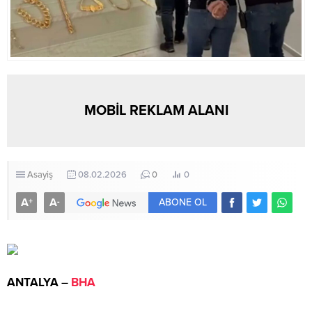
MOBİL REKLAM ALANI
Asayiş
08.02.2026
0
0
A
A
+
-
ABONE OL
ANTALYA –
BHA