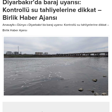
Diyarbakır’da baraj uyarısı:
“TESK’i esnafın yanında daha
kavşakta çarpıştı. Kazada
güçlü kılacağız” Yaptığı
araçlarda bulunan Mehmet Fırat
Kontrollü su tahliyelerine dikkat –
açıklamada, uzun yıllardır esnafın
(33),...
Birlik Haber Ajansı
sorunlarına yakın durduğunu
belirten Yiğiner, “TESK’in
Anasayfa
»
Dünya
»
Diyarbakır’da baraj uyarısı: Kontrollü su tahliyelerine dikkat –
esnafın...
Birlik Haber Ajansı