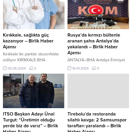
Kırıkkale, sağlıkta güç
Rusya’da kırmızı bültenle
kazanıyor – Birlik Haber
aranan şahıs Antalya’da
Ajansı
yakalandı – Birlik Haber
Ajansı
Kırıkkale’de parklar dezenfekte
ediliyor KIRIKKALE-BHA
ANTALYA–BHA Antalya Emniyet
Kırıkkale’de sağlık hizmetlerinin
Müdürlüğü, son 1 haftada
03.05.2025
0
16.01.2025
0
daha etkin ve kaliteli sunulması
kaçakçılık ve organize suçlarla
amacıyla 4 uzman hekim ve 1
mücadele kapsamında 4 şüpheliyi
pratisyen hekim olmak üzere
örgüt kurmak, 2 kişiyi rüşvet ve 9
toplam 5 yeni doktorun ataması
kişiyi yasa dışı tütün kaçakçılığı
gerçekleştirildi. Atamalarla birlikte
suçlarından yakaladı. Ayrıca,
Kırıkkale’de sağlık kadrosu güç
aranan 6 şahıs da yakalanarak
kazandı. AK Parti Kırıkkale
cezaevine teslim edildi. Antalya
Milletvekili Mustafa Kaplan
Emniyet Müdürlüğü Kaçakçılık ve
ITSO Başkan Adayı Ünal
Tirebolu’da restoranda
tarafından yapılan açıklamada,
Organize Suçlarla Mücadele Şube
Turgut: “Üretimin olduğu
silahlı kavga: 2 Samsunspor
atanan uzman hekimlerin
Müdürlüğü tarafından il...
yerde biz de varız” – Birlik
taraftarı yaralandı – Birlik
branşlarının Acil...
Haber Ajansı
Haber Ajansı