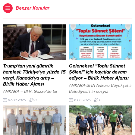
Benzer Konular
Trump’tan yeni gümrük
Geleneksel “Toplu Sünnet
hamlesi: Türkiye’ye yüzde 15
Şöleni” için kayıtlar devam
vergi, Kanada’ya artış –
ediyor – Birlik Haber Ajansı
Birlik Haber Ajansı
ANKARA-BHA Ankara Büyükşehir
ANKARA – BHA Gazze’de bir
Belediyesi’nin sosyal
günde 8 kişi daha hayatını
belediyecilik anlayışı kapsamında
07.08.2025
0
11.06.2025
0
kaybetti İçeriği Görüntüle
hayata geçirdiği ve geleneksel
Kararname kapsamında,
hâle gelen “Toplu Sünnet Şöleni”
Hindistan, Endonezya, Irak, İsrail,
için başvurular devam ediyor. 3-
Malezya, Norveç, İsviçre, Suriye,
12 yaş arasındaki 1000 çocuğun
Tayvan ve Vietnam gibi ülkelere
ücretsiz olarak sünnet ettirileceği
yönelik gümrük vergileri
şölende; çocukların sünnet