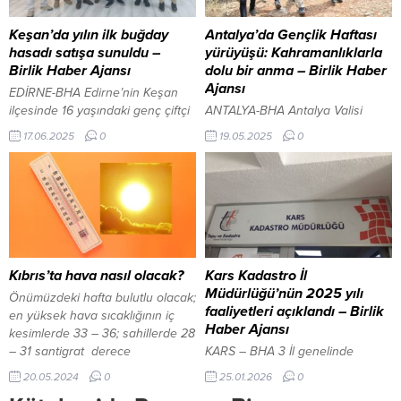
belirlendi. Özellikle Kanada’ya
kıyafetleri ve sürpriz hediyeler de
uygulanan gümrük vergisi
yine Ankara Büyükşehir
Keşan’da yılın ilk buğday
Antalya’da Gençlik Haftası
oranının yüzde 35’e çıkarılması
Belediyesi tarafından
hasadı satışa sunuldu –
yürüyüşü: Kahramanlıklarla
da kararlar arasında yer aldı.
karşılanacak. Toplu Sünnet Şöleni
Birlik Haber Ajansı
dolu bir anma – Birlik Haber
Türkiye için ise yüzde...
için başvurular devam...
Ajansı
EDİRNE-BHA Edirne’nin Keşan
ilçesinde 16 yaşındaki genç çiftçi
ANTALYA-BHA Antalya Valisi
Fatih Doğan’ın hasat ettiği 2025
Hulusi Şahin’in katılımıyla
17.06.2025
0
19.05.2025
0
yılının ilk buğdayı, Keşan Ticaret
gerçekleştirilen Gençlik Haftası
Borsası’nda düzenlenen törenle
Yürüyüşü, Mustafa Ertuğrul
13,50 TL’den satıldı. Törene,
Aker’in kahramanlıkları eşliğinde
Keşan Ticaret Borsası Başkanı
19 Mayıs ruhunu gençlerle birlikte
Necmi Kaymaz, Meclis Başkanı
yaşattı. 15-21 Mayıs Gençlik
Kemalettin Uslu, Keşan Ticaret ve
Haftası ve 19 Mayıs Atatürk’ü
Sanayi Odası Başkanı İsmail
Anma, Gençlik ve Spor Bayramı
Şapçı, Keşan İlçe Tarım ve Orman
etkinlikleri kapsamında, Antalya
Kıbrıs’ta hava nasıl olacak?
Kars Kadastro İl
Müdürü Göksel...
Valiliği koordinesinde Gençlik ve
Müdürlüğü’nün 2025 yılı
Önümüzdeki hafta bulutlu olacak;
Spor İl Müdürlüğü tarafından
faaliyetleri açıklandı – Birlik
en yüksek hava sıcaklığının iç
düzenlenen Gençlik Yürüyüşü,
Haber Ajansı
kesimlerde 33 – 36; sahillerde 28
tarihi ve...
– 31 santigrat derece
KARS – BHA 3 İl genelinde
dolaylarında seyredecek. 20
yürütülen faaliyetlerle,
20.05.2024
0
25.01.2026
0
Mayıs 2024, 19:34 yayınlandı
taşınmazların hukuki