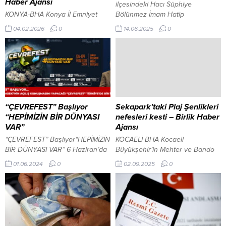
Haber Ajansı
ilçesindeki Hacı Süphiye
KONYA-BHA Konya İl Emniyet
Bölünmez İmam Hatip
Müdürlüğü ekipleri, bazı
Ortaokulu’nun Kaligrafi Kursu, yıl
04.02.2026
0
14.06.2025
0
doktorların belirli firma ve
sonu sergisiyle sanatseverlerin
ürünlerin tercih edilmesi
beğenisine sunuldu. Düzenlenen
karşılığında maddi menfaat
Kaligrafi Kursu, dokuz aylık
sağladıkları iddiası üzerine
eğitimin ardından öğrencilerin
çalışma başlattı. Soruşturma
eserlerinden oluşan bir sergiyle
kapsamında toplanan delillerin
tamamlandı. Sergi, veliler,
ardından operasyon kararı alındı.
öğrenciler ve davetliler
Tekirdağ’da zehir tacirlerine
tarafından büyük ilgi gördü.
“ÇEVREFEST” Başlıyor
Sekapark’taki Plaj Şenlikleri
darbe İçeriği Görüntüle Konya
Mardin İl Milli Eğitim Şube Müdürü
“HEPİMİZİN BİR DÜNYASI
nefesleri kesti – Birlik Haber
merkezli olarak İstanbul, Antalya,
Aykut Kurtoğlu, serginin
VAR”
Ajansı
Mardin ve Kayseri’de eş zamanlı
açılışında...
“ÇEVREFEST” Başlıyor“HEPİMİZİN
KOCAELİ-BHA Kocaeli
düzenlenen operasyonda,
BİR DÜNYASI VAR” 6 Haziran’da
Büyükşehir’in Mehter ve Bando
aralarında 5...
Ankara Başkent Millet
Takımı, Karamürsellileri coşturdu;
01.06.2024
0
02.09.2025
0
Bahçesi’nde Çevre, Şehircilik ve
30 Ağustos’a özel konser İçeriği
İklim Değişikliği Bakanı Mehmet
Görüntüle Kocaeli Büyükşehir
Özhaseki’nin açılış konuşmasıyla
Belediyesi; barış, kardeşlik,
başlayacak ÇEVREFEST’te; Sıfır
dostluk, centilmenlik, takım ve
Atık etkinlikleri yapılacak, temiz
mücadele ruhu gibi unsurları
üretim teknolojileri tanıtılacak.
gençlere kazandırmak amacıyla