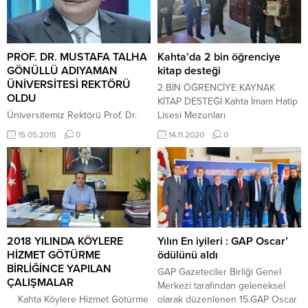
PROF. DR. MUSTAFA TALHA
Kahta’da 2 bin öğrenciye
GÖNÜLLÜ ADIYAMAN
kitap desteği
ÜNİVERSİTESİ REKTÖRÜ
2 BİN ÖĞRENCİYE KAYNAK
OLDU
KİTAP DESTEĞİ Kahta İmam Hatip
Üniversitemiz Rektörü Prof. Dr.
Lisesi Mezunları
Mustafa Talha GÖNÜLLÜ Sayın
Derneği(KİMDER),İmam Hatip
15.05.2015
0
14.11.2020
0
Cumhurbaşkanı Recep Tayyip
Ortaokullarında eğitim gören
ERDOĞAN tarafından yeniden
yaklaşık 2 bin öğrenciye 5 bin
rektör olarak atandı.
400 yardımcı kaynak kitap
Cumhurbaşkanı Recep Tayyip
desteğinde bulundu. Yarının
ERDOĞAN, Türkiye Cumhuriyeti
büyükleri olan öğrencilerin
Anayasası’nın 130’uncu ve 2547
eğitimlerine destek olmak
sayılı Yükseköğretim Kanununun
istediklerini belirten KİMDER
13’üncü maddeleri uyarınca,
Başkanı Osman Dündar,
2018 YILINDA KÖYLERE
Yılın En iyileri : GAP Oscar’
Yükseköğretim Kurulu’nun
“Çocuklarımız bizim
HİZMET GÖTÜRME
ödülünü aldı
önerdiği adaylar arasından;
geleceğimizdir. Geleceğe dair en
BİRLİĞİNCE YAPILAN
GAP Gazeteciler Birliği Genel
Üniversitemiz Rektörü Prof. Dr.
güzel yatırım eğitime...
ÇALIŞMALAR
Merkezi tarafından geleneksel
Mustafa Talha GÖNÜLLÜ’yü atadı.
Kahta Köylere Hizmet Götürme
olarak düzenlenen 15.GAP Oscar
Atanmasının ardından kısa bir...