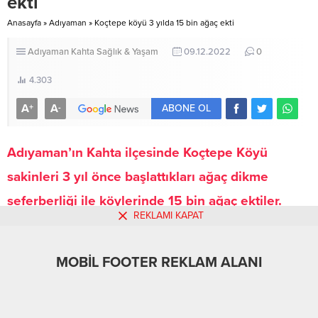
ekti
bağlı maden ocağına indi. Burada
madencilerle yakından ilgilenen
Anasayfa
»
Adıyaman
»
Koçtepe köyü 3 yılda 15 bin ağaç ekti
Aydın, çalışmalar hakkında...
Adıyaman
Kahta
Sağlık & Yaşam
09.12.2022
0
4.303
A
A
+
-
ABONE OL
Adıyaman’ın Kahta ilçesinde Koçtepe Köyü
sakinleri 3 yıl önce başlattıkları ağaç dikme
seferberliği ile köylerinde 15 bin ağaç ektiler.
REKLAMI KAPAT
Kahta’ya 16 kilometre mesafede bulunan Koçtepe Köyü
MOBİL FOOTER REKLAM ALANI
sakinleri, 3 yıl önce köylerini ağaçlandırmak için ağaç
dikme seferberliği başlattı. Bugüne kadar yaklaşık olarak
15 bin ağaç diken köy sakinleri, köylerini ağaçlandırmak