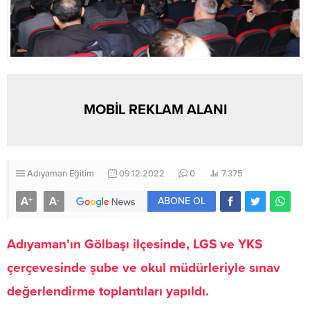
MOBİL REKLAM ALANI
Adıyaman
Eğitim
09.12.2022
0
7.375
A
A
+
-
ABONE OL
Adıyaman’ın Gölbaşı ilçesinde, LGS ve YKS
çerçevesinde şube ve okul müdürleriyle sınav
değerlendirme toplantıları yapıldı.