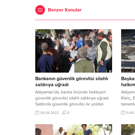
Benzer Konular
Bankanın güvenlik görevlisi silahlı
Başkan
saldırıya uğradı
halkım
Adıyaman’da, banka önünde bekleyen
Adıyam
güvenlik görevlisi silahlı saldırıya uğradı.
Kılınç,
Saldırıda güvenlik görevlisi ile yoldan
tamaml
geçen bir kişi yaralandı. Alınan bilgiye
Bahçesi
30.09.2022
0
11.04
göre olay, sabah saatlerinde Kapcami
sorumlu
Mahallesi’nde meydana geldi. 9 Eylül
Belediy
Caddesi üzerinde bulunan bir bankada
seçim ö
güvenlik görevlisi olarak çalışan Ayhan D.
Millet 