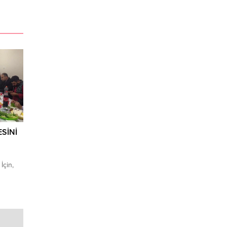
SİNİ
İçin,
ün akşam
tısında
n