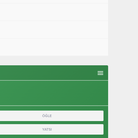
ÖĞLE
YATSI