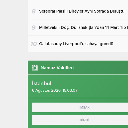
8
Serebral Palsili Bireyler Aynı Sofrada Buluştu
9
Milletvekili Doç. Dr. İshak Şan’dan 14 Mart Tıp
10
Galatasaray Liverpool’u sahaya gömdü
Namaz Vakitleri
İstanbul
6 Ağustos 2026, 15:03:08
İMSAK
İKİNDİ