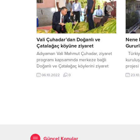
(38) banka önünde beklediği esnada
ilgili 
yanına yaklaşan kimliği belirsiz...
sorumlu
içerisi
projeni
Vali Çuhadar’dan Doğanlı ve
Nene 
Çatalağaç köyüne ziyaret
Gururl
Adıyaman Vali Mahmut Çuhadar, ziyaret
Türkiy
programı kapsamında merkeze bağlı
kuruluş
Doğanlı ve Çatalağaç köylerini ziyaret
projesi
etti. Gerçekleşen köy ziyaretlerinde Vali
Nene Ha
06.10.2022
0
23.10
Mahmut Çuhadar’a Vali Yardımcısı Bedir
Cumhuri
Deveci ve Çevre, Şehircilik ve İklim
81 ilde
Değişikliği İl Müdürü Kadir Kandemir eşlik
coşkusu
etti. Ziyaret ettiği köylerde vatandaşlar
projesi
tarafından karşılanan Vali Mahmut
hem Cum
Çuhadar, kendisini karşılayan
Öğrenci
vatandaşlarla tek...
uyum iç
Güncel Konular