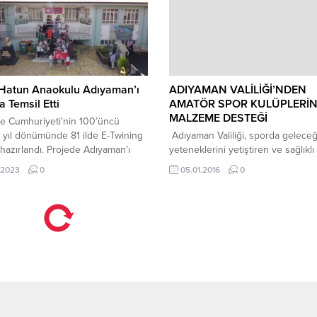
incelemelerde bulunup,
üyeleri kararın arkasında oldukları
lardan bilgi aldı. Kısa süre
belirttiler. Geçtiğimiz haftalarda b
nde teslim edilmesi beklenen
açıklaması yapan Kahta Dernekler
n büyük...
Federasyonu (KAHTA-FED), Kötü
Yönetimler “Kahta’nın Kaderi Olma
diyerek Kahta...
Hatun Anaokulu Adıyaman’ı
ADIYAMAN VALİLİĞİ’NDEN
a Temsil Etti
AMATÖR SPOR KULÜPLERİNE
MALZEME DESTEĞİ
e Cumhuriyeti’nin 100’üncü
 yıl dönümünde 81 ilde E-Twining
Adıyaman Valiliği, sporda geleceğ
 hazırlandı. Projede Adıyaman’ı
yeteneklerini yetiştiren ve sağlıklı 
tun Anaokulu temsil etti. Türkiye
genç neslin oluşmasında kilit göre
.2023
0
05.01.2016
0
yetinin kuruluşunun 100. Yılında
amatör spor kulüplerine destek o
 çocuklara 100. Yılın önemini ve
sürdürüyor. Adıyaman Valiliği İl 
nu Yaşayabilecekleri e-twining
İdaresi tarafından merkez ve ilçel
 hazırlandı. Çalışma sayesinde
birinci ve ikinci amatör kümede 
huriyetin 100 yıllık tarihi
eden 33 spor kulübüne malzeme
lere anlatıldı. Hem de birlikte
dağıtımı yapıldı. İl Özel İdaresinde
inde...
gerçekleştirilen malzeme dağıtım..