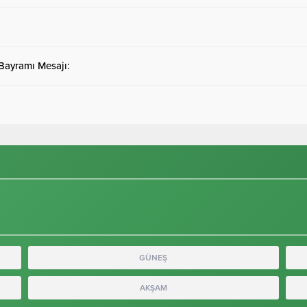
 Bayramı Mesajı:
GÜNEŞ
AKŞAM