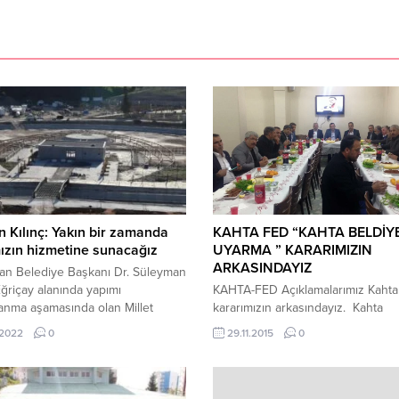
 Kılınç: Yakın bir zamanda
KAHTA FED “KAHTA BELDİYE
ızın hizmetine sunacağız
UYARMA ” KARARIMIZIN
ARKASINDAYIZ
an Belediye Başkanı Dr. Süleyman
 Eğriçay alanında yapımı
KAHTA-FED Açıklamalarımız Kahta 
anma aşamasında olan Millet
kararımızın arkasındayız. Kahta
’ndeki çalışmaları inceleyerek
Dernekler Federasyonu, ( FED)
.2022
0
29.11.2015
0
lardan bilgi aldı. Adıyaman
Federasyon olarak aldıkları Kahta
e Başkanı Dr. Süleyman Kılınç,
Belediyesi’ni uyarma kararının d
ncesi vaatleri arasında yer alan
düzenlediği haftalık olağan toplan
Bahçesi’nde gelinen son noktayla
gerekçelerini açıkladı. Federasyo