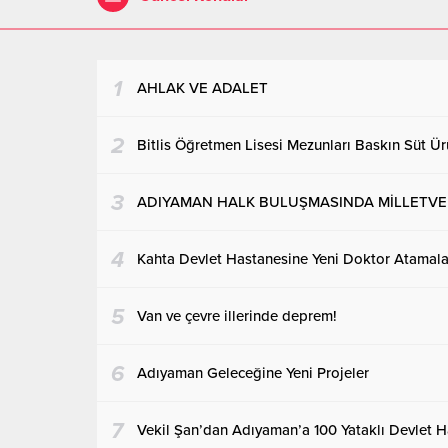
1
AHLAK VE ADALET
2
Bitlis Öğretmen Lisesi Mezunları Baskın Süt Ürü
3
ADIYAMAN HALK BULUŞMASINDA MİLLETVEKİ
4
Kahta Devlet Hastanesine Yeni Doktor Atamalar
5
Van ve çevre illerinde deprem!
6
Adıyaman Geleceğine Yeni Projeler
7
Vekil Şan’dan Adıyaman’a 100 Yataklı Devlet H