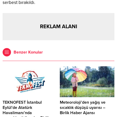
serbest bırakıldı.
REKLAM ALANI
Benzer Konular
TEKNOFEST İstanbul
Meteoroloji’den yağış ve
Eylül’de Atatürk
sıcaklık düşüşü uyarısı –
Havalimanı’nda
Birlik Haber Ajansı