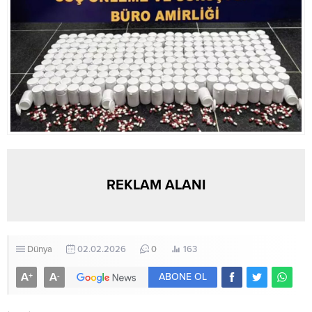
REKLAM ALANI
Dünya
02.02.2026
0
163
A
A
+
-
ABONE OL