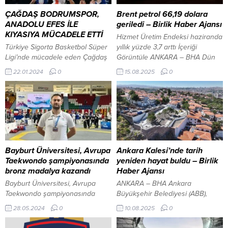
ÇAĞDAŞ BODRUMSPOR,
Brent petrol 66,19 dolara
ANADOLU EFES İLE
geriledi – Birlik Haber Ajansı
KIYASIYA MÜCADELE ETTİ
Hizmet Üretim Endeksi haziranda
Türkiye Sigorta Basketbol Süper
yıllık yüzde 3,7 arttı İçeriği
Ligi’nde mücadele eden Çağdaş
Görüntüle ANKARA – BHA Dün
Bodrum Spor ligde 17. Hafta maçı
66,55 dolara kadar çıkan Brent
22.01.2024
0
15.08.2025
0
kapsamında Anadolu Efes ile
petrol, günü 66,46 dolardan
İstanbul Deplasmanında
kapatmıştı. Piyasalarda gözler,
karşılaştı. MUĞLA-BHA Maça
bugün Alaska’da yapılacak ABD
Maça Dominic Jordan Artis, Can
Başkanı Donald Trump ile Rusya
Uğur Öğüt, Amar Alibegovic,
Devlet Başkanı Vladimir Putin
Jaron Tremel Johnson, Ahmet
görüşmesine çevrilmiş durumda.
Düveloğlu ilk beşi ile başlayan
Trump, görüşme öncesi yaptığı
Çağdaş Bodrum Spor, Anadolu
açıklamada hızlı bir barış...
Bayburt Üniversitesi, Avrupa
Ankara Kalesi’nde tarih
Efes ile oynadığı ilk periyodu...
Taekwondo şampiyonasında
yeniden hayat buldu – Birlik
bronz madalya kazandı
Haber Ajansı
Bayburt Üniversitesi, Avrupa
ANKARA – BHA Ankara
Taekwondo şampiyonasında
Büyükşehir Belediyesi (ABB),
bronz madalya kazandı Yaşar
Ankara Kalesi’nde 2020 yılında
28.05.2024
0
10.08.2025
0
Yıldız-Bayburt Oyunların son
başlattığı restorasyon çalışmaları
gününde 70 kg, 80 kg, 87 kg ve
kapsamında, İç Kale 1. ve 2. Etap