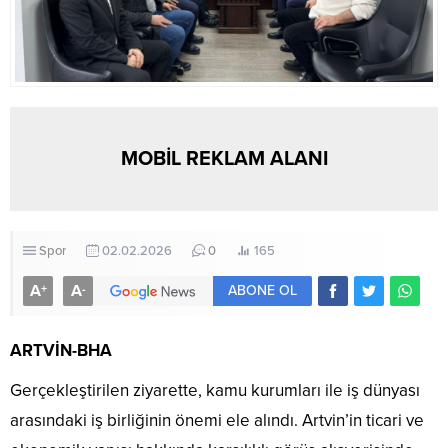
MOBİL REKLAM ALANI
Spor
02.02.2026
0
165
A
A
+
-
ABONE OL
ARTVİN-BHA
Gerçekleştirilen ziyarette, kamu kurumları ile iş dünyası
arasındaki iş birliğinin önemi ele alındı. Artvin’in ticari ve