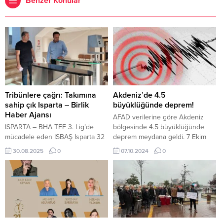
Benzer Konular
Tribünlere çağrı: Takımına
Akdeniz’de 4.5
sahip çık Isparta – Birlik
büyüklüğünde deprem!
Haber Ajansı
AFAD verilerine göre Akdeniz
ISPARTA – BHA TFF 3. Lig’de
bölgesinde 4.5 büyüklüğünde
mücadele eden ISBAŞ Isparta 32
deprem meydana geldi. 7 Ekim
Spor, hafta sonu Muş 1984 Spor’u
2024, 10:18 yayınlandı ANKARA-
30.08.2025
0
07.10.2024
0
konuk edecek. Karşılaşma
BHA AFAD verilerine göre saat
öncesinde Gençlik ve Spor İl
08.54 sularında meydana gelen
Müdürü Murat Çağrı Kaya, maç
depremin büyüklüğü 4.5 olarak
günü olası aksaklıkların önüne
ölçülürken derinliği 6.91 km olarak
geçmek amacıyla stadyumda
ölçüldü. Akdeniz’de 4.5
teknik ekibiyle birlikte
büyüklüğünde deprem!...
incelemelerde bulundu. Saha