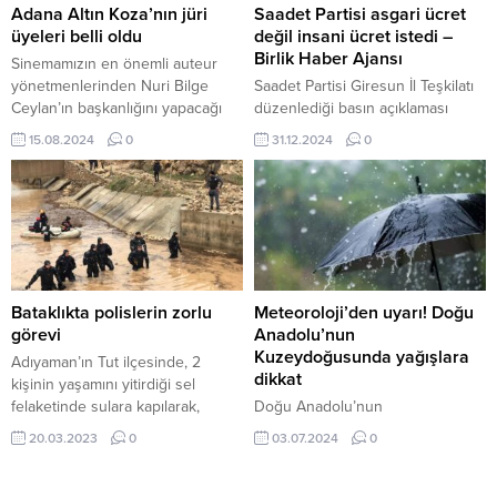
zemini, tribün düzeni, elektronik
Adana Altın Koza’nın jüri
Saadet Partisi asgari ücret
sistemler ve güvenlik...
üyeleri belli oldu
değil insani ücret istedi –
Birlik Haber Ajansı
Sinemamızın en önemli auteur
yönetmenlerinden Nuri Bilge
Saadet Partisi Giresun İl Teşkilatı
Ceylan’ın başkanlığını yapacağı
düzenlediği basın açıklaması
jüride; 1994’te Adana Altın Koza
asgari ücret değil insani ücret
15.08.2024
0
31.12.2024
0
Film Festivali’nde En İyi Erkek
istediğini açıkladı. İl Başkanı
Oyuncu seçildiği “Yalancı”, “Bir
Abdülkadir Bektaş tarafından
Kadının Anatomisi”, “Akrebin
yapılan açıklamada; “Türkiye’nin
Yolculuğu”, “Yengeç Sepeti” gibi
dört bir yanında milyonlarca
ödüllü filmler ve “Bir İstanbul
emekçinin sesi yankılanıyor:
Masalı”, “Hanımın Çiftliği” gibi
“Geçinemiyoruz! İnsanca bir
dizilerin oyuncusu-yönetmen
yaşam ve emeğimizin karşılığını
Mehmet Aslantuğ, “Şaşkın”,
alabileceğimiz bir düzen istiyoruz.
Bataklıkta polislerin zorlu
Meteoroloji’den uyarı! Doğu
“Plajda”, “Behzat Ç. Ankara
Bugün burada, halkımızı açlık
görevi
Anadolu’nun
Yanıyor”,...
sınırının da altına iten ve...
Kuzeydoğusunda yağışlara
Adıyaman’ın Tut ilçesinde, 2
dikkat
kişinin yaşamını yitirdiği sel
felaketinde sulara kapılarak,
Doğu Anadolu’nun
kaybolan 2 aylık hamile Fatma
Kuzeydoğusunda gök gürültülü
20.03.2023
0
03.07.2024
0
Tekdal ile 1,5 yaşındaki kızı
sağanak yağışlara karşı
Zeynep Zümra Tekdal’ı arama
Meteoroloji Genel Müdürlüğü
çalışmaları Adıyaman İl Emniyet
(MGM) uyarıda bulundu. 3