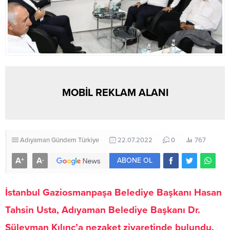
MOBİL REKLAM ALANI
Adıyaman
Gündem
Türkiye
22.07.2022
0
767
A
A
+
-
ABONE OL
İstanbul Gaziosmanpaşa Belediye Başkanı Hasan
Tahsin Usta, Adıyaman Belediye Başkanı Dr.
Süleyman Kılınç’a nezaket ziyaretinde bulundu.