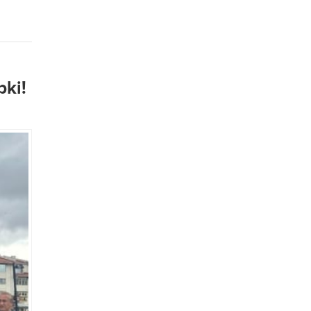
Aralık
BHA
meydana
yaşanan
pki!