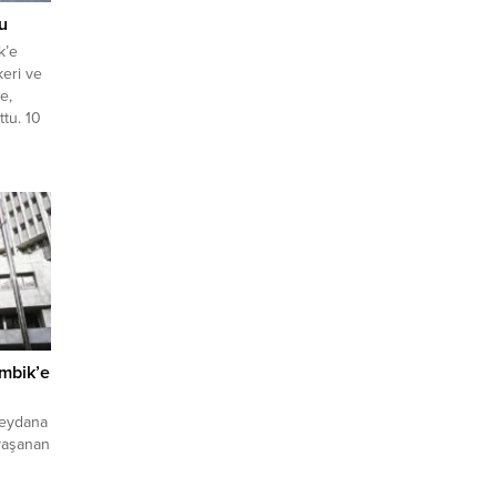
u
k’e
eri ve
e,
ttu. 10
t’ta
BHA
at
uriyet
ambik’e
meydana
yaşanan
mbik