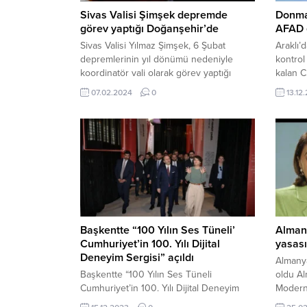
Sivas Valisi Şimşek depremde
Donma 
görev yaptığı Doğanşehir’de
AFAD e
Sivas Valisi Yılmaz Şimşek, 6 Şubat
Araklı’
depremlerinin yıl dönümü nedeniyle
kontro
koordinatör vali olarak görev yaptığı
kalan C
Malatya’nın Doğanşehir ilçesini ziyaret
ihbar 
07.02.2024
0
13.12
etti. Vali Şimşek, depremlerden etkilenen
Ekipleri
bölgelerde incelemelerde bulundu ve
16:27 y
vatandaşlarla bir araya geldi…. 7 Şubat
2 kişiy
2024, 16:54 yayınlandı Sivas Valisi Yılmaz
YILDIZ-
Şimşek, asrın felaketinin birinci yıl
yapılan
dönümünde koordinatör vali olarak
Sorkunl
görev...
mevkiin
Başkentte “100 Yılın Ses Tüneli’
Almany
Cumhuriyet’in 100. Yılı Dijital
yasası
Deneyim Sergisi” açıldı
Almanya
Başkentte “100 Yılın Ses Tüneli
oldu Al
Cumhuriyet’in 100. Yılı Dijital Deneyim
Moderni
Sergisi” açıldı “100 Yılın Ses Tüneli
Vatanda