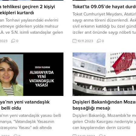
tehlikesi geçiren 2 kişiyi
Tokat’ta 09.05’de hayat durd
kipleri kurtardı
Tokat Cumhuriyet Meydanı, Atatür
dan Tonhavi yaylasındaki evlerini
saygı anma töreni düzenlendi. Ask
l etmeye giderken yolda mahsur
sivil erkanın katıldığı bu özel günd
.A. ve S.N. isimli vatandaşlar gelen
izciler anıt önünde saygı nöbeti tu
üzerine Jandarma ve AFAD
Kasım 2023, 10:23 yayınlandı Toka
.2023
0
10.11.2023
0
nce kurtarıldılar. 13 Aralık 2023,
09.05’de hayat durdu TOKAT – 
ayınlandı Donma tehlikesi geçiren
Tokat Cumhuriyet Meydanı’nda sa
i AFAD ekipleri kurtardı Yaşar
09.05’te hayat durdu. Tokat Cumh
Bayburt Bayburt Valiliğinden
Meydanı, askeri ve sivil yetkililerin
 açıklamada Bayburt Aydıntepe
katılımıyla anma...
u Köyü Tonhavi Yaylası
de...
a’nın yeni vatandaşlık
Dışişleri Bakanlığından Moz
 belli oldu
başsağlığı mesajı
’nın yeni vatandaşlık yasası belli
Dışişleri Bakanlığı, Mozambik’te 
manya, “Vatandaşlık Yasasının
gelen Chido Kasırgası nedeniyle 
zasyonu Yasası“ adı altında
can kayıplarından derin üzüntü
şlık Yasası hususunda önemli
duyulduğunu ifade ederek, Moza