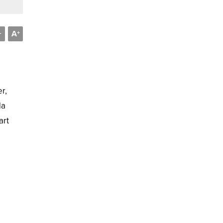
A
-
+
r,
da
art