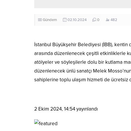
Gündem
02.10.2024
0
482
İstanbul Büyükşehir Belediyesi (İBB), kentin d
arasında düzenlenecek çeşitli etkinliklerle 
atölyeler ve söyleşilerle dolu bir kutlama m
düzenlenecek ünlü sanatçı Melek Mosso’nun ko
sahiplerine toplu ulaşım hizmeti de ücretsiz 
2 Ekim 2024, 14:54
yayınlandı