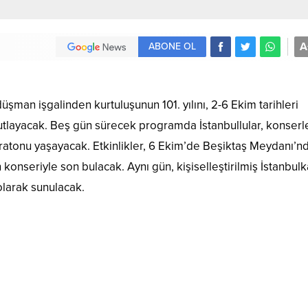
A
ABONE OL
üşman işgalinden kurtuluşunun 101. yılını, 2-6 Ekim tarihleri
kutlayacak. Beş gün sürecek programda İstanbullular, konserle
aratonu yaşayacak. Etkinlikler, 6 Ekim’de Beşiktaş Meydanı’n
nseriyle son bulacak. Aynı gün, kişiselleştirilmiş İstanbulk
olarak sunulacak.