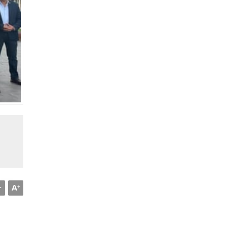
A
-
+