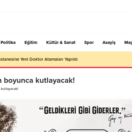
Politika
Eğitim
Kültür & Sanat
Spor
Asayiş
Mag
stanesine Yeni Doktor Atamaları Yapıldı
n boyunca kutlayacak!
 kutlayacak!