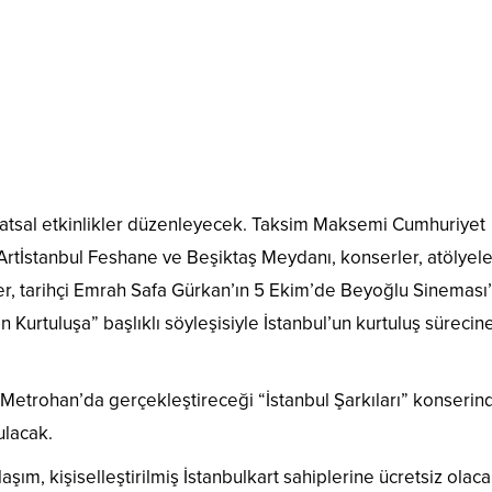
sanatsal etkinlikler düzenleyecek. Taksim Maksemi Cumhuriyet
Artİstanbul Feshane ve Beşiktaş Meydanı, konserler, atölyele
ler, tarihçi Emrah Safa Gürkan’ın 5 Ekim’de Beyoğlu Sineması
 Kurtuluşa” başlıklı söyleşisiyle İstanbul’un kurtuluş sürecin
 Metrohan’da gerçekleştireceği “İstanbul Şarkıları” konserin
ulacak.
ım, kişiselleştirilmiş İstanbulkart sahiplerine ücretsiz olaca