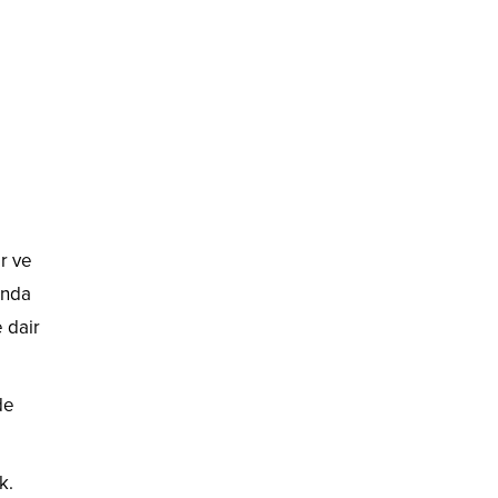
r ve
’nda
e dair
de
k.