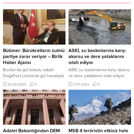
Bütüner: Bürokratların zulmü
ASKİ, su baskınlarına karşı
partiye zarar veriyor – Birlik
akarsu ve dere yataklarını
Haber Ajansı
ıslah ediyor
Burdur’da gül kokulu sabah:
ASKİ, su baskınlarına karşı akarsu
DoğaFest Lisinia’da gül hasadıyla
ve dere yataklarını ıslah ediyor
renklendi BURDUR-BHA
ANKARA – BHA ASKİ Genel
02.06.2025
0
27.11.2023
0
Burdur’un eski AK Parti İl Başkanı
Müdürlüğü, yağışlar sonrası
Avukat Ömer Bütüner, sosyal
meydana gelebilecek su
medya hesabından yaptığı
baskınlarının neden olabileceği
paylaşımda, bazı bürokratların
can kayıpları ve maddi zararları
vatandaşa yönelik tutumlarını
önlemek için Başkent genelinde
eleştirdi. Bütüner, bu
çalışmalarını sürdürüyor. Akarsu
davranışların partinin imajına zarar
ve dere yataklarının ıslah
verebileceğini ifade etti.
çalışmalarına devam eden ekipler,
Adalet Bakanlığından DEM
MSB 4 teröristin etkisiz hale