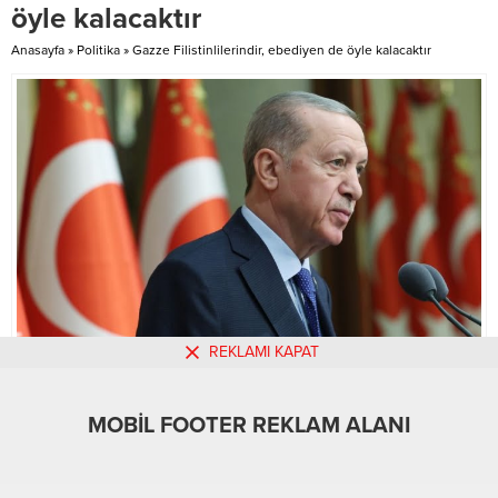
ticaret...
düzenlendiğini belirtti.
öyle kalacaktır
Şüphelilerden bazıları, İstanbul’da
Ş.K., Balıkesir’de F.Ö., Antalya’da
Anasayfa
»
Politika
»
Gazze Filistinlilerindir, ebediyen de öyle kalacaktır
cezaevinde bulunan Y.K.,
Tekirdağ’da E.Y.,...
REKLAMI KAPAT
MOBİL REKLAM ALANI
MOBİL FOOTER REKLAM ALANI