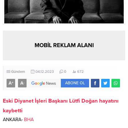
MOBİL REKLAM ALANI
Gündem
04.12.2023
0
672
A
A
+
-
ABONE OL
Eski Diyanet İşleri Başkanı Lütfi Doğan hayatını
kaybetti
ANKARA-
BHA