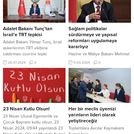
Adalet Bakanı Tunç’tan
Sağlam politikalar
İsrail’e TRT tepkisi
sürdürmeye ve yapısal
reformları uygulamaya
Adalet Bakanı Yılmaz Tunç, İsrail
kararlıyız
askerlerinin TRT ekibine
saldırması üzerine tepki
Hazine ve Maliye Bakanı Mehmet
göstererek, “TRT Haber ekibine
Şimşek, Fitch’in Türkiye’nin uzun
26.07.2024
0
11.03.2024
0
yapılan saldırıyı şiddetle
vadeli döviz borç notunu B’den
kınıyorum.” dedi. 26 Temmuz
B+’ya, görünümü ise nötrden
2024, 13:25 yayınlandı Adalet
pozitife yükseltmesi, Türkiye’nin
Bakanı Tunç’tan İsrail’e TRT
sağlam ekonomi politikalarının
tepkisi Adalet Bakanı Yılmaz Tunç,
gücünü yansıttığını duyurdu. 11
İsrail askerleri tarafından...
Mart 2024, 10:48 yayınlandı
Bakan Şimşek: Sağlam politikalar
sürdürmeye ve yapısal reformları
23 Nisan Kutlu Olsun!
Her bir meclis üyemizi
uygulamaya kararlıyız Hazine ve
yarınların lideri olarak
23 Nisan Ulusal Egemenlik ve
Maliye Bakanı Mehmet Şimşek
yetiştireceğiz
Çocuk Bayramı kutlu olsun. 23
sosyal medya...
Nisan 2024, 09:44 yayınlandı 23
Toplantılara Avcılar Kaymakamı