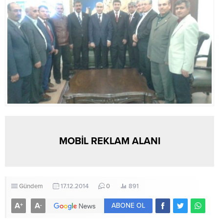
MOBİL REKLAM ALANI
Gündem
17.12.2014
0
891
A
A
+
-
ABONE OL