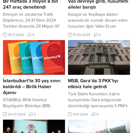
Bir Haftada 3 milyon 8 bin
Vali devreye girdi, husumetli
247 araç denetlendi
aileler barıştı
Emniyet ve Jandarma Trafik
Karaçöl ve Yeşilkaya aileleri
Ekiplerince, 24-31 Ekim 2024
arasında bir süredir devam eden
Tarihleri Arasında 29 Milyon 97
husumet, Iğdır Valisi Ercan
Bin 535 Emniyet Kemeri Denetimi
Turan’ın desteği, kanaat
05.11.2024
0
10.03.2024
0
Gerçekleştirildi 5 Kasım 2024,
önderlerinin girişimleriyle barışla
05:22 yayınlandı İçişleri Bakanı Ali
sona erdi…. 10 Mart 2024, 09:10
Yerlikaya’nın paylaştığı bilgilere
yayınlandı Vali devreye girdi,
göre, emniyet ve jandarma trafik
husumetli aileler barıştı IĞDIR-
ekiplerince 24-31 Ekim...
BHA Karaağaç Mahallesi’nde
düzenlenen barış töreninde,
Kur’an-ı Kerim okunması ve dua
edilmesinin ardından aileler, barışı
İstanbulkart’ta 30 yaş sınırı
MSB, Gara’da 3 PKK’lıyı
kabul ettiklerini belirterek...
kaldırıldı – Birlik Haber
etkisiz hale getirdi
Ajansı
Türk Silahlı Kuvvetleri, Irak’ın
İSTANBUL-BHA İstanbul
kuzeyindeki Gara bölgesinde
Büyükşehir Belediye (İBB)
düzenlediği operasyonla 3 PKK’lı
Meclisi’nin, 30 yaşından gün alan
teröristi etkisiz hale getirdi.
30.07.2025
0
10.11.2024
0
öğrencilere uygulanan
Terörle mücadele sürüyor. 10
İstanbulkart indirim oranını yüzde
Kasım 2024, 15:32 yayınlandı
10’a düşürme kararı, İstanbul 2.
ANKARA- BHA Milli Savunma