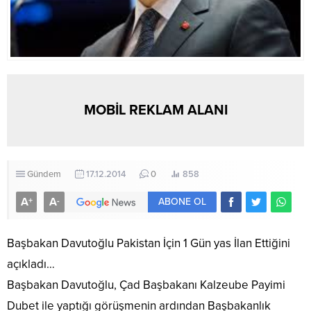
MOBİL REKLAM ALANI
Gündem
17.12.2014
0
858
A
A
+
-
ABONE OL
Başbakan Davutoğlu Pakistan İçin 1 Gün yas İlan Ettiğini
açıkladı…
Başbakan Davutoğlu, Çad Başbakanı Kalzeube Payimi
Dubet ile yaptığı görüşmenin ardından Başbakanlık