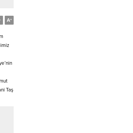
A
-
+
im
ğimiz
ye’nin
hmut
ni Taş