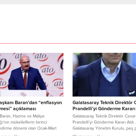
aşkanı Baran’dan “enflasyon
Galatasaray Teknik Direktör
mesi” açıklaması
Prandelli’yi Gönderme Kararı
Baran, Hazine ve Maliye
Galatasaray Teknik Direktör Cesa
ı’nın mükelleflerin birinci
Prandelli’yi Gönderme Kararı Aldı
endirme dönemi olan Ocak-Mart
Galatasaray Yönetim Kurulu, peş 
 enflasyon düzeltmesi
gelen Trabzonspor ve Anderlecht