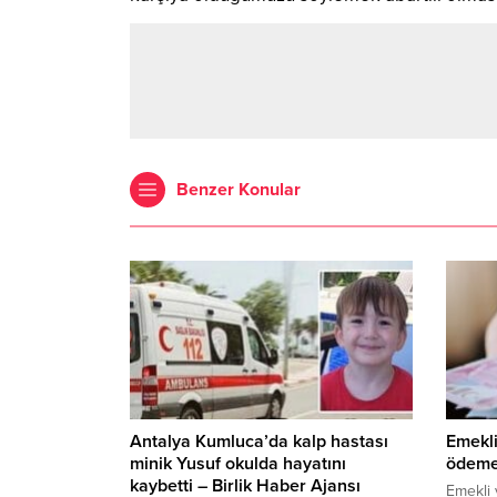
Benzer Konular
Antalya Kumluca’da kalp hastası
Emekli
minik Yusuf okulda hayatını
ödeme
kaybetti – Birlik Haber Ajansı
Emekli 