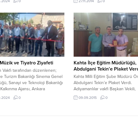
5.2024
0
27.11.2014
0
ları kararına ilişkin sosyal medya
yenilgileri sonrası teknik direktör
üzerinden bir açıklama yaptı. 2
Prandelli ile yolları ayırma kararı al
024, 11:38 yayınlandı x ATO
Karar bu akşam açıklanması bekle
 Baran’dan “enflasyon
3-0’lık Trabzonspor yenilgisinin a
esi” açıklaması 30...
Anderlecht’e karşı da kötü bir futb
sahadan mağlup ayrılarak Şampiyo
Ligine veda...
Müzik ve Tiyatro Ziyafeti
Kahta İlçe Eğitim Müdürlüğü,
Abdulgani Tekin’e Plaket Ver
 Vakfı tarafından düzenlenen;
ve Turizm Bakanlığı Sinema Genel
Kahta Milli Eğitim Şube Müdürü Ön
ğü, Sanayi ve Teknoloji Bakanlığı
Abdulgani Tekin’e Plaket Verdi.
Kalkınma Ajansı, Ankara
Adiyamanlılar vakfi Başkan Vekili,
hir Belediyesi (ABB), Polatlı
Gölgeliler Derneği Başkanı Abdül
9.2024
0
09.09.2015
0
esi ve Ankara Kent Konseyi (AKK)
Tekin’e plaket Verildi. İlce milli eği
eriyle hayata geçirilen Gordion
şube müdürü İsmail Öner Kahta
lm Festivali sürüyor. Türkiye
eğitimine verdiği desteklerden do
Yolu Festivali kapsamında Gordion
Tekin’e tesekkür etti. Abdülgani T
enti’ni barındıran Yassıhöyük
Kahtalı diğer isadamlarimizin ilçe
si Midas Tümülüsü park alanında
daha fazla katkı ve yardım yapmas