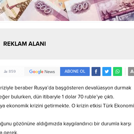
REKLAM ALANI
A
ABONE OL
859
 kriziyle beraber Rusya’da başgösteren devalüasyon durmak
ğer bulurken, dün itibaryle 1 dolar 70 ruble’ye çıktı.
ya ekonomik krizini getirmekte. O krizin etkisi Türk Ekonom
uğunu gözönüne aldığımızda kaygılandırıcı bir durumla karşı
a gerek.