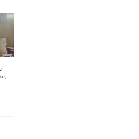
 Cesare
dı.
niyor…
rdından
olla
nlar
di
er,
gani
tim
layı sn.
ekin’de
mize
ını