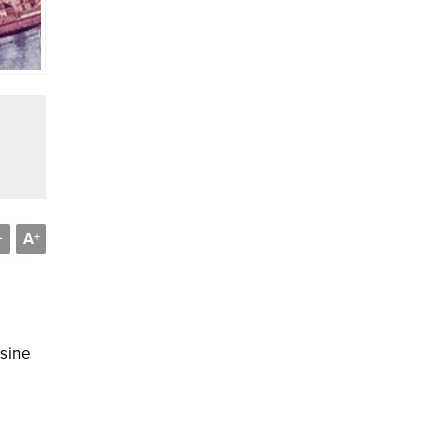
A
-
+
isine