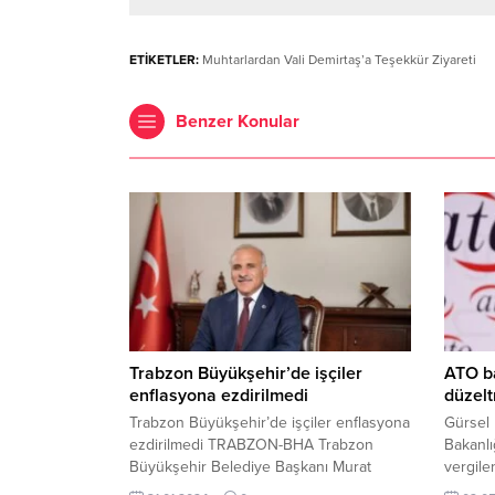
ETİKETLER:
Muhtarlardan Vali Demirtaş’a Teşekkür Ziyareti
Benzer Konular
Trabzon Büyükşehir’de işçiler
ATO b
enflasyona ezdirilmedi
düzelt
Trabzon Büyükşehir’de işçiler enflasyona
Gürsel 
ezdirilmedi TRABZON-BHA Trabzon
Bakanlığ
Büyükşehir Belediye Başkanı Murat
vergil
Zorluoğlu, görev süresi boyunca
2024’te