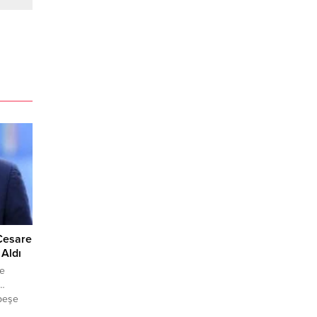
 Cesare
 Aldı
re
 …
peşe