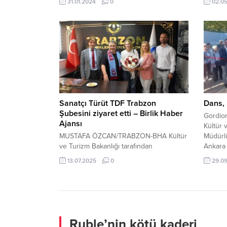
31.01.2024
0
02.0
personelinin maaş zammı ve sosyal
yapmama
haklardan en üst düzeyde faydalanmaları
hesabı 
için tüm imkânlarını seferber ediyor. 5
Mayıs 2
yıldır çalışanın yanında bir tutum
başkanı
sergileyen Başkan Zorluoğlu, Hizmet İş
düzeltm
Sendikası ile imzalanan Toplu İş
Sözleşmesi kapsamında Trabel,
Turkuaz,...
Sanatçı Türüt TDF Trabzon
Dans, 
Şubesini ziyaret etti – Birlik Haber
Gordion
Ajansı
Kültür 
MUSTAFA ÖZCAN/TRABZON-BHA Kültür
Müdürlü
ve Turizm Bakanlığı tarafından
Ankara 
düzenlenen Kültür Yolu Festivali’nde
Büyükşe
13.07.2025
0
29.0
sahne alacak olan İsmail Türüt, konser
Belediy
öncesi önce baba ocağı Rize’ye ve
destekl
ardından Trabzon’a gelerek çeşitli resmi
Arkeofi
ziyaretler gerçekleştirdi. Karadeniz
Kültür 
müziğinin usta ismi Türüt, Trabzon İl
Antik K
Emniyet Müdürü Murat Esertürk ve DSİ
Mahalle
Ruble’nin kötü kaderi