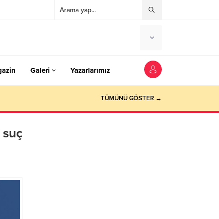
azin
Galeri
Yazarlarımız
TÜMÜNÜ GÖSTER →
 suç