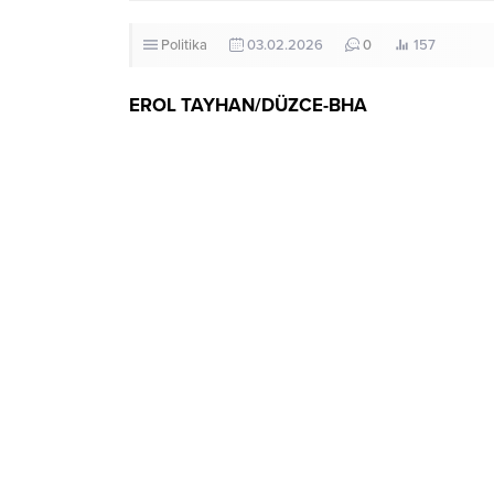
Politika
03.02.2026
0
157
EROL TAYHAN/DÜZCE-BHA
Ticaret Bakanı Bolat, Düzce’de ilk müjdeyi es
İçeriği Görüntüle
Düzce Valisi Mehmet Makas, göreve başladığ
Vali Makas bu defa İslam Alemi’nin kutladığ
Büyük Cami’de cami cemaatiyle bir araya gel
Makas, namaz öncesi İl Müftüsü Osman Ayd
getirilen duaya eşlik etti.