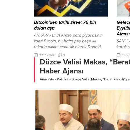
faaliyetlere değinen Şahin, ‘’Kıymetli
emekli 
Çalışma Arkadaşlarım;...
Beşikd
dünyaya
Bitcoin’den tarihi zirve: 76 bin
Gelece
doları aştı
Eyyübi
Ajansı
ANKARA- BHA Kripto para piyasasının
lideri Bitcoin, bu hafta peş peşe iki
ŞANLIU
rekorla dikkat çekti. İlk olarak Donald
kuralsı
Trump’ın ABD başkanlık seçimlerinde
Eyyübi
08.11.2024
0
16.08
öne geçmesiyle tarihi bir yükseliş
Süleyma
Düzce Valisi Makas, “Berat
yaşayan Bitcoin, ardından ABD Merkez
ederek 
Haber Ajansı
Bankası Fed’in politika faizini 25 baz
Belediy
puan indirmesiyle rekor seviyeye ulaştı.
Abdülazi
Anasayfa
»
Politika
»
Düzce Valisi Makas, “Berat Kandili” pr
Trump’ın başkanlık yarışındaki kripto
ziyaret
dostu tutumu ve...
çocukla
heyecan
öğrenci
ortaya..