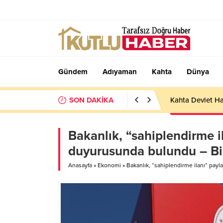
Gündem
Adıyaman
Kahta
Dünya
SON DAKİKA
Kahta Devlet Ha
Bakanlık, “sahiplendirme 
duyurusunda bulundu – Bir
Anasayfa
»
Ekonomi
»
Bakanlık, “sahiplendirme ilanı” pay