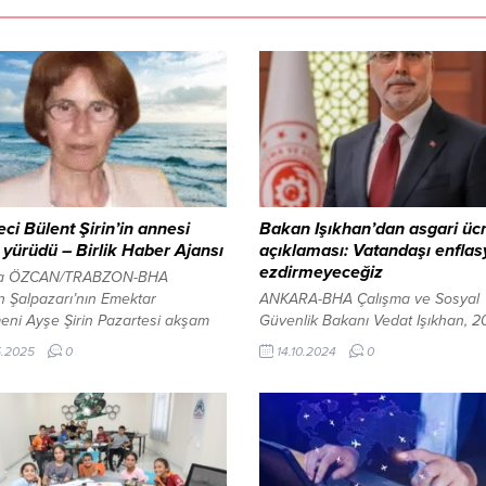
ci Bülent Şirin’in annesi
Bakan Işıkhan’dan asgari üc
yürüdü – Birlik Haber Ajansı
açıklaması: Vatandaşı enfla
ezdirmeyeceğiz
fa ÖZCAN/TRABZON-BHA
 Şalpazarı’nın Emektar
ANKARA-BHA Çalışma ve Sosyal
eni Ayşe Şirin Pazartesi akşam
Güvenlik Bakanı Vedat Işıkhan, 20
inde geçirdiği ani rahatsızlık
asgari ücretine ilişkin açıklamala
5.2025
0
14.10.2024
0
aldırıldığı Sağlık Bilimleri
bulundu. Bakan Işıkhan, asgari üc
sitesi Sultan Abdülhamid Han
enflasyona karşı korunacağına v
ve Araştırma Hastanesi’nde bütün
yaparak, geçen yıl izlenen politik
lelere rağmen kurtarılamayarak
yıl da devam edeceğini belirtti.
nda vefat etti. Merhume Emekli
“Enflasyona ezdirmeyecek ve
enin Öz Geçmişi; Merhume
vatandaşın satın alma gücünü