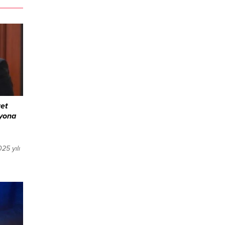
ret
syona
25 yılı
rda
retin
urgu
anın bu