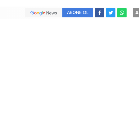
A
ABONE OL
naflar için verdi
ı andan itibaren her an halkın arasında olmaya özen göste
ı mübarek gecelerden biri olan Berat Kandili
’ni Düzce Merk
erek vatandaşyların birebir kandilini kutladı.Düzce valisi
M
ın
’ın mübarek gecenin mahiyeti ile ilgili hitabını dinledikten 