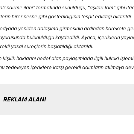
hiplendirme ilanı” formatında sunulduğu, “aşıları tam” gibi ifa
lerin birer nesne gibi gösterildiğinin tespit edildiği bildirildi.
medyada yeniden dolaşıma girmesinin ardından harekete geç
 duyurusunda bulunulduğu kaydedildi. Ayrıca, içeriklerin yayı
ekli yasal süreçlerin başlatıldığı aktarıldı.
n kişilik haklarını hedef alan paylaşımlarla ilgili hukuki işleml
nu zedeleyen içeriklere karşı gerekli adımların atılmaya d
REKLAM ALANI