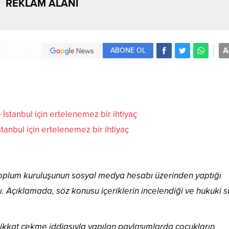
REKLAM ALANI
A
ABONE OL
anbul için ertelenemez bir ihtiyaç
l toplum kuruluşunun sosyal medya hesabı üzerinden yaptığı
ı. Açıklamada, söz konusu içeriklerin incelendiği ve hukuki s
ikkat çekme iddiasıyla yapılan paylaşımlarda çocukların,