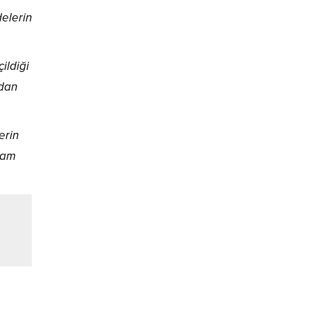
delerin
ildiği
ndan
erin
evam