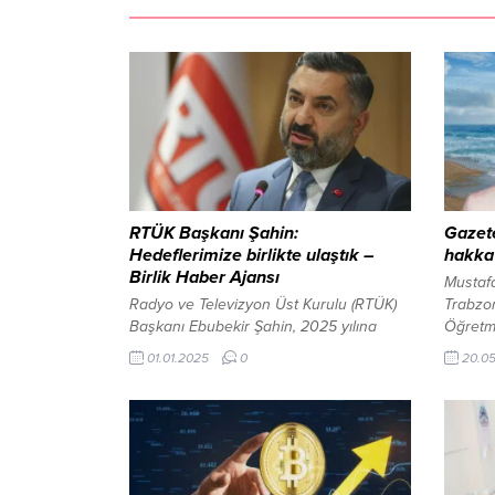
RTÜK Başkanı Şahin:
Gazete
Hedeflerimize birlikte ulaştık –
hakka 
Birlik Haber Ajansı
Musta
Radyo ve Televizyon Üst Kurulu (RTÜK)
Trabzon
Başkanı Ebubekir Şahin, 2025 yılına
Öğretm
girerken üst kurul çalışanlarına yönelik
saatler
01.01.2025
0
20.0
bir mesaj yayımladı. Şahin, geride
sonucu k
bırakılan 2024 yılı boyunca
Üniver
gerçekleştirilen çalışmaların önemine
Eğitim 
değinerek, ekip ruhuyla hayata geçirilen
müdaha
projelerin altını çizdi. Mesajında, hem
79 yaşı
yurt içindeki hem de yurt dışındaki
Öğretm