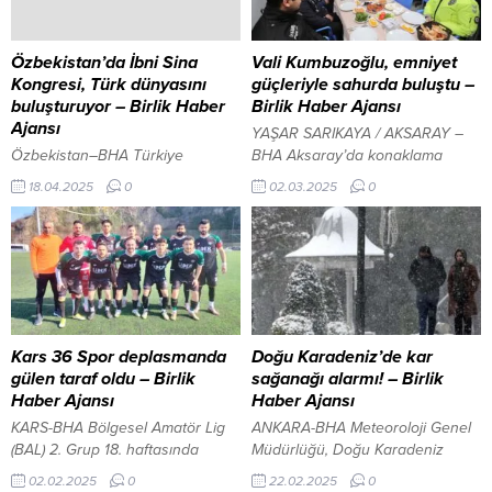
Özbekistan’da İbni Sina
Vali Kumbuzoğlu, emniyet
Kongresi, Türk dünyasını
güçleriyle sahurda buluştu –
buluşturuyor – Birlik Haber
Birlik Haber Ajansı
Ajansı
YAŞAR SARIKAYA / AKSARAY –
Özbekistan–BHA Türkiye
BHA Aksaray’da konaklama
Cumhuriyeti ile Türk Dünyasının
işletmelerine kapsamlı denetim
18.04.2025
0
02.03.2025
0
farklı coğrafyalarındaki devlet ve
Vali Mehmet Ali Kumbuzoğlu,
toplumlar arasında bilimsel ve
Aksaray-Adana karayolunda
sosyal iş birliklerini güçlendirmek
bulunan uygulama merkezini
amacıyla önemli bir
ziyaret ederek merkezde görevli
organizasyona imza atılıyor.
emniyet güçleriyle sahur yaptı. İl
Yüksek İhtisas Üniversitesi,
Emniyet Müdürü Bekir Demir’in
Özbekistan’ın Fergana Halk
de katıldığı programda, Vali
Sağlığı Tıp Enstitüsü ve UBS
Kumbuzoğlu emniyet
Kars 36 Spor deplasmanda
Doğu Karadeniz’de kar
Derneği iş birliğinde; TİKA (Türk
mensuplarının fedakârgörev
gülen taraf oldu – Birlik
sağanağı alarmı! – Birlik
İşbirliği ve Kalkınma Ajansı)
anlayışına vurgu yaparak
Haber Ajansı
Haber Ajansı
desteğiyle, 17-20 Nisan tarihleri
teşekkürlerini iletti. Emniyet
KARS-BHA Bölgesel Amatör Lig
ANKARA-BHA Meteoroloji Genel
arasında Özbekistan’ın...
teşkilatının 24 saat esasına
(BAL) 2. Grup 18. haftasında
Müdürlüğü, Doğu Karadeniz
göre vatandaşların huzurunu,...
mücadele eden Kars 36 Spor,
Bölgesi’nde yarın sabah
02.02.2025
0
22.02.2025
0