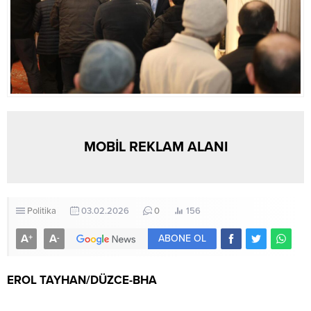
MOBİL REKLAM ALANI
Politika
03.02.2026
0
156
A
A
+
-
ABONE OL
EROL TAYHAN/DÜZCE-BHA