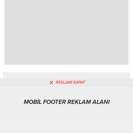
alanlarıyla ilgili sunumlar yaparak
projelerin mevcut durumu
hakkında...
REKLAMI KAPAT
REKLAM ALANI
MOBİL FOOTER REKLAM ALANI
Asayiş
03.02.2026
0
157
A
A
+
-
ABONE OL