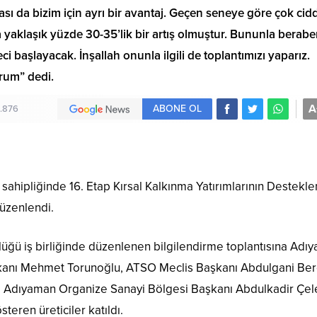
da bizim için ayrı bir avantaj. Geçen seneye göre çok cidd
 yaklaşık yüzde 30-35’lik bir artış olmuştur. Bununla berabe
 başlayacak. İnşallah onunla ilgili de toplantımızı yaparız.
orum” dedi.
A
ABONE OL
.876
sahipliğinde 16. Etap Kırsal Kalkınma Yatırımlarının Destekl
düzenlendi.
ğü iş birliğinde düzenlenen bilgilendirme toplantısına Adı
şkanı Mehmet Torunoğlu, ATSO Meclis Başkanı Abdulgani Ber
, Adıyaman Organize Sanayi Bölgesi Başkanı Abdulkadir Çel
teren üreticiler katıldı.