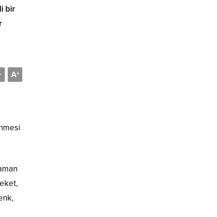
i bir
r
A
-
+
enmesi
yaman
eket,
enk,