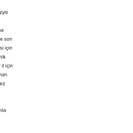
yılı
ma
le son
i için
mik
il için
aman
kez
n
mla