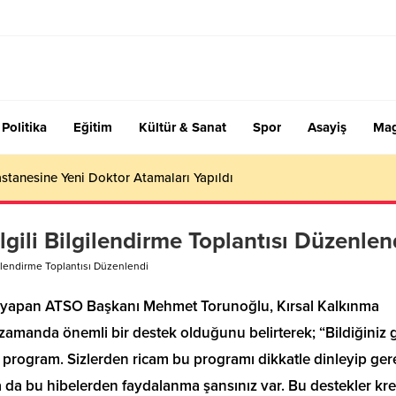
Politika
Eğitim
Kültür & Sanat
Spor
Asayiş
Mag
stanesine Yeni Doktor Atamaları Yapıldı
lgili Bilgilendirme Toplantısı Düzenlen
gilendirme Toplantısı Düzenlendi
ını yapan ATSO Başkanı Mehmet Torunoğlu, Kırsal Kalkınma
zamanda önemli bir destek olduğunu belirterek; “Bildiğiniz g
r program. Sizlerden ricam bu programı dikkatle dinleyip gere
ta da bu hibelerden faydalanma şansınız var. Bu destekler kr