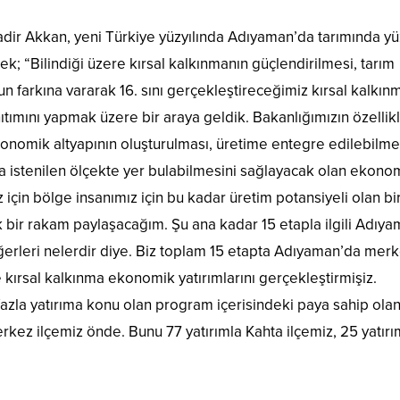
r Akkan, yeni Türkiye yüzyılında Adıyaman’da tarımında yüz
ek; “Bilindiği üzere kırsal kalkınmanın güçlendirilmesi, tarım
n farkına vararak 16. sını gerçekleştireceğimiz kırsal kalkın
ıtımını yapmak üzere bir araya geldik. Bakanlığımızın özellik
onomik altyapının oluşturulması, üretime entegre edilebilmes
rda istenilen ölçekte yer bulabilmesini sağlayacak olan ekono
için bölge insanımız için bu kadar üretim potansiyeli olan bir 
 bir rakam paylaşacağım. Şu ana kadar 15 etapla ilgili Adıy
değerleri nelerdir diye. Biz toplam 15 etapta Adıyaman’da mer
kırsal kalkınma ekonomik yatırımlarını gerçekleştirmişiz.
fazla yatırıma konu olan program içerisindeki paya sahip ola
rkez ilçemiz önde. Bunu 77 yatırımla Kahta ilçemiz, 25 yatırı