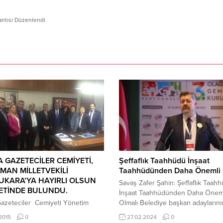
lantısı Düzenlendi
 GAZETECİLER CEMİYETİ,
Şeffaflık Taahhüdü İnşaat
MAN MİLLETVEKİLİ
Taahhüdünden Daha Önemli 
KARA’YA HAYIRLI OLSUN
Savaş Zafer Şahin: Şeffaflık Taah
ETİNDE BULUNDU.
İnşaat Taahhüdünden Daha Önem
Gazeteciler Cemiyeti Yönetim
Olmalı Belediye başkan adaylarını
Üyeleri, AK Parti Adıyaman
imzalaması için hazırlanmış olan v
.2015
0
27.02.2024
0
ekili ve Adalet Komisyonu Üyesi
alanında uzman akademisyenlerin