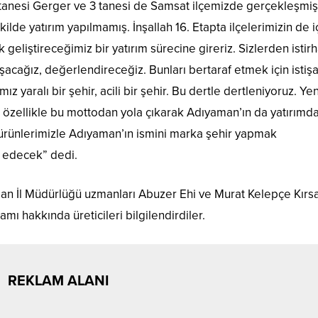
10 tanesi Gerger ve 3 tanesi de Samsat ilçemizde gerçekleşmiş
ilde yatırım yapılmamış. İnşallah 16. Etapta ilçelerimizin de 
 geliştireceğimiz bir yatırım sürecine gireriz. Sizlerden isti
uşacağız, değerlendireceğiz. Bunları bertaraf etmek için istiş
 yaralı bir şehir, acili bir şehir. Bu dertle dertleniyoruz. Yen
ve özellikle bu mottodan yola çıkarak Adıyaman’ın da yatırımd
n ürünlerimizle Adıyaman’ın ismini marka şehir yapmak
 edecek” dedi.
an İl Müdürlüğü uzmanları Abuzer Ehi ve Murat Kelepçe Kırsa
ı hakkında üreticileri bilgilendirdiler.
REKLAM ALANI