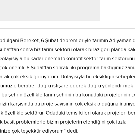
dulgani Bereket, 6 Şubat depremleriyle tarımın Adıyaman’d
Şubat’tan sonra biz tarım sektörü olarak biraz geri planda kal
olayısıyla bu kadar önemli lokomotif sektör tarım sektörün
 çok önemli. 6 Şubat’tan sonraki iki programa baktığımız za
arak çok eksik görüyorum. Dolayısıyla bu eksikliğin sebepler
dürümüzle beraber doğru istişare ederek doğru yönlendirmek
u şehrin özellikle tarım şehrinin bu konudaki projelerinin ç
izin karşısında bu proje sayısının çok eksik olduğuna inanıy
k özellikle sektörün Odadaki temsilcileri olarak projeleri be
basit problemlerle bizim projelerin elendiğini çok fazla
pinize çok teşekkür ediyorum” dedi.