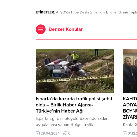
ETİKETLER:
ATSO’da Hibe Desteği ile İlgili Bilgilendirme Top
Benzer Konular
Isparta’da kazada trafik polisi şehit
KAHTA
oldu – Birlik Haber Ajansı-
ADIYA
Türkiye’nin Haber Ağı
BOYNU
ZİYAR
Isparta-Eğirdirr otoyolu üzerinde radar
uygulaması yapan Bölge Trafik
Kahta 
Müdürlüğü’nde görevli polis memuru
Kurulu 
29.04.2024
0
31.12
Yonuz Turan’a Eğirdir Dağ Komando
Milletv