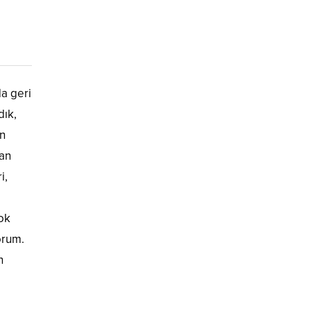
a geri
dık,
ün
man
i,
ok
orum.
n