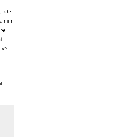
.
içinde
rhamım
are
i
a ve
l