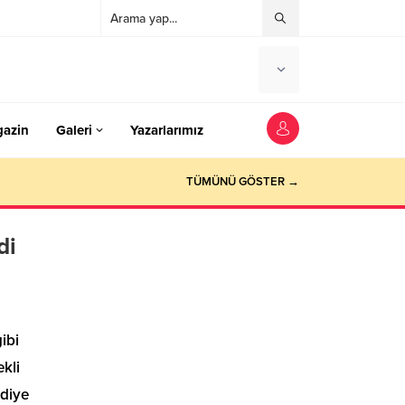
azin
Galeri
Yazarlarımız
TÜMÜNÜ GÖSTER →
di
ibi
kli
ediye