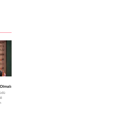
Olmalı
hüdü
li
n
e
 de