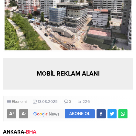
MOBİL REKLAM ALANI
Ekonomi
13.08.2025
0
226
A
A
+
-
ABONE OL
ANKARA-
BHA