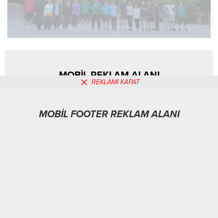
MOBİL REKLAM ALANI
REKLAMI KAPAT
MOBİL FOOTER REKLAM ALANI
Gündem
13.08.2025
0
234
A
A
+
-
ABONE OL
KOCAELİ-
BHA
Cumartesi koşuları Ormanya’da doğayla iç içe
başladı