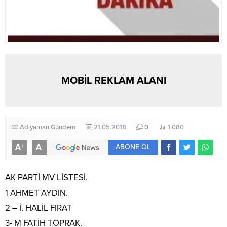
MOBİL REKLAM ALANI
Adıyaman
Gündem
21.05.2018
0
1.080
A
A
+
-
ABONE OL
AK PARTİ MV LİSTESİ.
1 AHMET AYDIN.
2 – İ. HALİL FIRAT
3- M FATİH TOPRAK.