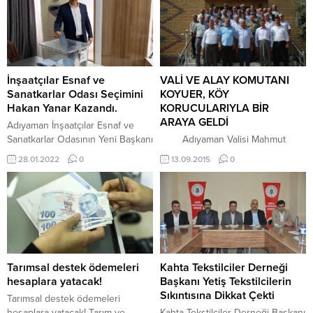
İnşaatçılar Esnaf ve
VALİ VE ALAY KOMUTANI
Sanatkarlar Odası Seçimini
KOYUER, KÖY
Hakan Yanar Kazandı.
KORUCULARIYLA BİR
ARAYA GELDİ
Adıyaman İnşaatçılar Esnaf ve
Sanatkarlar Odasının Yeni Başkanı
Adıyaman Valisi Mahmut
Hakan Yanar oldu. Adıyaman
Demirtaş ve İl Jandarma Komutanı
28.01.2022
0
13.09.2015
0
İnşaatçılar Esnaf ve Sanatkarlar
Albay İbrahim Koyuer, kırsal
Odası Başkanlığı seçimleri bugün
alanda terörle mücadele ile asayiş
yapıldı. İki liste ile girilen
ve güvenliğin sağlanmasında
seçimlerde Başkan Adayı Hakan
bugüne kadar güvenlik güçleriyle
Yanar oda başkanlığına seçildi.
omuz omuza vererek çok önemli
Adıyaman Esnaf ve Sanatkarlar
görevlerde bulunan il ve ilçelerde
Odalar Birliği toplantı salonu’nda
görev yapan korucu başlarıyla bir
düzenlenen olağan genel
araya geldi. Askeri Gazinoda
Tarımsal destek ödemeleri
Kahta Tekstilciler Derneği
kongresine esnaflar yoğun ilgi
korucu başlarıyla istişare...
hesaplara yatacak!
Başkanı Yetiş Tekstilcilerin
gösterdi. 357...
Sıkıntısına Dikkat Çekti
Tarımsal destek ödemeleri
hesaplara yatacak! Tarım ve
Kahta Tekstilciler Derneği Başkanı