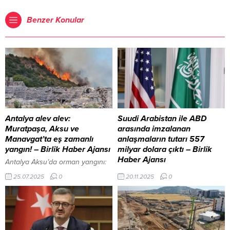
Benzer Konular
Antalya alev alev:
Suudi Arabistan ile ABD
Muratpaşa, Aksu ve
arasında imzalanan
Manavgat’ta eş zamanlı
anlaşmaların tutarı 557
yangın! – Birlik Haber Ajansı
milyar dolara çıktı – Birlik
Haber Ajansı
Antalya Aksu’da orman yangını:
Müdahale sürüyor İçeriği
ANKARA – BHA Trump 2026
25.07.2025
0
20.11.2025
0
Görüntüle ANTALYA-BHA Antalya
Dünya Kupası “FIFA PASS”
bu sabaha orman yangınlarıyla
uygulamasını duyurdu İçeriği
uyandı. Muratpaşa, Aksu ve
Görüntüle Bakan el-Falih, “Suudi
Manavgat ilçelerinde aynı anda
Arabistan ve ABD arasındaki
çıkan üç ayrı yangın, kısa sürede
ortaklığı güçlendirmek için farklı