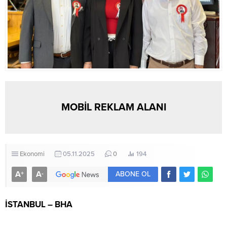
MOBİL REKLAM ALANI
Ekonomi
05.11.2025
0
194
A
A
+
-
ABONE OL
İSTANBUL – BHA