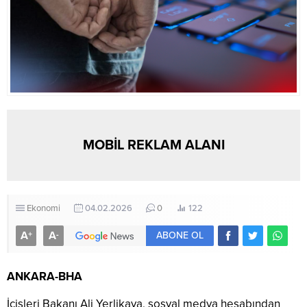
MOBİL REKLAM ALANI
Ekonomi
04.02.2026
0
122
A
A
+
-
ABONE OL
ANKARA-BHA
İçişleri Bakanı Ali Yerlikaya, sosyal medya hesabından