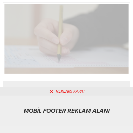
temsilcisi 49. Dakikada D. Popa...
Yüksekokulu Müdürü olarak
göreve başladı. Yeni görevine 30
Haziran 2025 tarihi itibarıyla
atanan Doç. Dr....
REKLAMI KAPAT
MOBİL REKLAM ALANI
MOBİL FOOTER REKLAM ALANI
Spor
03.02.2026
0
146