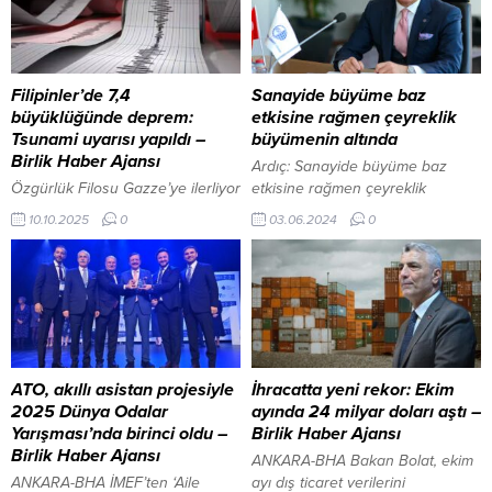
Filipinler’de 7,4
Sanayide büyüme baz
büyüklüğünde deprem:
etkisine rağmen çeyreklik
Tsunami uyarısı yapıldı –
büyümenin altında
Birlik Haber Ajansı
Ardıç: Sanayide büyüme baz
Özgürlük Filosu Gazze’ye ilerliyor
etkisine rağmen çeyreklik
İçeriği Görüntüle ANKARA – BHA
büyümenin altında Ankara-BHA
10.10.2025
0
03.06.2024
0
Depremin ardından bölge için
Ankara Sanayi Odası (ASO)
tsunami uyarısı yapıldı. Yetkililer,
Başkanı Seyit Ardıç, “Sıkılaştırıcı
dalgaların depremin merkez
politika uygulamalarının
üssüne yaklaşık 300 kilometre
ekonomik aktivite üzerindeki
uzaklıktaki kıyılarda
etkisi ilk çeyrekte henüz tam
hissedilebileceğini açıkladı.
olarak gözlemlenmedi. Yılın ikinci
Filipinler Sismoloji Ajansı, özellikle
çeyreğinden sonra iç talep ve
ülkenin orta ve güney
üretimdeki azalış ile büyümede
ATO, akıllı asistan projesiyle
İhracatta yeni rekor: Ekim
kesimlerinde yaşayan kıyı halkına
yavaşlama ortaya çıkaracaktır.
2025 Dünya Odalar
ayında 24 milyar doları aştı –
yüksek kesimlere çıkmaları
Bunun enflasyonun düşmesine
Yarışması’nda birinci oldu –
Birlik Haber Ajansı
çağrısında bulundu.
katkı sağlayıp sağlamayacağı...
Birlik Haber Ajansı
ANKARA-BHA Bakan Bolat, ekim
Vatandaşlara artçı sarsıntılara
ANKARA-BHA İMEF’ten ‘Aile
ayı dış ticaret verilerini