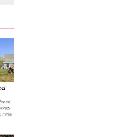
nci
nlenen
erkezi
 minik
 2024,
 boyunda
h Harun