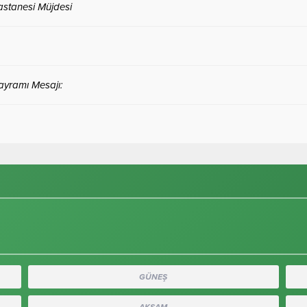
REKLAM ALANI
A
ABONE OL