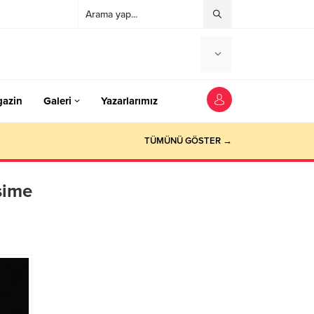
azin
Galeri
Yazarlarımız
TÜMÜNÜ GÖSTER →
işime