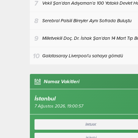
Dünya
03.02.2026
0
ANKARA-BHA