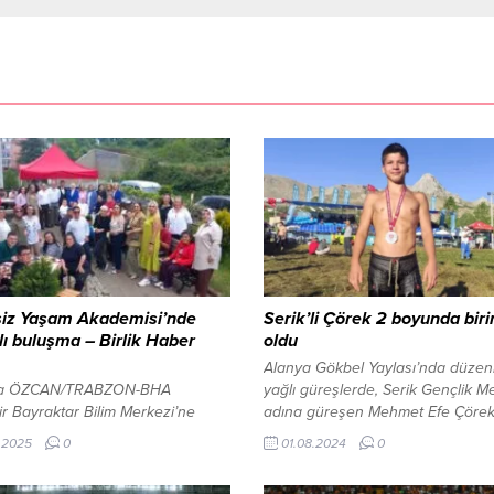
siz Yaşam Akademisi’nde
Serik’li Çörek 2 boyunda biri
ı buluşma – Birlik Haber
oldu
Alanya Gökbel Yaylası’nda düze
fa ÖZCAN/TRABZON-BHA
yağlı güreşlerde, Serik Gençlik M
 Bayraktar Bilim Merkezi’ne
adına güreşen Mehmet Efe Çörek,
lerden büyük ilgi Trabzon
2 boyunda birinci oldu. 1 Ağustos
.2025
0
01.08.2024
0
hir Belediyesi’ne bağlı Engelsiz
10:12 yayınlandı Serik’li Çörek 2
Akademisi, Dünya Engelliler
birinci oldu Antrenörleri Abdulla