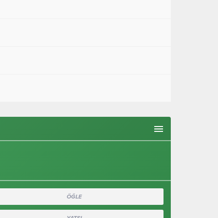
A
-
+