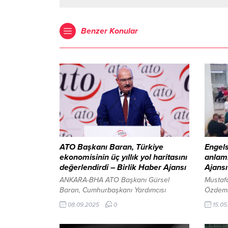
Benzer Konular
ATO Başkanı Baran, Türkiye
Engel
ekonomisinin üç yıllık yol haritasını
anlaml
değerlendirdi – Birlik Haber Ajansı
Ajansı
ANKARA-BHA ATO Başkanı Gürsel
Musta
Baran, Cumhurbaşkanı Yardımcısı
Özdemir
Cevdet Yılmaz tarafından açıklanan
öğrenci
08.09.2025
0
15.05
2026-2028 dönemini kapsayan Orta
Büyükşe
Vadeli Program’ı yazılı bir açıklama
Yaşam 