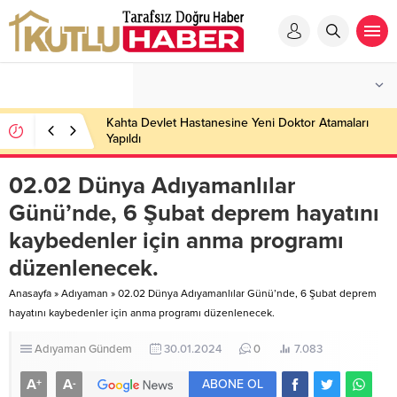
Kahta Devlet Hastanesine Yeni Doktor Atamaları
Yapıldı
02.02 Dünya Adıyamanlılar
Günü’nde, 6 Şubat deprem hayatını
kaybedenler için anma programı
düzenlenecek.
Anasayfa
»
Adıyaman
»
02.02 Dünya Adıyamanlılar Günü’nde, 6 Şubat deprem
hayatını kaybedenler için anma programı düzenlenecek.
Adıyaman
Gündem
30.01.2024
0
7.083
A
A
+
-
ABONE OL