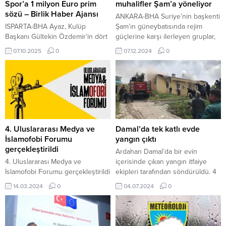
Spor’a 1 milyon Euro prim
muhalifler Şam’a yöneliyor
sözü – Birlik Haber Ajansı
ANKARA-BHA Suriye’nin başkenti
ISPARTA-BHA Ayaz, Kulüp
Şam’ın güneybatısında rejim
Başkanı Gültekin Özdemir’in dört
güçlerine karşı ilerleyen gruplar,
yıldır kulüp için büyük
başkentin güney banliyölerine
07.10.2025
0
07.12.2024
0
fedakârlıklar yaptığını, bu sezon
girmeye başladı. Irak-Suriye-
ise yönetim, teknik ekip ve
Ürdün üçgeninde yer alan Suriye
oyuncularla birlikte güçlü bir
toprakları içerisindeki Tenef
kadro oluşturduklarını vurguladı.
bölgesinde ABD desteğiyle varlık
“Isparta 32 Spor’u yakından takip
gösteren silahlı muhalif grup
ediyorum. Gültekin Başkan
Suriye Özgür Ordusu (SÖO)
dostumdur. Yönetim olarak büyük
güçleri, rejimin hakim olduğu
bir mücadele veriyorlar. Belediye
saha üzerinde ilerlemeler
4. Uluslararası Medya ve
Damal’da tek katlı evde
Başkanımız Şükrü Başdeğirmen
kaydetti. SÖO güçlerinin ilerleyişi,
İslamofobi Forumu
yangın çıktı
de kulüp için önemli...
27 Kasım’dan beri Beşşar...
gerçekleştirildi
Ardahan Damal’da bir evin
4. Uluslararası Medya ve
içerisinde çıkan yangın itfaiye
İslamofobi Forumu gerçekleştirildi
ekipleri tarafından söndürüldü. 4
Radyo Televizyon Üst Kurulu’nun
Temmuz 2024, 11:28 yayınlandı
14.03.2024
0
04.07.2024
0
(RTÜK) düzenlediği 4. Uluslararası
Damal’da tek katlı evde yangın
Medya ve İslamofobi Forumu’nda
çıktı ARDAHAN-BHA Olay, Damal
küresel ve yerel boyutlarıyla İslam
ilçesine bağlı Serhat mahallesinde
karşıtlığı masaya yatırıldı.
yaşandı. Edinilen bilgiye göre,