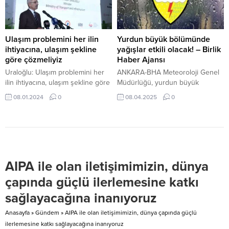
Forumun ana gündeminde Gazze
Hüseyin Elikan’a ait tek katlı...
yer aldı. Cumhurbaşkanı Recep
Tayyip Erdoğan 4. Uluslararası
Medya ve İslamofobi Forumu’na
Ulaşım problemini her ilin
Yurdun büyük bölümünde
yazılı mesajla katıldı.
ihtiyacına, ulaşım şekline
yağışlar etkili olacak! – Birlik
Cumhurbaşkanı Recep Tayyip...
göre çözmeliyiz
Haber Ajansı
Uraloğlu: Ulaşım problemini her
ANKARA-BHA Meteoroloji Genel
ilin ihtiyacına, ulaşım şekline göre
Müdürlüğü, yurdun büyük
çözmeliyiz Bakan Uraloğlu,
bölümünde yağış beklediğini
08.01.2024
0
08.04.2025
0
Düzce’de ‘Sürdürülebilir Kentsel
duyurdu. Yapılan son tahminlere
Ulaşım Planı Projesi Açılış
göre, ülke genelinin parçalı ve
Töreni’ne katıldı. Törende
çok bulutlu olması, İç ve Güney
konuşan Uraloğlu, “Bu planın
Ege, Akdeniz, İç Anadolu,
Düzce’nin büyümesine,
Karadeniz, Doğu Anadolu ve
gelişmesine ve daha yaşanabilir
Güneydoğu Anadolu bölgeleri ile
AIPA ile olan iletişimimizin, dünya
bir şehir haline gelmesine katkı
Sakarya çevrelerinde yağışların
sağlayacağına canı gönülden
etkili olacağı tahmin ediliyor.
çapında güçlü ilerlemesine katkı
inanıyorum. Belediyelerimizin
Yağışların genellikle yağmur ve
sağlayacağına inanıyoruz
kentsel hareketlilik planlarına
sağanak şeklinde olması...
destek vermeye devam edeceğiz.
Anasayfa
»
Gündem
»
AIPA ile olan iletişimimizin, dünya çapında güçlü
Hep...
ilerlemesine katkı sağlayacağına inanıyoruz