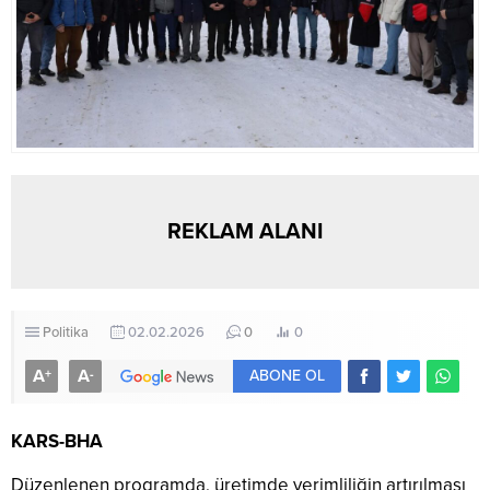
REKLAM ALANI
Politika
02.02.2026
0
0
A
A
+
-
ABONE OL
KARS-BHA
Düzenlenen programda, üretimde verimliliğin artırılması