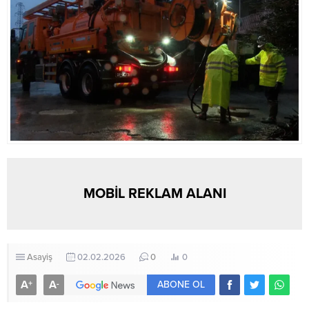
MOBİL REKLAM ALANI
Asayiş
02.02.2026
0
0
A
A
+
-
ABONE OL