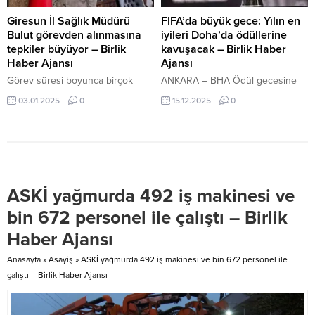
felaketin ikinci yılında yaptığı
açıklamada, NRW eyaletinden
Giresun İl Sağlık Müdürü
FIFA’da büyük gece: Yılın en
gelen büyük yardımları vurguladı.
Bulut görevden alınmasına
iyileri Doha’da ödüllerine
Liminski, “Birlikte verilen çabalar
tepkiler büyüyor – Birlik
kavuşacak – Birlik Haber
ve birçok dostun yardımıyla
Haber Ajansı
Ajansı
yeniden inşa sürecinin...
Görev süresi boyunca birçok
ANKARA – BHA Ödül gecesine
önemli projeye imza atan Bulut,
FIFA Başkanı Gianni Infantino’nun
03.01.2025
0
15.12.2025
0
Giresun’da halk sağlığını
yanı sıra FIFA Yönetim Kurulu
önceleyen bir yönetim anlayışıyla
üyeleri, dünyanın farklı
hareket etti. Ayrı bir yere taşınan
ülkelerinden üye federasyon
Eğitim Araştırma Hastanesi ve
temsilcileri ile futbolun yerel ve
Prof. Dr. İlhan Özdemir Devlet
bölgesel elçileri dahil yaklaşık
Hastanesi’ni güçlendirmek adına
800 davetli katılacak. Oylama
ASKİ yağmurda 492 iş makinesi ve
planlamalar yapan Bulut, ilçelerde
sonucunda erkekler ve
düzenlediği “Her Ay Bir İlçedeyiz”
kadınlarda yılın en iyi futbolcusu,
bin 672 personel ile çalıştı – Birlik
projesi ile binlerce vatandaşa
kalecisi, teknik direktörü ve yılın
Haber Ajansı
çeşitli branşlarda sağlık...
11’i ödüllerinin yanı sıra...
Anasayfa
»
Asayiş
»
ASKİ yağmurda 492 iş makinesi ve bin 672 personel ile
çalıştı – Birlik Haber Ajansı