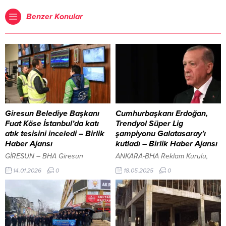
Benzer Konular
Giresun Belediye Başkanı
Cumhurbaşkanı Erdoğan,
Fuat Köse İstanbul’da katı
Trendyol Süper Lig
atık tesisini inceledi – Birlik
şampiyonu Galatasaray’ı
Haber Ajansı
kutladı – Birlik Haber Ajansı
GİRESUN – BHA Giresun
ANKARA-BHA Reklam Kurulu,
Belediye Başkanı Fuat Köse,
yanıltıcı reklamlara 125,3 milyon
14.01.2026
0
18.05.2025
0
İstanbul Büyükşehir Belediyesi
lira ceza kesti Cumhurbaşkanı
iştiraklerinden İSTAÇ’a ait Katı
Recep Tayyip Erdoğan, Trendyol
Atık Yakma ve Enerji Üretim
Süper Lig’de bitime 2 hafta kala
Tesisini ziyaret ederek
şampiyonluğunu ilan eden
incelemelerde bulundu.
Galatasaray’ı tebrik etti.