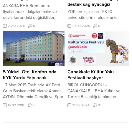
gerçekleştiren saldırganlardan
destek sağlayacağız”
ANKARA-BHA Brent petrol
4’ünün...
fiyatlarındaki dalgalanmalar ve
YÖK’ten açıklama: “KKTC
döviz kurundaki değişiklikler,
üniversitelerinin uluslararası
vatandaşların akaryakıt fiyatlarını
tanınırlığı için destek
25.10.2024
0
27.03.2024
0
sürekli olarak takip etmelerine
sağlayacağız” Yükseköğretim
neden oluyor. Son dönemde
Kurulu, YÖK heyetinin
yaşanan sık değişimler, akaryakıt
Yükseköğretim Planlama,
fiyatlarının uluslararası petrol
Denetleme, Akreditasyon ve
fiyatları ve döviz kurlarından
Koordinasyon Kurulu (YÖDAK) ile
doğrudan etkilendiğini gösteriyor.
teknik çalışmalar yapmak üzere
Uzmanlar, önümüzdeki günlerde
KKTC’ye yaptığı ziyarete ilişkin
bu dalgalanmaların devam
açıklama yaptı. YÖK’ten yapılan
5 Yıldızlı Otel Konforunda
Çanakkale Kültür Yolu
edeceği uyarısında bulunuyor.
yazılı açıklamaya göre,
KYK Yurdu Yapılacak.
Festivali başlıyor
Son alınan bilgilere göre, benzin
Yükseköğretim Kurulu Başkan
7 Mart 2015 Tarihinde AK Parti
BİROL GÜNGÖRDÜ –
ve motorin...
Vekili Prof. Dr. Haldun Göktaş
Grup Başkanvekili olarak Ahmet
ÇANAKKALE – BHA Kültür ve
başkanlığındaki Yükseköğretim
AYDIN, Dönemin Gençlik ve Spor
Turizm Bakanlığı tarafından
Kurulu heyeti, KKTC...
Bakanı Akif Çağatay KILIÇ ile
Türkiye’nin marka değerine
15.02.2018
0
31.08.2024
0
birlikte Kahta’ya yaptıkları
katkıda bulunmak üzere bu yıl 16
ziyarette Ahmet AYDIN Üniversite
şehirde düzenlenen Türkiye
öğrencilerinin barınacağı en az
Kültür Yolu Festivali’nin
500 kişilik Yurt binası sözü
dokuzuncu durağı Çanakkale