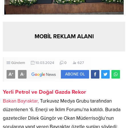
MOBİL REKLAM ALANI
Gündem
10.03.2024
0
627
A
A
+
-
ABONE OL
Yerli Petrol ve Doğal Gazda Rekor
Bakan Bayraktar,
Turkuvaz Medya Grubu tarafından
düzenlenen ‘6. Enerji ve İklim Forumu’na katıldı. Burada
gazeteciler Dilek Güngör ve Okan Müderrisoğlu’nun
sorularına yanıt veren Bayraktar özetle şunları söyledi: