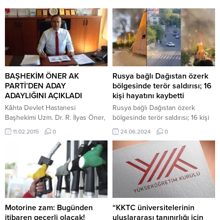
BAŞHEKİM ÖNER AK
Rusya bağlı Dağıstan özerk
PARTİ’DEN ADAY
bölgesinde terör saldırısı; 16
ADAYLIĞINI AÇIKLADI
kişi hayatını kaybetti
Kâhta Devlet Hastanesi
Rusya bağlı Dağıstan özerk
Başhekimi Uzm. Dr. R. İlyas Öner,
bölgesinde terör saldırısı; 16 kişi
görevinden istifa ederek, AK Parti
hayatını kaybetti Ankara-BHA
11.02.2015
0
24.06.2024
0
Adıyaman Milletvekili Aday
Rusya İçişleri Bakanlığından
Adaylığını düzelmediği basın
yapılan yazılı açıklamada,
toplantısı ile açıkladı. AK Parti
Mahaçkale ve Derbent
Adıyaman Milletvekili Aday Adayı
şehirlerinde kimliği belirsiz silahlı
Uzm. Dr. R. İlyas Öner, basın
kişilerin saldırı düzenledikleri
toplantısında yaptığı açıklamada;
aktarıldı. Bir polis noktası, sinagog
AK Parti’nin sahip olmuş olduğu
ve iki kilisenin hedef alındığı
ilkelerden ve yaşama geçirdiği
saldırılarda, 7 polis ve bir papazın
Motorine zam: Bugünden
“KKTC üniversitelerinin
ilkelerden dolayı yıllardan...
hayatını kaybettiği, saldırıları
itibaren geçerli olacak!
uluslararası tanınırlığı için