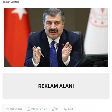
huzurevi sakinlerinin moral ve
kadar uzatıldı
motivasyonlarını...
REKLAM ALANI
Gündem
26.12.2023
0
494