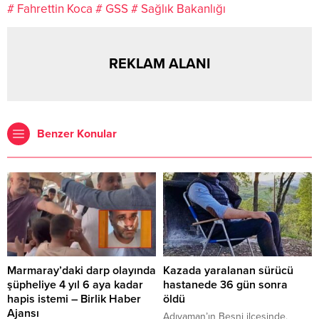
# Fahrettin Koca
# GSS
# Sağlık Bakanlığı
REKLAM ALANI
Benzer Konular
Marmaray’daki darp olayında
Kazada yaralanan sürücü
şüpheliye 4 yıl 6 aya kadar
hastanede 36 gün sonra
hapis istemi – Birlik Haber
öldü
Ajansı
Adıyaman’ın Besni ilçesinde,