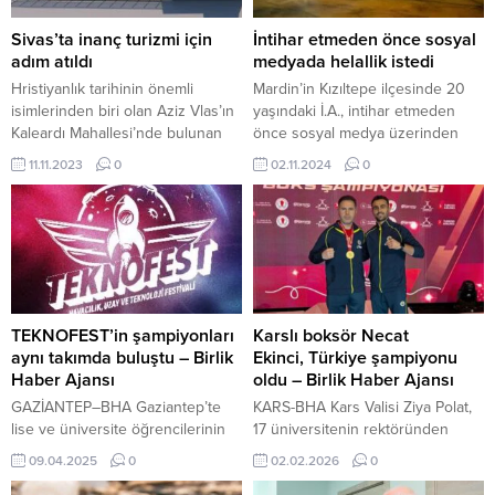
Sivas’ta inanç turizmi için
İntihar etmeden önce sosyal
adım atıldı
medyada helallik istedi
Hristiyanlık tarihinin önemli
Mardin’in Kızıltepe ilçesinde 20
isimlerinden biri olan Aziz Vlas’ın
yaşındaki İ.A., intihar etmeden
Kaleardı Mahallesi’nde bulunan
önce sosyal medya üzerinden
temsili mezarının şehrimiz inanç
helallik isteyerek dikkatleri
11.11.2023
0
02.11.2024
0
turizmine kazandırılması adına
üzerine çekti…! Ailesi tarafından
Sivas Belediyesi tarafından
kanlar içerisinde bulunan gencin,
başlatılan çalışmalar hummalı bir
hastaneye kaldırılmasına rağmen
şekilde devam ediyor. 11 Kasım
kurtarılamadığı bilgisi aktarıldı.
2023, 19:34 yayınlandı Sivas’ta
Olayla ilgili polis inceleme başlattı.
inanç turizmi için adım atıldı
Mardin’de bir genç, sosyal medya
SİVAS/Hakan BAKAR – BHA
hesabından helallik isteyip intihar
Mezarın bulunduğu alanda
etmesi yürekleri yaktı. Alınan
TEKNOFEST’in şampiyonları
Karslı boksör Necat
arkeologlar tarafından yapılan
bilgiye göre olay,...
aynı takımda buluştu – Birlik
Ekinci, Türkiye şampiyonu
kazıların...
Haber Ajansı
oldu – Birlik Haber Ajansı
GAZİANTEP–BHA Gaziantep’te
KARS-BHA Kars Valisi Ziya Polat,
lise ve üniversite öğrencilerinin
17 üniversitenin rektöründen
oluşturduğu, Havacılık, Uzay ve
oluşan heyeti kabul etti İçeriği
09.04.2025
0
02.02.2026
0
Teknoloji Festivali TEKNOFEST’te
Görüntüle Azmi, disiplini ve güçlü