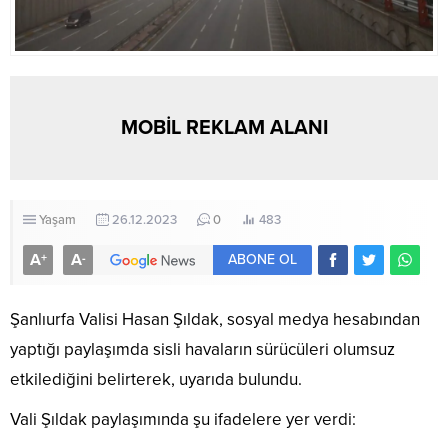
MOBİL REKLAM ALANI
Yaşam
26.12.2023
0
483
A
A
+
-
ABONE OL
Şanlıurfa Valisi Hasan Şıldak, sosyal medya hesabından
yaptığı paylaşımda sisli havaların sürücüleri olumsuz
etkilediğini belirterek, uyarıda bulundu.
Vali Şıldak paylaşımında şu ifadelere yer verdi: