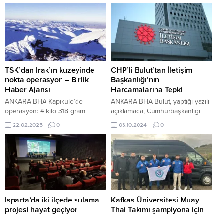
TSK’dan Irak’ın kuzeyinde
CHP’li Bulut’tan İletişim
nokta operasyon – Birlik
Başkanlığı’nın
Haber Ajansı
Harcamalarına Tepki
ANKARA-BHA Kapıkule’de
ANKARA-BHA Bulut, yaptığı yazılı
operasyon: 4 kilo 318 gram
açıklamada, Cumhurbaşkanlığı
uyuşturucu ele geçirildi Milli
Sarayı’nın ilk 6 ayda 4 milyar 796
22.02.2025
0
03.10.2024
0
Savunma Bakanlığı (MSB), Irak’ın
milyon 810 bin TL harcama
kuzeyindeki Gara bölgesinde
yaptığını hatırlatarak, İletişim
tespit edilen 5 PKK’lı teröristin
Başkanlığı’nın da bu harcamalarla
hava harekâtıyla etkisiz hale
yarıştığını söyledi. Başkanlığın
getirildiğini duyurdu. Bakanlıktan
yılın ilk çeyreğinde 1 milyar 496
yapılan açıklamada, “Kahraman
milyon 755 bin TL, ikinci
Türk Silahlı Kuvvetlerimiz, Irak’ın
çeyreğinde ise 1 milyar 83 milyon
kuzeyindeki terör inlerini yerle bir
841 bin TL harcama yaptığını...
Isparta’da iki ilçede sulama
Kafkas Üniversitesi Muay
etmeye devam ediyor. Irak’ın
projesi hayat geçiyor
Thai Takımı şampiyona için