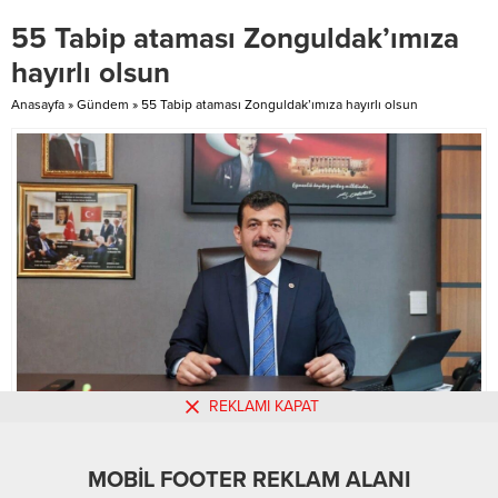
Gastronomi Festivali’nde lezzet
bölgelere gitmek zorunda
55 Tabip ataması Zonguldak’ımıza
şöleni yaşandı. Gastronomi
kalmasına neden oluyordu. Hz. Ali
Festivali’nde Michelin Yıldızlı...
Şifa Camii’nin hizmete açılmasıyla
hayırlı olsun
birlikte bu sorun tamamen
ortadan kalkıyor. Hz. Ali Şifa Camii,
Anasayfa
»
Gündem
»
55 Tabip ataması Zonguldak’ımıza hayırlı olsun
Hasta Yakını Konuk Evi...
REKLAMI KAPAT
MOBİL REKLAM ALANI
MOBİL FOOTER REKLAM ALANI