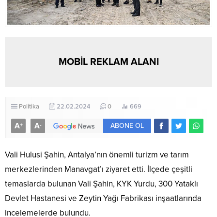
MOBİL REKLAM ALANI
Politika
22.02.2024
0
669
A
A
+
-
ABONE OL
Vali Hulusi Şahin, Antalya’nın önemli turizm ve tarım
merkezlerinden Manavgat’ı ziyaret etti. İlçede çeşitli
temaslarda bulunan Vali Şahin, KYK Yurdu, 300 Yataklı
Devlet Hastanesi ve Zeytin Yağı Fabrikası inşaatlarında
incelemelerde bulundu.