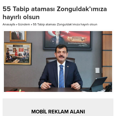
temellerini atıyor. Aydın, özel
merkezi ve tüm ilçelerde Milli
55 Tabip ataması Zonguldak’ımıza
çocukların eğitimine olan
Eğitim Bakanlığı’na bağlı resmi ve
katkılarını, kaleme aldığı eserlerle
özel eğitim kurumlarının yanı sıra
hayırlı olsun
de pekiştiriyor ve okurları,
özel eğitim...
özellikle çocukları, farklı
Anasayfa
»
Gündem
»
55 Tabip ataması Zonguldak’ımıza hayırlı olsun
dünyalara...
MOBİL REKLAM ALANI