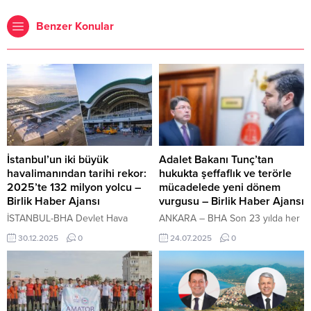
Benzer Konular
İstanbul’un iki büyük
Adalet Bakanı Tunç’tan
havalimanından tarihi rekor:
hukukta şeffaflık ve terörle
2025’te 132 milyon yolcu –
mücadelede yeni dönem
Birlik Haber Ajansı
vurgusu – Birlik Haber Ajansı
İSTANBUL-BHA Devlet Hava
ANKARA – BHA Son 23 yılda her
Meydanları İşletmesi (DHMİ)
türlü ayrımcılığı ortadan kaldıran
30.12.2025
0
24.07.2025
0
Genel Müdürlüğü ve havalimanı
bir anlayışla ilerlediklerini
işletmecilerinden derlenen
söyleyen Tunç, 40 yıllık terörle
verilere göre, İstanbul’un iki ana
mücadelenin ardından gelinen
havalimanı 2025’i rekorlarla
noktada Türkiye’nin artık yeni bir
kapattı. İstanbul Havalimanı’ndan
anayasa inşa etmeye hazır