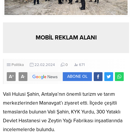
MOBİL REKLAM ALANI
Politika
22.02.2024
0
671
A
A
+
-
ABONE OL
Vali Hulusi Şahin, Antalya’nın önemli turizm ve tarım
merkezlerinden Manavgat’ı ziyaret etti. İlçede çeşitli
temaslarda bulunan Vali Şahin, KYK Yurdu, 300 Yataklı
Devlet Hastanesi ve Zeytin Yağı Fabrikası inşaatlarında
incelemelerde bulundu.