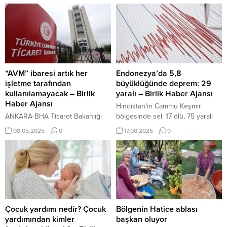
“AVM” ibaresi artık her
Endonezya’da 5,8
işletme tarafından
büyüklüğünde deprem: 29
kullanılamayacak – Birlik
yaralı – Birlik Haber Ajansı
Haber Ajansı
Hindistan’ın Cammu Keşmir
ANKARA-BHA Ticaret Bakanlığı
bölgesinde sel: 17 ölü, 75 yaralı
tarafından hazırlanan “Alışveriş
İçeriği Görüntüle ANKARA – BHA
08.05.2025
0
17.08.2025
0
Merkezleri Hakkında
ABD Jeolojik Araştırma Merkezi
Yönetmelikte Değişiklik
(USGS), depremin Poso’nun 15
Yapılmasına Dair Yönetmelik”,
kilometre kuzeyinde, yerel saatle
Resmi Gazete’de yayımlanarak
05.38’de kaydedildiğini duyurdu.
yürürlüğe girdi. Yeni
Antara News’te yer alan habere
düzenlemeyle birlikte, “alışveriş
göre, Endonezya Ulusal Afet
merkezi” (AVM) ibaresinin
Yönetim Ajansı (BNPB), deprem
kullanımında yaşanan
sonrası yaralıların hastaneye
Çocuk yardımı nedir? Çocuk
Bölgenin Hatice ablası
belirsizliklerin giderilmesi ve bu
kaldırıldığını açıkladı. Ayrıca
yardımından kimler
başkan oluyor