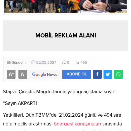
MOBİL REKLAM ALANI
Gündem
22.02.2024
0
465
A
A
+
-
ABONE OL
Staj ve Çıraklık Mağdurlarının yaptığı açıklama şöyle:
“Sayın AKPARTİ
Yetkilileri, Dün TBMM’de 21.02.2024 günlü ve 494 sıra
nolu meclis araştırması
önergesi konuşmaları
sırasında