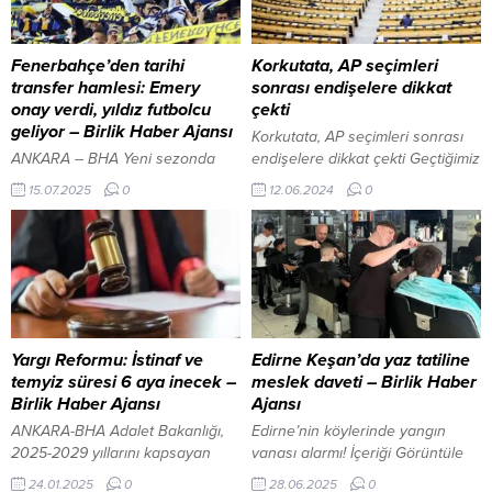
Fenerbahçe’den tarihi
Korkutata, AP seçimleri
transfer hamlesi: Emery
sonrası endişelere dikkat
onay verdi, yıldız futbolcu
çekti
geliyor – Birlik Haber Ajansı
Korkutata, AP seçimleri sonrası
ANKARA – BHA Yeni sezonda
endişelere dikkat çekti Geçtiğimiz
Jhon Duran, Archie Brown ve
günlerde yapılan Avrupa
15.07.2025
0
12.06.2024
0
Tarık Çetin gibi önemli takviyeler
Parlamentosu (AP) seçimlerinin
yapan Fenerbahçe, Milan
sonuçları, Avrupa’da ‘aşırı sağ’ın
Skriniar ve Marco Asensio
yükselişine yönelik endişeleri
transferlerinde de sona
beraberinde getirdi. AP seçim
yaklaşmış durumda. Şimdi ise
sonuçlarını değerlendiren AK
listeye bir dünya yıldızı daha
Parti Bingöl Milletvekili, TBMM
eklenmek üzere. Leon Bailey
Sağlık, Aile, Çalışma ve Sosyal
Fenerbahçe’nin radarında Neom
İşler Komisyonu Üyesi, aynı
Yargı Reformu: İstinaf ve
Edirne Keşan’da yaz tatiline
SC’nin de transfer listesinde yer
zamanda Türkiye-Tanzanya
temyiz süresi 6 aya inecek –
meslek daveti – Birlik Haber
alan Jamaikalı kanat oyuncusu...
Parlamentolararası Dostluk
Birlik Haber Ajansı
Ajansı
Grubu Başkanı Zeki Korkutata,
ANKARA-BHA Adalet Bakanlığı,
Edirne’nin köylerinde yangın
seçimler...
2025-2029 yıllarını kapsayan
vanası alarmı! İçeriği Görüntüle
Yargı Reformu Strateji Belgesi’ni
KARS-BHA Gezer, anne ve
24.01.2025
0
28.06.2025
0