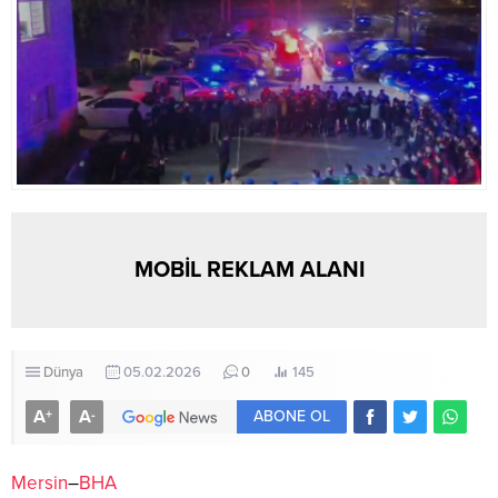
MOBİL REKLAM ALANI
Dünya
05.02.2026
0
145
A
A
+
-
ABONE OL
Mersin
–
BHA