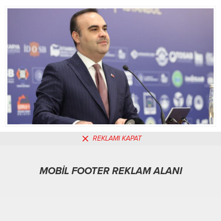
Milletvekili Gider gazetecilere
işlemlerin başlatıldığı ifade edildi.
yaptıı açıklamada, “Sandık ve
Soruşturmanın...
Recep...
REKLAMI KAPAT
MOBİL REKLAM ALANI
MOBİL FOOTER REKLAM ALANI
Yaşam
04.02.2026
0
97