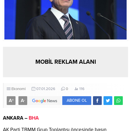
MOBİL REKLAM ALANI
Ekonomi
07.01.2026
0
116
A
A
+
-
ABONE OL
ANKARA –
BHA
AK Parti TBMM Grup Toplantısı öncesinde basın