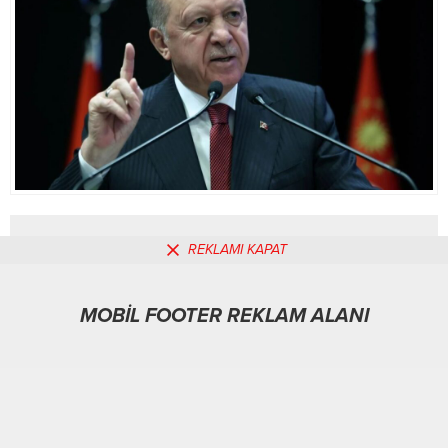
REKLAMI KAPAT
MOBİL REKLAM ALANI
MOBİL FOOTER REKLAM ALANI
Spor
07.01.2026
0
163
A
A
+
-
ABONE OL