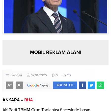
MOBİL REKLAM ALANI
Ekonomi
07.01.2026
0
119
A
A
+
-
ABONE OL
ANKARA –
BHA
AK Parti TBMM Grup Toplantısı öncesinde basın