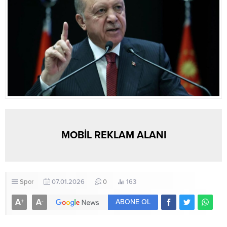
potansiyel pazarlara...
MOBİL REKLAM ALANI
Spor
07.01.2026
0
163
A
A
+
-
ABONE OL