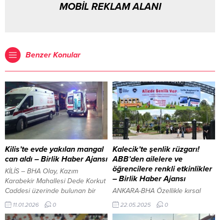
MOBİL REKLAM ALANI
Benzer Konular
Kilis’te evde yakılan mangal
Kalecik’te şenlik rüzgarı!
can aldı – Birlik Haber Ajansı
ABB’den ailelere ve
öğrencilere renkli etkinlikler
KİLİS – BHA Olay, Kazım
– Birlik Haber Ajansı
Karabekir Mahallesi Dede Korkut
Caddesi üzerinde bulunan bir
ANKARA-BHA Özellikle kırsal
evde yaşandı. Edinilen bilgilere
bölgelerde yaşayan
11.01.2026
0
22.05.2025
0
göre 23 yaşındaki Şahin Çiray,
vatandaşların psikolojik destek