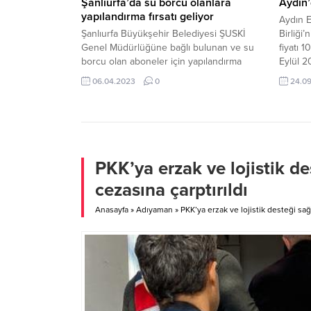
Şanlıurfa’da su borcu olanlara
Aydın’
yapılandırma fırsatı geliyor
Aydın E
Şanlıurfa Büyükşehir Belediyesi ŞUSKİ
Birliği’
Genel Müdürlüğüne bağlı bulunan ve su
fiyatı 1
borcu olan aboneler için yapılandırma
Eylül 2
fırsatı başladı. Peşin ödeme yapamayacak
Aydın E
06.04.2023
0
24.0
abonelere taksitlendirme imkânı da
Başkan
sunulacak. 7440 Sayılı yasa ile bazı
sürdürül
alacakların yeniden yapılandırılması
kapsamında ŞUSKİ abonelerine borçlarını
yeniden yapılandırma imkânı sağlıyor.
ŞUSKİ’den yapılan açıklamaya göre
PKK’ya erzak ve lojistik de
“Vatandaşlarımızın ŞUSKİ Genel
cezasına çarptırıldı
Müdürlüğü Abone...
Anasayfa
»
Adıyaman
»
PKK’ya erzak ve lojistik desteği sağl