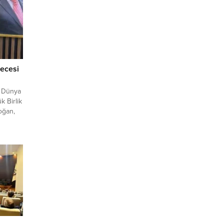
ecesi
ı Dünya
k Birlik
oğan,
slam
 olan
daha
unu