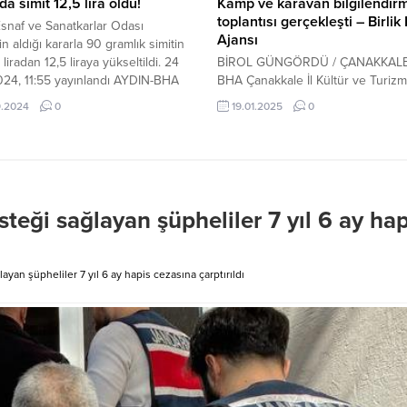
da simit 12,5 lira oldu!
Kamp ve karavan bilgilendir
toplantısı gerçekleşti – Birli
snaf ve Sanatkarlar Odası
Ajansı
nin aldığı kararla 90 gramlık simitin
0 liradan 12,5 liraya yükseltildi. 24
BİROL GÜNGÖRDÜ / ÇANAKKALE
024, 11:55 yayınlandı AYDIN-BHA
BHA Çanakkale İl Kültür ve Turizm
snaf ve Sanatkarlar Odası Birliği
Müdürlüğü koordinatörlüğünde Ul
9.2024
0
19.01.2025
0
ı Muhammet Ali Künkcü, esnafın
Kamp ve Karavan Federasyonu B
ebilirliği için girdi maliyetleri...
Leyla Özdağ’ın katılımı ile ‘Karava
Turizmi’ konulu bilgilendirme toplan
Çanakkale Ticaret ve Sanayi Odas
sahipliğinde gerçekleşti. ÇTSO K
Fuar Merkezinde gerçekleştirilen
steği sağlayan şüpheliler 7 yıl 6 ay hap
toplantıda Çanakkale Ticaret ve S
Odası Yönetim Kurulu Üyesi...
ayan şüpheliler 7 yıl 6 ay hapis cezasına çarptırıldı