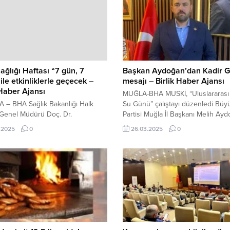
ağlığı Haftası “7 gün, 7
Başkan Aydoğan’dan Kadir G
ile etkinliklerle geçecek –
mesajı – Birlik Haber Ajansı
 Haber Ajansı
MUĞLA-BHA MUSKİ, “Uluslararas
 – BHA Sağlık Bakanlığı Halk
Su Günü” çalıştayı düzenledi Büyü
 Genel Müdürü Doç. Dr.
Partisi Muğla İl Başkanı Melih Ayd
ed Emin Demirkol, bu yılki
Kadir Gecesi dolayısıyla bir mesaj
.2025
0
26.03.2025
0
ın büyük bir coşkuyla
yayımlayarak, mübarek gecenin İ
cağını belirterek, “Koruyan,
âleminin birlik ve beraberliğinin
ren ve üreten sağlık modeliyle
güçlendirmesini diledi. Aydoğan
ı Türkiye Yüzyılı programı
mesajında, ”Bin aydan daha hayırlı
ında aktif hizmet sunmaya devam
mübarek Kadir Gecesi’ne bir kez 
z” dedi. Vatandaşların sağlık
ulaşmanın huzurunu ve mutluluğ
i artırmayı hedeflediklerini
yaşıyoruz. Bu...
yan Demirkol, “Aile hekimliği,
lıkla mücadele...