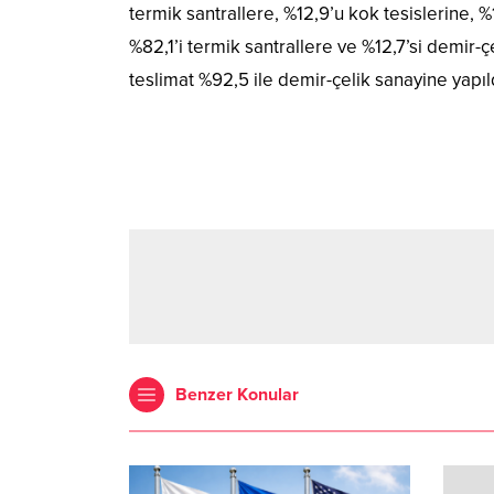
termik santrallere, %12,9’u kok tesislerine, %1
%82,1’i termik santrallere ve %12,7’si demir-
teslimat %92,5 ile demir-çelik sanayine yapıl
Benzer Konular