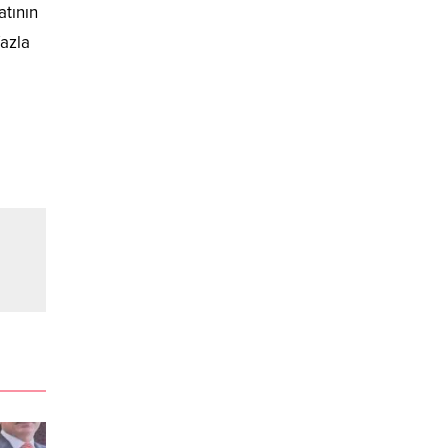
atının
fazla