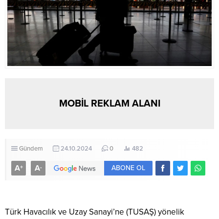
MOBİL REKLAM ALANI
Gündem
24.10.2024
0
482
A
A
+
-
ABONE OL
Türk Havacılık ve Uzay Sanayi’ne (TUSAŞ) yönelik