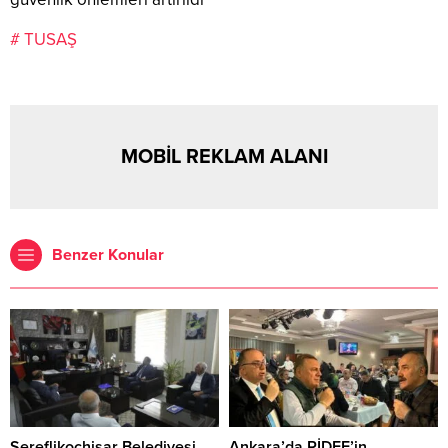
# TUSAŞ
MOBİL REKLAM ALANI
Benzer Konular
Şereflikoçhisar Belediyesi
Ankara’da RİDEF’in