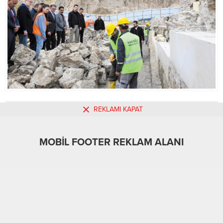
REKLAMI KAPAT
MOBİL REKLAM ALANI
MOBİL FOOTER REKLAM ALANI
Yaşam
24.10.2024
0
368
A
A
+
-
ABONE OL
VAN-
BHA