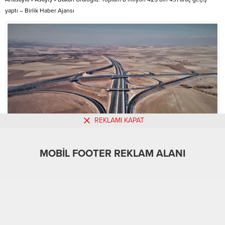
mensuplarının sınavdan önce...
yaptı – Birlik Haber Ajansı
REKLAMI KAPAT
MOBİL FOOTER REKLAM ALANI
MOBİL REKLAM ALANI