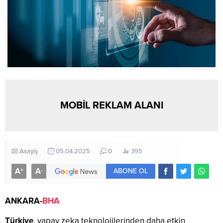
MOBİL REKLAM ALANI
Asayiş
05.04.2025
0
395
A
A
+
-
ABONE OL
ANKARA-
BHA
Türkiye
, yapay zeka teknolojilerinden daha etkin