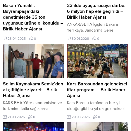
Bakan Yumaklı:
23 ilde uyuşturucuya darbe:
Bayrampaşa’daki
6 milyon hap ele geçirildi –
denetimlerde 35 ton
Birlik Haber Ajansı
uygunsuz ürüne el konuldu –
ANKARA-BHA İçişleri Bakanı
Birlik Haber Ajansı
Yerlikaya, Jandarma Genel
İSTANBUL-BHA Bakan Yumaklı,
Komutanlığı tarafından
23.04.2025
0
30.01.2026
0
sosyal medya hesabından
uyuşturucu madde satıcılarına
“Güvenilir gıdadan taviz yok”
yönelik son iki haftadır devam
başlığıyla yaptığı paylaşımda,
eden operasyonların ayrıntılarını
toplu satış noktalarında yürütülen
paylaştı. Çalışmaların, Cumhuriyet
denetimlerin hız kesmeden
Başsavcılıkları ile Jandarma Genel
sürdüğünü vurguladı. Yumaklı, şu
Komutanlığı Narkotik Suçlarla
bilgileri verdi: Türk hamsisi 20
Mücadele Daire Başkanlığı
ülkenin sofrasında yerini alıyor
koordinesinde yürütüldüğü
Selim Kaymakamı Semiz’den
Kars Barosundan geleneksel
“Vatandaşlarımızın şikayetleri ve
belirtildi. 23 ilde eş zamanlı
at çiftliğine ziyaret – Birlik
iftar programı – Birlik Haber
önceki denetim sonuçları
baskın Operasyonların;
Haber Ajansı
Ajansı
doğrultusunda, İstanbul –
Afyonkarahisar, Ağrı, Aksaray,
KARS-BHA Yöre ekonomisine ve
Kars Barosu tarafından her yıl
Bayrampaşa’daki gıda sitesine 30
Ankara, Antalya, Aydın, Balıkesir,
turizmine katkı sağlaması
olduğu gibi bu yıl da geleneksel
ayrı ekiple aynı...
Bitlis, Bursa,...
hedeflenen at çiftliğinde yapılan
hale getirilen iftar yemeği
21.08.2025
0
20.03.2025
0
faaliyetleri takdirle karşılayan
programı düzenlendi. Bir
Kaymakam Semiz, işletmecilere
restorantda düzenlenen iftar