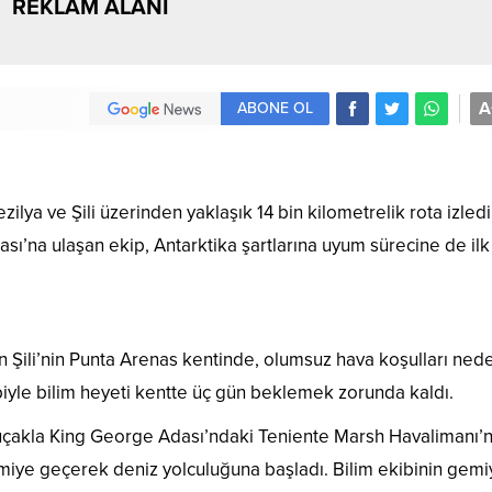
REKLAM ALANI
A
ABONE OL
zilya ve Şili üzerinden yaklaşık 14 bin kilometrelik rota izled
ı’na ulaşan ekip, Antarktika şartlarına uyum sürecine de ilk
en Şili’nin Punta Arenas kentinde, olumsuz hava koşulları ned
bebiyle bilim heyeti kentte üç gün beklemek zorunda kaldı.
r uçakla King George Adası’ndaki Teniente Marsh Havalimanı’
gemiye geçerek deniz yolculuğuna başladı. Bilim ekibinin gemi