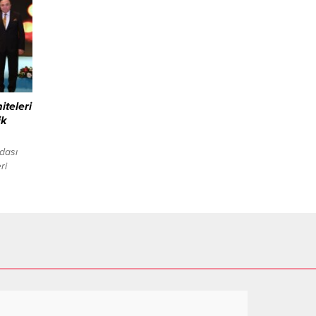
 giren
Ertürk
tığı
ri...
iteleri
ik
dası
ri
lerin
dı. ASO
ılışında
O
len
 ve