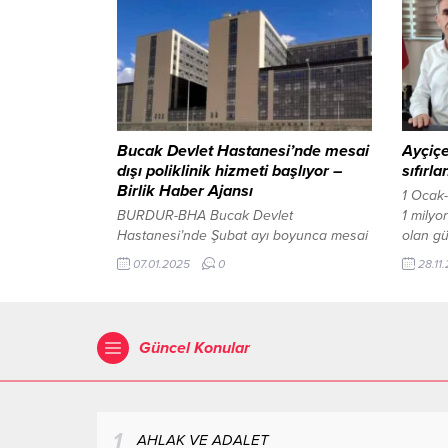
vurdu. SOM-J; modern harp ortamında
yapıland
Türk Silahlı Kuvvetlerimiz için etkin bir
kurgula
kuvvet çarpanı olacak ve uzun
Program
menzilden yüksek değerli hedeflerin...
hedefle
değer v
potansi
milyon 
Bucak Devlet Hastanesi’nde mesai
Ayçiç
dışı poliklinik hizmeti başlıyor –
sıfırla
Birlik Haber Ajansı
1 Ocak-
BURDUR-BHA Bucak Devlet
1 milyo
Hastanesi’nde Şubat ayı boyunca mesai
olan gü
dışı poliklinik hizmeti verecek doktorlar
Birlik 
07.01.2025
0
28.11
ve çalışma saatleri açıklandı.
ve piya
Vatandaşlar, belirtilen gün ve saatlerde
yaratma
farklı branşlarda muayene olabilecek.
12:26 y
Randevular, Merkezi Hekim Randevu
Güncel Konular
Sistemi (MHRS) üzerinden alınabilecek.
Mesai dışı poliklinik hizmeti kapsamında
görev alacak doktorlar ve çalışma
saatleri şu şekilde: Nöroloji Polikliniği:
Salı...
1
AHLAK VE ADALET