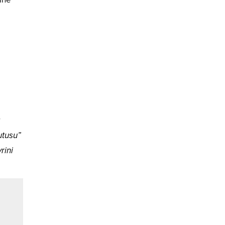
a
utusu”
rini