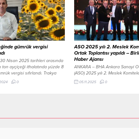
ırdıklarını belirterek, “Yeni
Velimeşe Spor’u oyuna sonradan
dığımız Girişimcilik Destek
Oktay Bala’nın attığı şık golle 1-0
ı ile, ülkemizin stratejik
yenmesini bildi. Teknik Direktörü 
riyle uyumlu sektörlerde katma
Koray Balcıoğlu, maç sonunda yap
e nitelikli istihdam oluşturma
açıklamada, göreve geldiğinden be
yeline sahip girişimlerimize 2
liraya varan...
eğinde gümrük vergisi
ASO 2025 yılı 2. Meslek Kom
ndı
Ortak Toplantısı yapıldı – Birl
Haber Ajansı
30 Nisan 2025 tarihleri arasında
n ton ayçiçeği ithalatında yüzde 8
ANKARA – BHA Ankara Sanayi O
mrük vergisi sıfırlandı. Trakya
(ASO) 2025 yılı 2. Meslek Komitele
Başkanı Şafak Kırbiç, kararın üretici
Ortak Toplantısı, Ankaralı sanayici
.2024
0
05.11.2025
0
sada olumsuz bir etki
yoğun katılımıyla Antalya’da yapıl
yacağını belirtti. 28 Kasım 2024,
Başkanı Seyit Ardıç, toplantının aç
ayınlandı EDİRNE-BHA Resmi...
yaptığı konuşmada sanayiye yön
verecek eğilimlere ilişkin
değerlendirmelerde bulundu. AS
Yönetim Kurulu, Meclis ve Komite
Üyelerinin katılımıyla gerçekleştiri
toplantıda; sanayicilerin sorunları
çözüm önerileri...