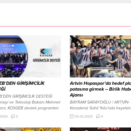
B’DEN GİRİŞİMCİLİK
Artvin Hopaspor’da hedef pla
Ğİ
potasına girmek – Birlik Hab
Ajansı
’DEN GİRİŞİMCİLİK DESTEĞİ
nayi ve Teknoloji Bakanı Mehmet
BAYRAM SARAYOĞLU / ARTVİN-
acır, KOSGEB destek programları
Karadeniz Sahil Yolu’nda heyelan
a girişimciliği, sürdürülebilir
3’üncü Lig 1’nci Grup’ta mücadel
.2024
0
03.03.2025
0
i, ölçeklendirme ve global
Artvin Hopaspor Kulübü, ligin 22.
i alarak yeniden
haftasında sahasında karşılaştığ