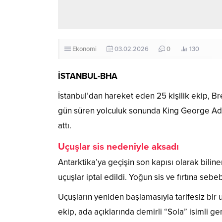
Ekonomi
03.02.2026
0
130
İSTANBUL-BHA
İstanbul’dan hareket eden 25 kişilik ekip, Bre
gün süren yolculuk sonunda King George Adas
attı.
Uçuşlar sis nedeniyle aksadı
Antarktika’ya geçişin son kapısı olarak bilin
uçuşlar iptal edildi. Yoğun sis ve fırtına se
Uçuşların yeniden başlamasıyla tarifesiz bi
ekip, ada açıklarında demirli “Sola” isimli 