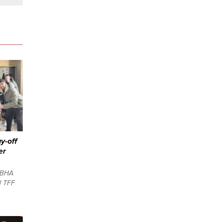
y-off
er
 BHA
! TFF
e veren
ı Ergene