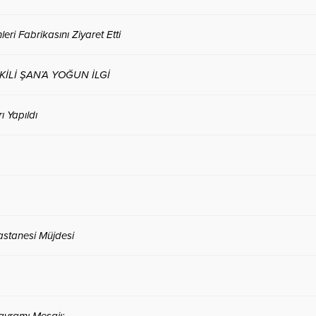
eri Fabrikasını Ziyaret Etti
Lİ ŞAN’A YOĞUN İLGİ
 Yapıldı
astanesi Müjdesi