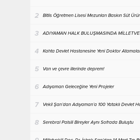
2
Bitlis Öğretmen Lisesi Mezunları Baskın Süt Ürünl
3
ADIYAMAN HALK BULUŞMASINDA MİLLETVEKİ
4
Kahta Devlet Hastanesine Yeni Doktor Atamaları
5
Van ve çevre illerinde deprem!
6
Adıyaman Geleceğine Yeni Projeler
7
Vekil Şan’dan Adıyaman’a 100 Yataklı Devlet H
8
Serebral Palsili Bireyler Aynı Sofrada Buluştu