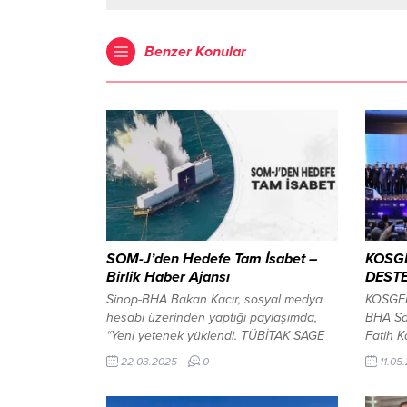
Benzer Konular
SOM-J’den Hedefe Tam İsabet –
KOSGE
Birlik Haber Ajansı
DESTE
Sinop-BHA Bakan Kacır, sosyal medya
KOSGEB
hesabı üzerinden yaptığı paylaşımda,
BHA Sa
“Yeni yetenek yüklendi. TÜBİTAK SAGE
Fatih K
tarafından geliştirilen SOM-J seyir
odağınd
22.03.2025
0
11.05
füzemiz, su üstü bir platforma karşı
büyümey
yapılan ilk test atışında hedefi başarıyla
rekabet