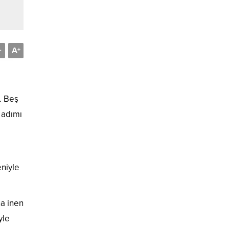
A
-
+
i. Beş
 adımı
eniyle
na inen
yle