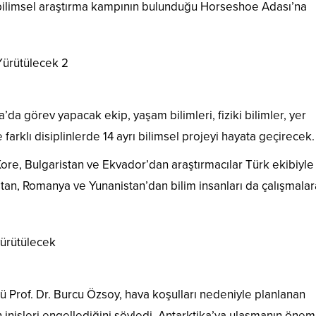
 bilimsel araştırma kampının bulunduğu Horseshoe Adası’na
a’da görev yapacak ekip, yaşam bilimleri, fiziki bilimler, yer
 farklı disiplinlerde 14 ayrı bilimsel projeyi hayata geçirecek.
ore, Bulgaristan ve Ekvador’dan araştırmacılar Türk ekibiyle
tistan, Romanya ve Yunanistan’dan bilim insanları da çalışmalar
rü Prof. Dr. Burcu Özsoy, hava koşulları nedeniyle planlanan
in inişleri engellediğini söyledi. Antarktika’ya ulaşmanın öne