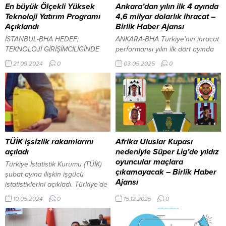
En büyük Ölçekli Yüksek
Ankara’dan yılın ilk 4 ayında
Teknoloji Yatırım Programı
4,6 milyar dolarlık ihracat –
Açıklandı
Birlik Haber Ajansı
İSTANBUL-BHA HEDEF;
ANKARA-BHA Türkiye’nin ihracat
TEKNOLOJİ GİRİŞİMCİLİĞİNDE
performansı yılın ilk dört ayında
DEVLER LİGİNE GİRMEK Sanayi
artış ivmesini sürdürürken,
21.09.2024
0
03.05.2025
0
ve Teknoloji Bakanı Mehmet Fatih
başkent Ankara da dış satımını
Kacır, devreye aldıkları her yeni
önemli ölçüde artırdı. Ocak-nisan
program ile yüksek teknolojide
döneminde Ankara’dan yapılan
ve inovasyonda geldikleri
ihracat, geçen yılın aynı
noktanın tesadüf olmadığının
dönemine göre yüzde 19,4
kanıtı niteliğinde olduğunu ifade
yükselerek 4 milyar 568 milyon 4
ederek, “Dünyada uygulanan en
bin dolara ulaştı. Ticaret
etkin AR-GE teşvik sistemiyle de
Bakanlığı ve Türkiye İhracatçılar
TÜİK işsizlik rakamlarını
Afrika Uluslar Kupası
ülkemizde adeta sıfırdan bir AR-
Meclisi (TİM) verilerine göre,
açıladı
nedeniyle Süper Lig’de yıldız
GE ve inovasyon ekosistemi
Türkiye’nin...
oyuncular maçlara
Türkiye İstatistik Kurumu (TÜİK)
inşa...
çıkamayacak – Birlik Haber
şubat ayına ilişkin işgücü
Ajansı
istatistiklerini açıkladı. Türkiye’de
işsizlik oranı, martta bir önceki
İSTANBUL-BHA Siyah-
10.05.2024
0
15.12.2025
0
aya göre 0,1 puan azalarak
beyazlılarda Wilfred Ndidi
yüzde 8,6 oldu. 10 Mayıs 2024,
(Nijerya) ve El Bilal Touré (Mali),
10:10 yayınlandı TÜİK işsizlik
Afrika Uluslar Kupası için milli