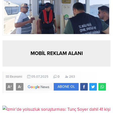
MOBİL REKLAM ALANI
Ekonomi
05.07.2025
0
263
A
A
+
-
ABONE OL