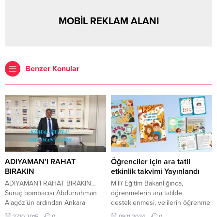
MOBİL REKLAM ALANI
Benzer Konular
ADIYAMAN’I RAHAT
Öğrenciler için ara tatil
BIRAKIN
etkinlik takvimi Yayınlandı
ADIYAMAN’I RAHAT BIRAKIN…
Millî Eğitim Bakanlığınca,
Suruç bombacısı Abdurrahman
öğrenmelerin ara tatilde
Alagöz’ün ardından Ankara
desteklenmesi, velilerin öğrenme
bombacısının da Adıyaman
süreçlerinde rol alması ve
27.10.2015
0
09.11.2024
0