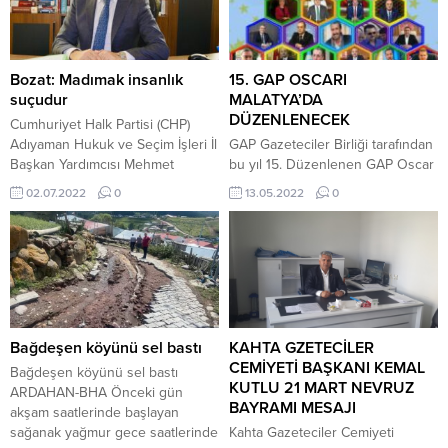
Bozat: Madımak insanlık
15. GAP OSCARI
suçudur
MALATYA’DA
DÜZENLENECEK
Cumhuriyet Halk Partisi (CHP)
Adıyaman Hukuk ve Seçim İşleri İl
GAP Gazeteciler Birliği tarafından
Başkan Yardımcısı Mehmet
bu yıl 15. Düzenlenen GAP Oscar
Levent Bozat, Sivas katliamının
ödül töreni 14 Mayıs 2022
02.07.2022
0
13.05.2022
0
yıldönümü dolayısıyla yayınladığı
Cumartesi günü Malatya , Fahri
mesajında, “İnsanlık suçu olan
Kayahan bulvarı Nikah sarayı
Madımak unutturulamaz” dedi.
Safir salonunda düzenlenecek
“Üzerinden 29 yıl geçmesine
törenle sahiplerini bulacak..
karşın yüreklerimizi yakan
Türkiye’nin dört bir köşesinden
Madımak yarası, olayın birçok
ve Yurt Dışından Gazeteciler ,
yönü karanlıkta kaldığı için hala
Siyaset ve İş adamları ile çok
kanamaktadır”diyen Bozat,
sayıda davetlinin Malatya’ya
Bağdeşen köyünü sel bastı
KAHTA GZETECİLER
mesajında şu ifadelere yer
gelmeye başladığını...
CEMİYETİ BAŞKANI KEMAL
Bağdeşen köyünü sel bastı
verdi:...
KUTLU 21 MART NEVRUZ
ARDAHAN-BHA Önceki gün
BAYRAMI MESAJI
akşam saatlerinde başlayan
sağanak yağmur gece saatlerinde
Kahta Gazeteciler Cemiyeti