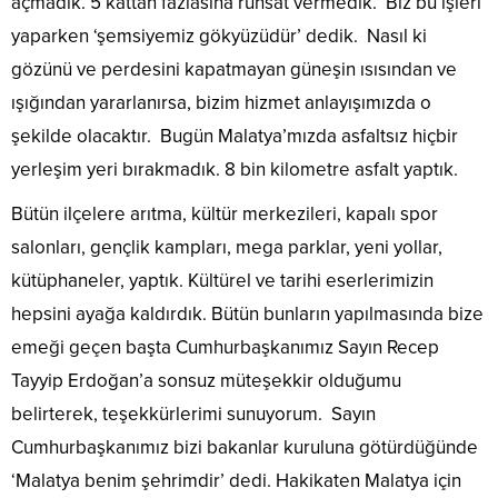
açmadık. 5 kattan fazlasına ruhsat vermedik. Biz bu işleri
yaparken ‘şemsiyemiz gökyüzüdür’ dedik. Nasıl ki
gözünü ve perdesini kapatmayan güneşin ısısından ve
ışığından yararlanırsa, bizim hizmet anlayışımızda o
şekilde olacaktır. Bugün Malatya’mızda asfaltsız hiçbir
yerleşim yeri bırakmadık. 8 bin kilometre asfalt yaptık.
Bütün ilçelere arıtma, kültür merkezileri, kapalı spor
salonları, gençlik kampları, mega parklar, yeni yollar,
kütüphaneler, yaptık. Kültürel ve tarihi eserlerimizin
hepsini ayağa kaldırdık. Bütün bunların yapılmasında bize
emeği geçen başta Cumhurbaşkanımız Sayın Recep
Tayyip Erdoğan’a sonsuz müteşekkir olduğumu
belirterek, teşekkürlerimi sunuyorum. Sayın
Cumhurbaşkanımız bizi bakanlar kuruluna götürdüğünde
‘Malatya benim şehrimdir’ dedi. Hakikaten Malatya için