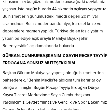
ki insanımıza bu güzel hizmetleri sunacağız ki devletimiz
yaşasın. İşte bugün burada 44 hizmetin açılışını yapıyoruz.
Bu hizmetlerin günümüzdeki maddi değeri 20 milyar
civarındadır. Bu hizmetler pandemiye, küresel krize ve
depremlere rağmen yapıldı. Türkiye’de en fazla yatırım
yapan belediye açık arayla Malatya Büyükşehir
Belediyesidir” açıklamalarında bulundu.
GÜRKAN: CUMHURBAŞKANIMIZ SAYIN RECEP TAYYİP
ERDOĞAN’A SONSUZ MÜTEŞEKKİRİM
Başkan Gürkan Malatya’ya yapmış olduğu hizmetlerden
bahsederek, “Benim Meclis’te aldığım tüm kararlar oy
birliğe alınmıştır. Bugün Recep Tayyip Erdoğan Dünya
Kayısı Ticaret Merkezinde Sayın Cumhurbaşkanı
Yardımcımız Cevdet Yılmaz ve Gençlik ve Spor Bakanımız
Osman Aşkın Bak’ın katılımlarıyla açılışlarını