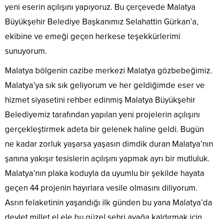
yeni eserin açılışını yapıyoruz. Bu çerçevede Malatya
Büyükşehir Belediye Başkanımız Selahattin Gürkan’a,
ekibine ve emeği geçen herkese teşekkürlerimi
sunuyorum.
Malatya bölgenin cazibe merkezi Malatya gözbebeğimiz.
Malatya’ya sık sık geliyorum ve her geldiğimde eser ve
hizmet siyasetini rehber edinmiş Malatya Büyükşehir
Belediyemiz tarafından yapılan yeni projelerin açılışını
gerçekleştirmek adeta bir gelenek haline geldi. Bugün
ne kadar zorluk yaşarsa yaşasın dimdik duran Malatya’nın
şanına yakışır tesislerin açılışını yapmak ayrı bir mutluluk.
Malatya’nın plaka koduyla da uyumlu bir şekilde hayata
geçen 44 projenin hayırlara vesile olmasını diliyorum.
Asrın felaketinin yaşandığı ilk günden bu yana Malatya’da
devlet millet el ele bu güzel şehri ayağa kaldırmak için