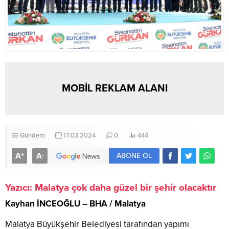
MOBİL REKLAM ALANI
Gündem
17.03.2024
0
444
A
A
+
-
ABONE OL
Yazıcı: Malatya çok daha güzel bir şehir olacaktır
Kayhan İNCEOĞLU – BHA / Malatya
Malatya Büyükşehir Belediyesi tarafından yapımı