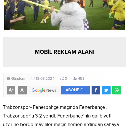
MOBİL REKLAM ALANI
Gündem
18.03.2024
0
458
A
A
+
-
ABONE OL
Trabzonspor- Fenerbahçe maçında Fenerbahçe ,
Trabzonspor’u 3-2 yendi. Fenerbahçe’nin galibiyeti
üzerine bordo mavililer maçın hemen ardından sahaya