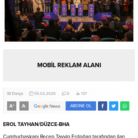
MOBİL REKLAM ALANI
Dünya
05.02.2026
0
137
A
A
+
-
ABONE OL
EROL TAYHAN/DÜZCE-BHA
Cumhurbaşkanı Recep Tayyip Erdoğan tarafından ilan