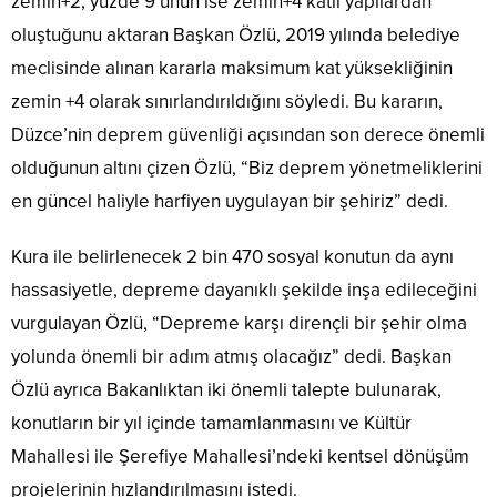
zemin+2, yüzde 9’unun ise zemin+4 katlı yapılardan
oluştuğunu aktaran Başkan Özlü, 2019 yılında belediye
meclisinde alınan kararla maksimum kat yüksekliğinin
zemin +4 olarak sınırlandırıldığını söyledi. Bu kararın,
Düzce’nin deprem güvenliği açısından son derece önemli
olduğunun altını çizen Özlü,
“Biz deprem yönetmeliklerini
en güncel haliyle harfiyen uygulayan
bir şehiriz” dedi.
Kura ile belirlenecek 2 bin 470 sosyal konutun da aynı
hassasiyetle, depreme dayanıklı şekilde inşa edileceğini
vurgulayan Özlü,
“Depreme
karşı dirençli bir şehir olma
yolunda önemli bir adım atmış olacağız” dedi. Başkan
Özlü ayrıca Bakanlıktan iki önemli talepte bulunarak,
konutların bir yıl içinde tamamlanmasını ve Kültür
Mahallesi ile Şerefiye Mahallesi’ndeki kentsel dönüşüm
projelerinin hızlandırılmasını istedi.