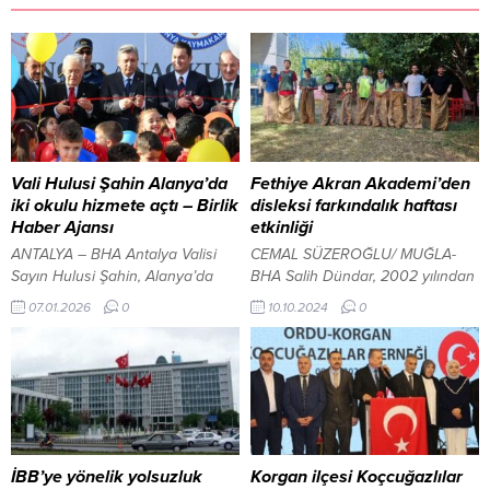
Vali Hulusi Şahin Alanya’da
Fethiye Akran Akademi’den
iki okulu hizmete açtı – Birlik
disleksi farkındalık haftası
Haber Ajansı
etkinliği
ANTALYA – BHA Antalya Valisi
CEMAL SÜZEROĞLU/ MUĞLA-
Sayın Hulusi Şahin, Alanya’da
BHA Salih Dündar, 2002 yılından
eğitime kazandırılan iki yeni
bu yana devlet memurluğunun
07.01.2026
0
10.10.2024
0
okulun açılış törenine katıldı.
ardından özel sektörde de
Hayırseverlerin katkılarıyla
çalışmalarını sürdürdüğünü
tamamlanan okullar, düzenlenen
belirterek, disleksiye dikkat çekti.
törenlerle hizmete açıldı. Yanıklar
Dündar, 01-08 Ekim tarihleri
Özel Eğitim Uygulama Okulu
arasında düzenlenen Disleksi
açıldı MÜSİAD Alanya tarafından
Farkındalık Haftası çerçevesinde
tadilatı yapılarak özel
öğrencileriyle bir farkındalık
gereksinimli öğrenciler için
etkinliği gerçekleştirdiklerini ifade
İBB’ye yönelik yolsuzluk
Korgan ilçesi Koçcuğazlılar