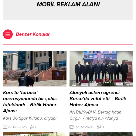
MOBİL REKLAM ALANI
Benzer Konular
Kars’ta ‘torbacı’
Alanyalı askeri öğrenci
operasyonunda bir şahıs
Bursa’da vefat etti – Birlik
tutuklandı – Birlik Haber
Haber Ajansı
Ajansı
ANTALYA-BHA Bertuğ Kaan
Kars 36 Spor Kulübü, altyapı
Girgin, Antalya’nın Alanya
seçmeleri düzenliyor KARS-BHA
ilçesinden olan ve Bursa Işıklar
22.05.2025
0
02.02.2025
0
Kars’ta ‘torbacı’ olarak bilinen
Jandarma Astsubay Meslek