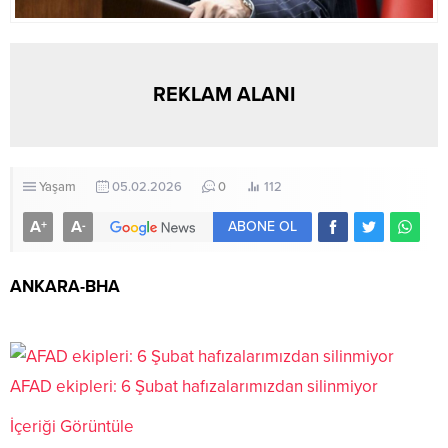
REKLAM ALANI
Yaşam
05.02.2026
0
112
A
A
+
-
ABONE OL
ANKARA-BHA
AFAD ekipleri: 6 Şubat hafızalarımızdan silinmiyor
İçeriği Görüntüle