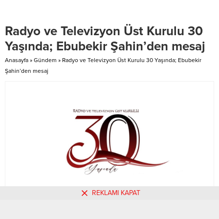
toplam 20 kilometre daha
kavuşan Boğaçayı, Türkiye’nin
motorcu dostu bariyer montajı
önde gelen kuş gözlem
Radyo ve Televizyon Üst Kurulu 30
yapacağız.” dedi. BHA Ulaştırma
alanlarından biri haline geldi.
ve Altyapı Bakanı Abdulkadir
Bölgede yapılan gözlemler
Yaşında; Ebubekir Şahin’den mesaj
Uraloğlu, Karayolları Genel
sonucunda 220 farklı kuş türü
Müdürlüğü (KGM)
tespit edildi. Belediyeden yapılan
Anasayfa
»
Gündem
»
Radyo ve Televizyon Üst Kurulu 30 Yaşında; Ebubekir
sorumluluğundaki...
açıklamaya göre,...
Şahin’den mesaj
REKLAMI KAPAT