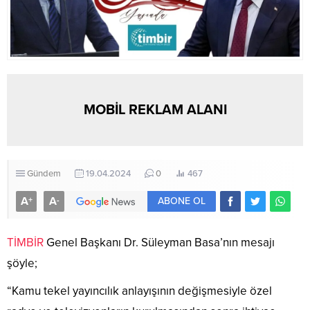
MOBİL REKLAM ALANI
Gündem
19.04.2024
0
467
A
A
+
-
ABONE OL
TİMBİR
Genel Başkanı Dr. Süleyman Basa’nın mesajı
şöyle;
“Kamu tekel yayıncılık anlayışının değişmesiyle özel