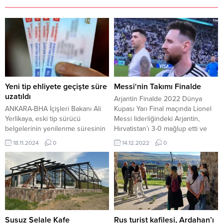
Yeni tip ehliyete geçişte süre
Messi‘nin Takımı Finalde
uzatıldı
Arjantin Finalde 2022 Dünya
ANKARA-BHA İçişleri Bakanı Ali
Kupası Yarı Final maçında Lionel
Yerlikaya, eski tip sürücü
Messi liderliğindeki Arjantin,
belgelerinin yenilenme süresinin
Hırvatistan’ı 3-0 mağlup etti ve
31 Temmuz 2025 tarihine kadar
adını finale yazdırdı.
18.11.2024
0
14.12.2022
0
uzatıldığını duyurdu. Bakan
Yerlikaya, bu kararın vatandaşların
mağduriyet yaşamaması ve nüfus
müdürlüklerindeki yoğunluğun
minimize edilmesi amacıyla
alındığını belirtti. Daha önce 31
Aralık 2024 olarak planlanan
yenileme süresi, son dönemdeki
Susuz Şelale Kafe
Rus turist kafilesi, Ardahan’ı