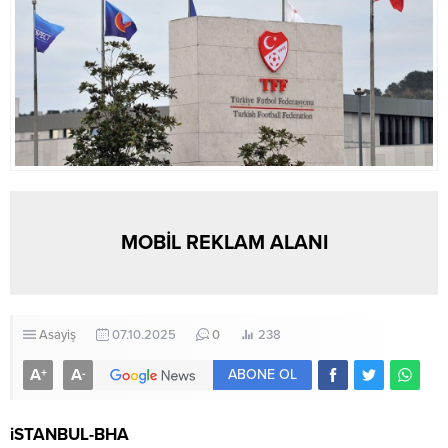
MOBİL REKLAM ALANI
Asayiş
07.10.2025
0
238
A
A
+
-
ABONE OL
iSTANBUL-BHA