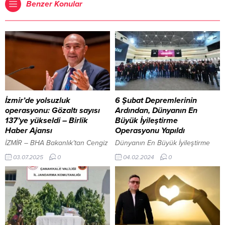
Benzer Konular
İzmir’de yolsuzluk
6 Şubat Depremlerinin
operasyonu: Gözaltı sayısı
Ardından, Dünyanın En
137’ye yükseldi – Birlik
Büyük İyileştirme
Haber Ajansı
Operasyonu Yapıldı
İZMİR – BHA Bakanlık’tan Cengiz
Dünyanın En Büyük İyileştirme
Kaptanoğlu’na Denizcilik
Operasyonu İçişleri Bakanımız
03.07.2025
0
04.02.2024
0
Sektörünün Duayeni Ödülü
Sayın Ali Yerlikaya, o zor anlarda
İçeriği Görüntüle Operasyon,
bir taraftan arama kurtarma
Sayıştay raporu, mülkiye müfettişi
faaliyetleri sürerken diğer
raporu ve bilirkişi incelemeleri
yandan geçici barınma için
sonucunda başlatılmış olup, 157
hummalı bir çalışmanın da
şüpheli hakkında gözaltı kararı
sürdüğünü ifade ederken
bulunuyor. Şüpheliler arasında
sözlerine şu şekilde devam etti: