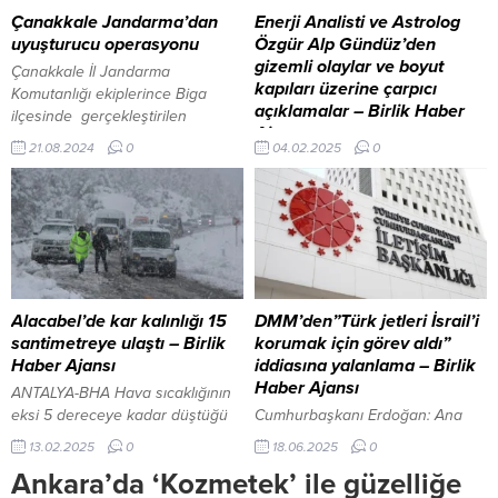
İZBETON AŞ çalışanları, iş
“Bunun adı AFAD
Çanakkale Jandarma’dan
Enerji Analisti ve Astrolog
kooperatifleri üyeleri ve çeşitli
koordinasyonunda
uyuşturucu operasyonu
Özgür Alp Gündüz’den
sektörlerde faaliyet gösteren
gerçekleştirilen dünyanın en
gizemli olaylar ve boyut
Çanakkale İl Jandarma
şirketlerin sahipleri ve çalışanları
büyük ‘İyileştirme
kapıları üzerine çarpıcı
Komutanlığı ekiplerince Biga
bulunuyor. Eski İzmir...
Operasyonu’ydu. Önce çadırlar
açıklamalar – Birlik Haber
ilçesinde gerçekleştirilen
kuruldu. Bölgeye...
Ajansı
operasyonda 190 kök kenevir
21.08.2024
0
04.02.2025
0
bitkisi ve 1.058 gr. kubar esrar
ANKARA-BHA Enerji analisti ve
maddesi ele geçirilirken 2 kişi de
astrolog Özgür Alp Gündüz,
gözaltına alındı. 21 Ağustos 2024,
tarihte yaşanan ve hala sırrı
12:16 yayınlandı BİROL
çözülememiş gizemli olaylar
GÜNGÖRDÜ / ÇANAKKALE –
hakkında dikkat çeken
BHA Çanakkale...
açıklamalarda bulundu. Gündüz,
kaybolan zaman dilimleri, boyut
kapıları ve alternatif gerçeklikler
Alacabel’de kar kalınlığı 15
DMM’den”Türk jetleri İsrail’i
konusundaki metafiziksel
santimetreye ulaştı – Birlik
korumak için görev aldı”
teorilerini paylaştı. İşte tarihe
Haber Ajansı
iddiasına yalanlama – Birlik
damgasını vuran ve hala
Haber Ajansı
ANTALYA-BHA Hava sıcaklığının
çözülmeyen bazı gizemli olaylar:
eksi 5 dereceye kadar düştüğü
Cumhurbaşkanı Erdoğan: Ana
1. Norfolk Taburu’nun gizemli
bin 825 rakımlı Alacabel‘de kar
muhalefet partisini mi yoksa
13.02.2025
0
18.06.2025
0
kayboluşu (1915,...
yağışı ile birlikte tipi de etkili oldu,
entrikalarla ve ihanetlerle dolu
Ankara’da ‘Kozmetek’ ile güzelliğe
kar kalınlığı 15 santimetreye
bir pembe dizi mi seyrediyoruz