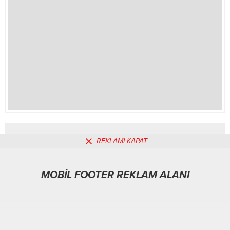
devam ederken Kaan Ali’den
üzücü haber...
REKLAMI KAPAT
MOBİL REKLAM ALANI
MOBİL FOOTER REKLAM ALANI
Yaşam
04.02.2026
0
101
A
A
+
-
ABONE OL