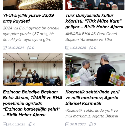
Yİ-ÜFE yıllık yüzde 33,09
Türk Dünyasında kültür
artış kaydetti
köprüsü: “Türk Müze Kartı”
geliyor – Birlik Haber Ajansı
2024 yılı Eylül ayında bir önceki
aya göre yüzde 1,37 artış, bir
ANKARA-BHA AK Parti Genel
önceki yılın aynı ayına göre
Başkan Yardımcısı ve Türk
yüzde 33,09 artış ve on iki aylık
Devletleri ile İlişkiler Başkanı
03.10.2024
0
11.08.2025
0
ortalamalara göre yüzde 44,81
Kürşad Zorlu, Türk devletleri
artış gösterdi. Sanayinin dört
arasında uygulanacak “Türk
sektörünün yıllık değişimleri;
Müze Kartı” projesinin, kardeş
madencilik ve taş ocakçılığında
ülkeler arasında güçlü bir kültür
yüzde43,59 artış, imalatta
köprüsü kuracağını açıkladı. Bu
yüzde33,77 artış, elektrik, gaz
kart sayesinde, vatandaşlar
üretimi ve dağıtımında
bütün müzeleri ücretsiz ve
yüzde17,01...
serbestçe gezebilecek. Balıkesir
Erzincan Belediye Başkanı
Kozmetik sektöründe yerli
Sındırgı’da 4.0 büyüklüğünde
Bekir Aksun, TİMBİR ve BHA
ve milli markamız; Agarta
deprem İçeriği Görüntüle Zorlu,
yönetimini ağırladı:
Bitkisel Kozmetik
AK...
“Erzincan kardeşliğin şehri”
-Kozmetik sektöründe yerli ve
– Birlik Haber Ajansı
milli markamız: Agarta Bitkisel
ERZİNCAN-BHA Toplantıda
Kozmetik -Doğal ürünleri ile yerli
24.05.2025
0
30.11.2023
0
konuşan Erzincan Belediye
üretim yapan Türk markası -