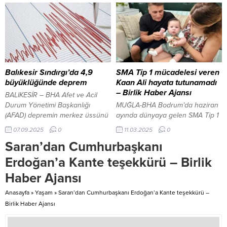
Başkanı Bekir Aksun, internetin
Sağlıklı ürünler sunan Agarta
günümüzün vazgeçilmez bir
Kozmetik, ülke ekonomisine katkı
gerçeği olduğuna dikkat çekerek,
sağlıyor Bir ülkenin ekonomisini
“İnternet günümüzün
güçlendirmek, yerel üretimi teşvik
vazgeçilmezi. Artık 28 saniyede
etmek, istihdamı artırmak ve
haberlerin dünyada yankı
ülkenin bağımsızlığını sağlamak
bulduğu bir dönemdeyiz” dedi.
için önemli bir faktör olan yerli ve
Balıkesir Sındırgı’da 4,9
SMA Tip 1 mücadelesi veren
Aksun konuşmasını şöyle
milli ürünlere destek...
büyüklüğünde deprem
Kaan Ali hayata tutunamadı
sürdürdü: “Bizler bisikletin
– Birlik Haber Ajansı
BALIKESİR – BHA Afet ve Acil
üzerindeki kişiler gibiyiz. Pedal
Durum Yönetimi Başkanlığı
MUĞLA-BHA Bodrum’da haziran
çevirirsek hızla yol alacağız,
(AFAD) depremin merkez üssünü
ayında dünyaya gelen SMA Tip 1
çeviremezsek düşeceğiz. 85
Sındırgı olarak açıklarken, yer
teşhisi konulan Kaan Ali Danaş
07.09.2025
0
11.03.2025
0
milyon Türkiye’mizi, 350 milyon...
sarsıntısının derinliğinin 7,72
kaldırıldığı
Saran’dan Cumhurbaşkanı
kilometre olduğunu bildirdi.
hastanede yaşamını yitirdi.
Geçen yıl haziran ayında
Erdoğan’a Kante teşekkürü – Birlik
dünyaya gelen ve doğumundan
Haber Ajansı
kısa süre sonra SMA Tip 1 teşhisi
konulan Kaan Ali’nin tedavisi için
Anasayfa
»
Yaşam
»
Saran’dan Cumhurbaşkanı Erdoğan’a Kante teşekkürü –
Muğla Valiliği izniyle kampanya
Birlik Haber Ajansı
başlatılmıştı. Gönüllü
vatandaşların da destekleriyle
gerçekleştirilen kampanya