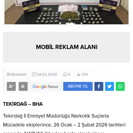
MOBİL REKLAM ALANI
Ekonomi
04.02.2026
0
109
A
A
+
-
ABONE OL
TEKİRDAĞ – BHA
Tekirdağ İl Emniyet Müdürlüğü Narkotik Suçlarla
Mücadele ekiplerince, 26 Ocak – 2 Şubat 2026 tarihleri